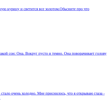
ную курицу и светится все золотом.Обьсните про что
 такой сон: Она. Вокруг пусто и темно. Она поворачивает голову
 стало очень холодно. Мне приснилось, что я открываю глаза -
…