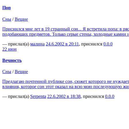
Поп
Сны
/
Вещие
Приснился мне лет в 19 странный сон... Я встретила попа: в р
подобающих предметов. Только серые стены, холодные камни и 
— прислал(а)
малина
24.6.2002 в 20:11
, приснился
0.0.0
22 июн
Вечность
Сны
/
Вещие
Предлагаю почтенной публике сон, сюжет которого не нуждает
влияния, которое сон этот оказал на всю мою последующую жи
— прислал(а)
Serpenta
22.6.2002 в 18:38
, приснился
0.0.0