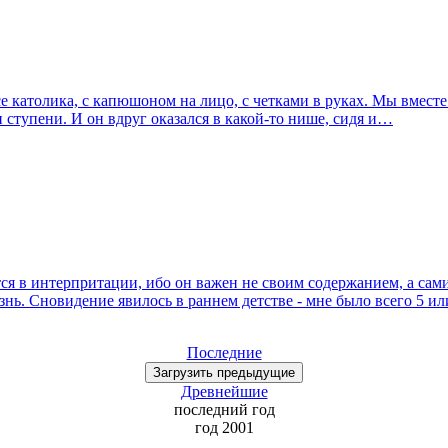
ясе католика, с капюшоном на лицо, с четками в руках. Мы вмест
ступени. И он вдруг оказался в какой-то нише, сидя и…
ся в интерпритации, ибо он важен не своим содержанием, а сам
знь. Сновидение явилось в раннем детстве - мне было всего 5 и
Последние
Загрузить
предыдущие
Древнейшие
последний
год
год 2001