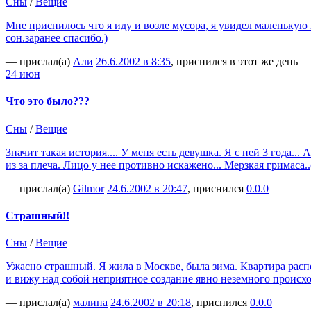
Сны
/
Вещие
Мне приснилось что я иду и возле мусора, я увидел маленькую
сон.заранее спасибо.)
— прислал(а)
Али
26.6.2002 в 8:35
, приснился в этот же день
24 июн
Что это было???
Сны
/
Вещие
Значит такая история.... У меня есть девушка. Я с ней 3 года.
из за плеча. Лицо у нее противно искажено... Мерзкая грима
— прислал(а)
Gilmor
24.6.2002 в 20:47
, приснился
0.0.0
Страшный!!
Сны
/
Вещие
Ужасно страшный. Я жила в Москве, была зима. Квартира распол
и вижу над собой неприятное создание явно неземного происх
— прислал(а)
малина
24.6.2002 в 20:18
, приснился
0.0.0