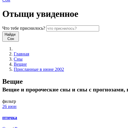
Отыщи
увиденное
Что
тебе
приснилось?
Найди
Сон
Главная
Сны
Вещие
Присланные в июне 2002
Вещие
Вещие и пророческие сны и сны с прогнозами, 
фильтр
26 июн
птичка