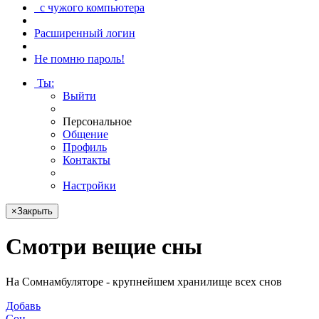
с чужого компьютера
Расширенный логин
Не помню пароль!
Ты
:
Выйти
Персональное
Общение
Профиль
Контакты
Настройки
×
Закрыть
Смотри
вещие сны
На Сомнамбуляторе - крупнейшем хранилище всех снов
Добавь
Сон