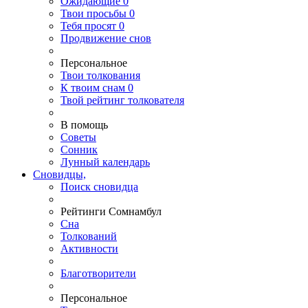
Ожидающие
0
Твои
просьбы
0
Тебя
просят
0
Продвижение снов
Персональное
Твои
толкования
К
твоим
снам
0
Твой
рейтинг толкователя
В помощь
Советы
Сонник
Лунный календарь
Сновидцы,
Поиск сновидца
Рейтинги Сомнамбул
Сна
Толкований
Активности
Благотворители
Персональное