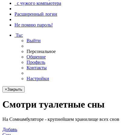
с чужого компьютера
Расширенный логин
Не помню пароль!
Ты
:
Выйти
Персональное
Общение
Профиль
Контакты
Настройки
×
Закрыть
Смотри
туалетные сны
На Сомнамбуляторе - крупнейшем хранилище всех снов
Добавь
Сон