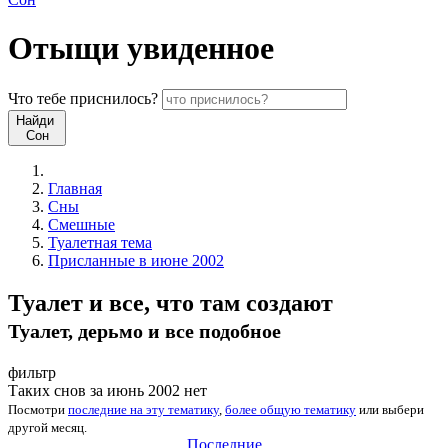
Отыщи
увиденное
Что
тебе
приснилось?
Найди
Сон
Главная
Сны
Смешные
Туалетная тема
Присланные в июне 2002
Туалет и все, что там создают
Туалет, дерьмо и все подобное
фильтр
Таких снов за июнь 2002 нет
Посмотри
последние на эту тематику
,
более общую тематику
или
выбери
другой месяц
.
Последние