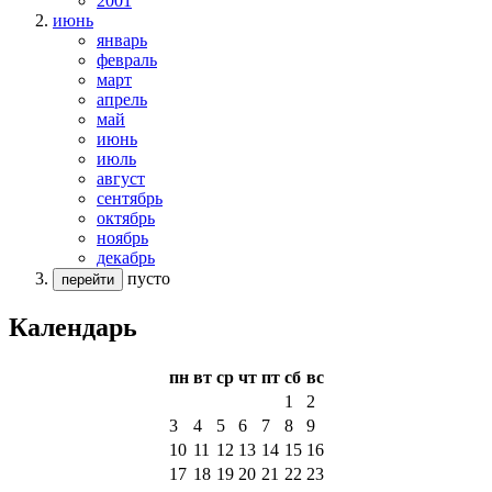
2001
июнь
январь
февраль
март
апрель
май
июнь
июль
август
сентябрь
октябрь
ноябрь
декабрь
пусто
перейти
Календарь
пн
вт
ср
чт
пт
сб
вс
1
2
3
4
5
6
7
8
9
10
11
12
13
14
15
16
17
18
19
20
21
22
23