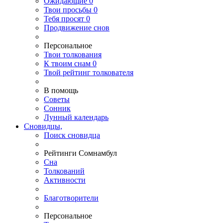
Ожидающие
0
Твои
просьбы
0
Тебя
просят
0
Продвижение снов
Персональное
Твои
толкования
К
твоим
снам
0
Твой
рейтинг толкователя
В помощь
Советы
Сонник
Лунный календарь
Сновидцы,
Поиск сновидца
Рейтинги Сомнамбул
Сна
Толкований
Активности
Благотворители
Персональное