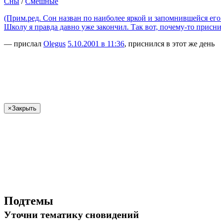
Сны
/
Смешные
(Прим.ред. Сон назван по наиболее яркой и запомнившейся его
Школу я правда давно уже закончил. Так вот, почему-то прис
— прислал
Olegus
5.10.2001 в 11:36
, приснился в этот же день
×
Закрыть
Подтемы
Уточни
тематику сновидений