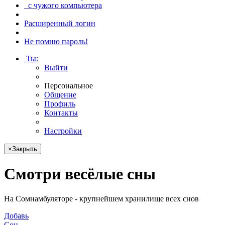
с чужого компьютера
Расширенный логин
Не помню пароль!
Ты
:
Выйти
Персональное
Общение
Профиль
Контакты
Настройки
×
Закрыть
Смотри
весёлые сны
На Сомнамбуляторе - крупнейшем хранилище всех снов
Добавь
Сон