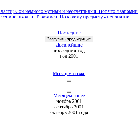
 части) Сон немного мутный и неотчётливый. Вот что я запомнил
нился мне школьный экзамен. По какому предмету - непонятно…
Последние
Загрузить
предыдущие
Древнейшие
последний
год
год 2001
Месяцем позже
1
Месяцем ранее
ноябрь 2001
сентябрь 2001
октябрь 2001 года