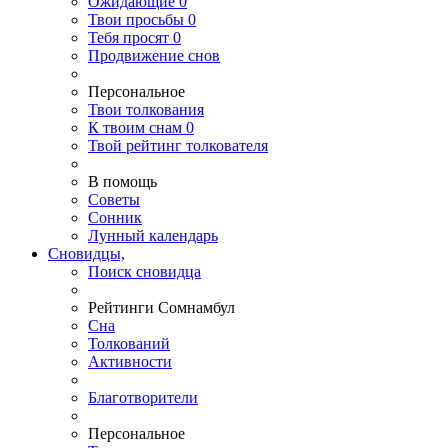
Ожидающие
0
Твои
просьбы
0
Тебя
просят
0
Продвижение снов
Персональное
Твои
толкования
К
твоим
снам
0
Твой
рейтинг толкователя
В помощь
Советы
Сонник
Лунный календарь
Сновидцы,
Поиск сновидца
Рейтинги Сомнамбул
Сна
Толкований
Активности
Благотворители
Персональное