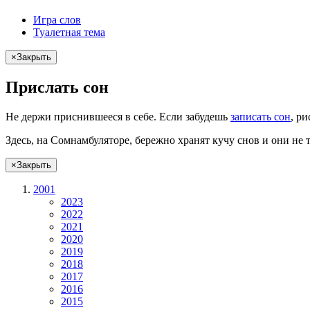
Игра слов
Туалетная тема
×
Закрыть
Прислать сон
Не
держи
приснившееся в себе. Если
забудешь
записать сон
,
ри
Здесь, на Сомнамбуляторе, бережно хранят
кучу снов
и они не 
×
Закрыть
2001
2023
2022
2021
2020
2019
2018
2017
2016
2015