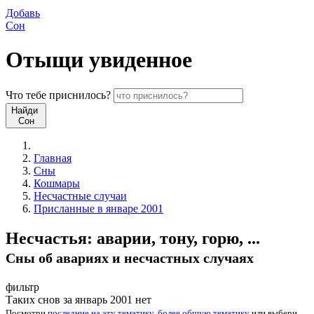
Добавь
Сон
Отыщи
увиденное
Что
тебе
приснилось?
Найди
Сон
Главная
Сны
Кошмары
Несчастные случаи
Присланные в январе 2001
Несчастья: аварии, тону, горю, ...
Сны об авариях и несчастных случаях
фильтр
Таких снов за январь 2001 нет
Посмотри
последние на эту тематику
,
более общую тематику
или
выбери