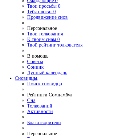
Ожидающие
0
Твои
просьбы
0
Тебя
просят
0
Продвижение снов
Персональное
Твои
толкования
К
твоим
снам
0
Твой
рейтинг толкователя
В помощь
Советы
Сонник
Лунный календарь
Сновидцы,
Поиск сновидца
Рейтинги Сомнамбул
Сна
Толкований
Активности
Благотворители
Персональное