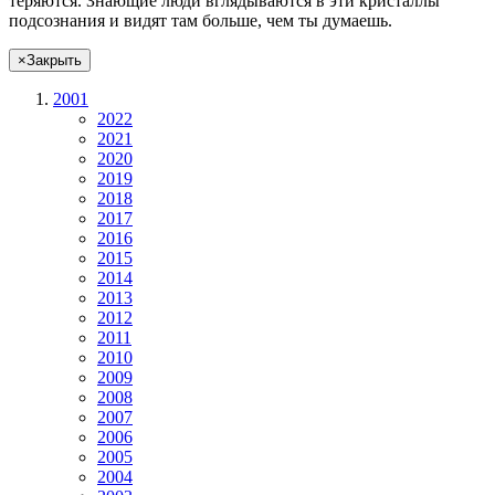
теряются. Знающие люди вглядываются в эти кристаллы
подсознания и видят там больше, чем
ты
думаешь
.
×
Закрыть
2001
2022
2021
2020
2019
2018
2017
2016
2015
2014
2013
2012
2011
2010
2009
2008
2007
2006
2005
2004