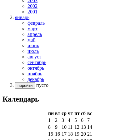
2003
2002
2001
январь
февраль
март
апрель
май
июнь
июль
август
сентябрь
октябрь
ноябрь
декабрь
пусто
перейти
Календарь
пн
вт
ср
чт
пт
сб
вс
1
2
3
4
5
6
7
8
9
10
11
12
13
14
15
16
17
18
19
20
21