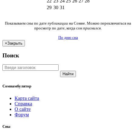
22
23
24
25
26
27
28
29
30
31
Показываем сны по дате
публикации
на Сомне. Можно переключиться на
просмотр по дате, когда сон
приснился
.
По дню сна
×
Закрыть
Поиск
Найти
Сомнамбулятор
Карта сайта
Справка
О сайте
Форум
Сны