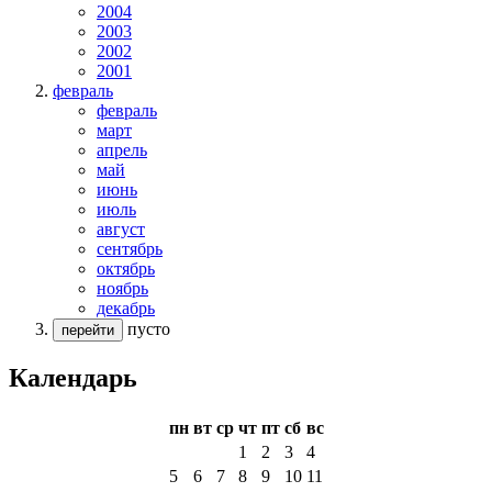
2004
2003
2002
2001
февраль
февраль
март
апрель
май
июнь
июль
август
сентябрь
октябрь
ноябрь
декабрь
пусто
перейти
Календарь
пн
вт
ср
чт
пт
сб
вс
1
2
3
4
5
6
7
8
9
10
11