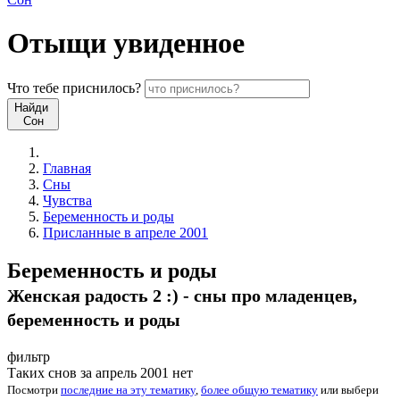
Отыщи
увиденное
Что
тебе
приснилось?
Найди
Сон
Главная
Сны
Чувства
Беременность и роды
Присланные в апреле 2001
Беременность и роды
Женская радость 2 :) - сны про младенцев,
беременность и роды
фильтр
Таких снов за апрель 2001 нет
Посмотри
последние на эту тематику
,
более общую тематику
или
выбери