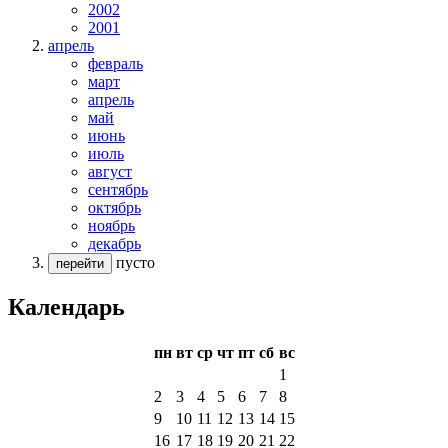
2002
2001
апрель
февраль
март
апрель
май
июнь
июль
август
сентябрь
октябрь
ноябрь
декабрь
пусто
перейти
Календарь
пн
вт
ср
чт
пт
сб
вс
1
2
3
4
5
6
7
8
9
10
11
12
13
14
15
16
17
18
19
20
21
22