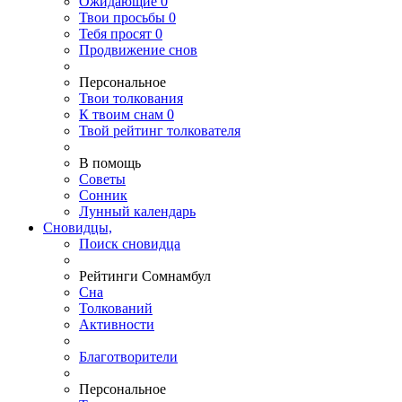
Ожидающие
0
Твои
просьбы
0
Тебя
просят
0
Продвижение снов
Персональное
Твои
толкования
К
твоим
снам
0
Твой
рейтинг толкователя
В помощь
Советы
Сонник
Лунный календарь
Сновидцы,
Поиск сновидца
Рейтинги Сомнамбул
Сна
Толкований
Активности
Благотворители
Персональное