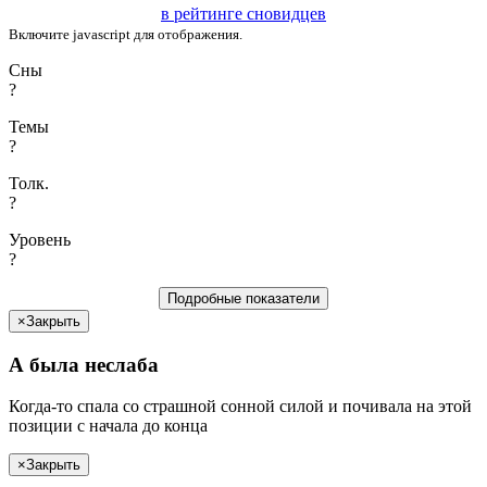
в рейтинге сновидцев
Включите javascript для отображения.
Сны
?
Темы
?
Толк.
?
Уровень
?
Подробные показатели
×
Закрыть
А была
неслаба
Когда-то спала со страшной сонной силой и почивала на этой
позиции c
начала
до
конца
×
Закрыть