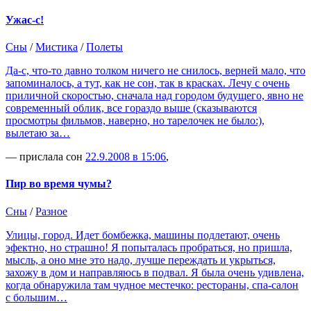
Ужас-с!
Сны
/
Мистика
/
Полеты
Да-с, что-то давно толком ничего не снилось, верней мало, что
запоминалось, а тут, как не сон, так в красках. Лечу с очень
приличной скоростью, сначала над городом будущего, явно не
современный облик, все гораздо выше (сказываются
просмотры фильмов, наверно, но тарелочек не было:),
вылетаю за…
— прислала сон
22.9.2008 в 15:06
,
Пир во время чумы?
Сны
/
Разное
Улицы, город. Идет бомбежка, машины подлетают, очень
эфектно, но страшно! Я попыталась пробраться, но пришла,
мысль, а оно мне это надо, лучше переждать и укрыться,
захожу в дом и направляюсь в подвал. Я была очень удивлена,
когда обнаружила там чудное местечко: рестораны, спа-салон
с большим…