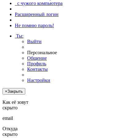
с чужого компьютера
Расширенный логин
Не помню пароль!
Ты
:
Выйти
Персональное
Общение
Профиль
Контакты
Настройки
×
Закрыть
Как её зовут
скрыто
email
Откуда
скрыто