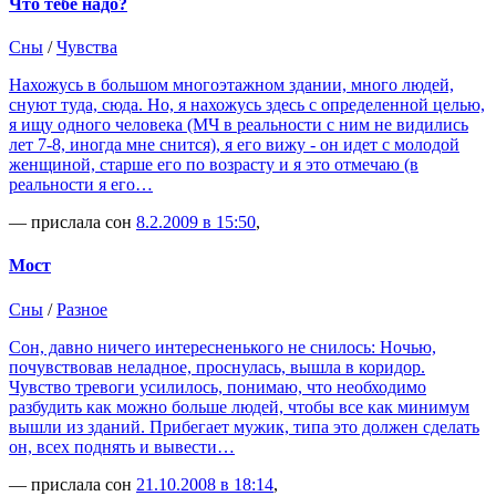
Что тебе надо?
Сны
/
Чувства
Нахожусь в большом многоэтажном здании, много людей,
снуют туда, сюда. Но, я нахожусь здесь с определенной целью,
я ищу одного человека (МЧ в реальности с ним не видились
лет 7-8, иногда мне снится), я его вижу - он идет с молодой
женщиной, старше его по возрасту и я это отмечаю (в
реальности я его…
— прислала сон
8.2.2009 в 15:50
,
Мост
Сны
/
Разное
Сон, давно ничего интересненького не снилось: Ночью,
почувствовав неладное, проснулась, вышла в коридор.
Чувство тревоги усилилось, понимаю, что необходимо
разбудить как можно больше людей, чтобы все как минимум
вышли из зданий. Прибегает мужик, типа это должен сделать
он, всех поднять и вывести…
— прислала сон
21.10.2008 в 18:14
,