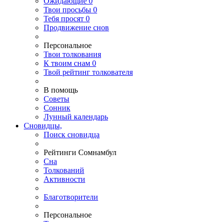
Ожидающие
0
Твои
просьбы
0
Тебя
просят
0
Продвижение снов
Персональное
Твои
толкования
К
твоим
снам
0
Твой
рейтинг толкователя
В помощь
Советы
Сонник
Лунный календарь
Сновидцы,
Поиск сновидца
Рейтинги Сомнамбул
Сна
Толкований
Активности
Благотворители
Персональное