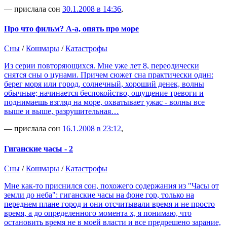
— прислала сон
30.1.2008 в 14:36
,
Про что фильм? А-а, опять про море
Сны
/
Кошмары
/
Катастрофы
Из серии повторяющихся. Мне уже лет 8, переодически
снятся сны о цунами. Причем сюжет сна практически один:
берег моря или город, солнечный, хороший денек, волны
обычные; начинается беспокойство, ощущение тревоги и
поднимаешь взгляд на море, охватывает ужас - волны все
выше и выше, разрушительная…
— прислала сон
16.1.2008 в 23:12
,
Гиганские часы - 2
Сны
/
Кошмары
/
Катастрофы
Мне как-то приснился сон, похожего содержания из "Часы от
земли до неба": гиганские часы на фоне гор, только на
переднем плане город и они отсчитывали время и не просто
время, а до определенного момента х, я понимаю, что
остановить время не в моей власти и все предрешено зарание,