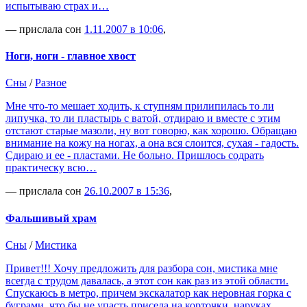
испытываю страх и…
— прислала сон
1.11.2007 в 10:06
,
Ноги, ноги - главное хвост
Сны
/
Разное
Мне что-то мешает ходить, к ступням прилипилась то ли
липучка, то ли пластырь с ватой, отдираю и вместе с этим
отстают старые мазоли, ну вот говорю, как хорошо. Обращаю
внимание на кожу на ногах, а она вся слоится, сухая - гадость.
Сдираю и ее - пластами. Не больно. Пришлось содрать
практическу всю…
— прислала сон
26.10.2007 в 15:36
,
Фальшивый храм
Сны
/
Мистика
Привет!!! Хочу предложить для разбора сон, мистика мне
всегда с трудом давалась, а этот сон как раз из этой области.
Спускаюсь в метро, причем экскалатор как неровная горка с
буграми, что бы не упасть присела на корточки, наруках