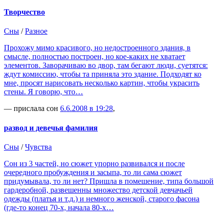
Творчество
Сны
/
Разное
Прохожу мимо красивого, но недостроенного здания, в
смысле, полностью построен, но кое-каких не хватает
элементов. Заворачиваю во двор, там бегают люди, суетятся:
ждут комиссию, чтобы та приняла это здание. Подходят ко
мне, просят нарисовать несколько картин, чтобы украсить
стены. Я говорю, что…
— прислала сон
6.6.2008 в 19:28
,
развод и девечья фамилия
Сны
/
Чувства
Сон из 3 частей, но сюжет упорно развивался и после
очередного пробуждения и засыпа, то ли сама сюжет
придумывала, то ли нет? Пришла в помешение, типа большой
гардеробной, развешенны множество детской девчачьей
одежды (платья и т.д.) и немного женской, старого фасона
(где-то конец 70-х, начала 80-х…