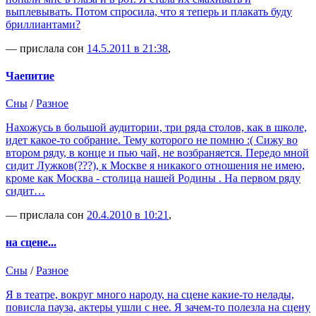
выплевывать. Потом спросила, что я теперь и плакать буду
бриллиантами?
— прислала сон
14.5.2011 в 21:38
,
Чаепитие
Сны
/
Разное
Нахожусь в большой аудитории, три ряда столов, как в школе,
идет какое-то собрание. Тему которого не помню :( Сижу во
втором ряду, в конце и пью чай, не возбраняется. Передо мной
сидит Лужков(???), к Москве я никакого отношения не имею,
кроме как Москва - столица нашей Родины . На первом ряду
сидит…
— прислала сон
20.4.2010 в 10:21
,
на сцене...
Сны
/
Разное
Я в театре, вокруг много народу, на сцене какие-то нелады,
повисла пауза, актеры ушли с нее. Я зачем-то полезла на сцену