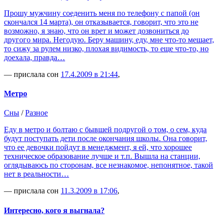
Прошу мужчину соеденить меня по телефону с папой (он
скончался 14 марта), он отказывается, говорит, что это не
возможно, я знаю, что он врет и может дозвониться до
другого мира. Негодую. Беру машину, еду, мне что-то мешает,
то сижу за рулем низко, плохая видимость, то еще что-то, но
доехала, правда…
— прислала сон
17.4.2009 в 21:44
,
Метро
Сны
/
Разное
Еду в метро и болтаю с бывшей подругой о том, о сем, куда
будут поступать дети после окончания школы. Она говорит,
что ее девочки пойдут в менеджмент, я ей, что хорошее
техническое образование лучше и т.п. Вышла на станции,
оглядываюсь по сторонам, все незнакомое, непонятное, такой
нет в реальности…
— прислала сон
11.3.2009 в 17:06
,
Интересно, кого я выгнала?