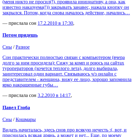
(меня никто не просил(!), проявила инициативу, а она, как
известно наказуема(!)) закрывать занавес, нажала кнопку он
закрылся. Потом, когда снова началось действие, начались…
— прислала сон
17.2.2010 в 17:30
,
Потом придешь
Сны
/
Разное
Сон практически полностью связан с компьютером (вчера
долго за ним просидела): Сижу за комп и роюсь на сайтах
туроператоров (хочется теплого лета), долго выбирала,
заинтересовал один вариант. Связываюсь ч/з онлайн с
представителем - женщина, вижу ее лицо, хорошо запомнила
ярко накрашенные губы…
— прислала сон
3.2.2010 в 14:17
,
Павел Глоба
Сны
/
Кошмары
Видать начиталась, здесь снов про всякую нечесть :(, вот, и
приснилась всякая дрянь, а может и нет... Еще, по моему