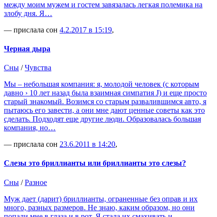
между моим мужем и гостем завязалась легкая полемика на
злобу дня. Я…
— прислала сон
4.2.2017 в 15:19
,
Черная дыра
Сны
/
Чувства
Мы – небольшая компания: я, молодой человек (с которым
давно › 10 лет назад была взаимная симпатия J) и еще просто
старый знакомый. Возимся со старым развалившимся авто, я
пытаюсь его завести, а они мне дают ценные советы как это
сделать. Подходят еще другие люди. Образовалась большая
компания, но…
— прислала сон
23.6.2011 в 14:20
,
Слезы это бриллианты или бриллианты это слезы?
Сны
/
Разное
Муж дает (дарит) бриллианты, ограненные без оправ и их
много, разных размеров. Не знаю, каким образом, но они
попали мне в глаза и в рот. Я стала их смахивать и