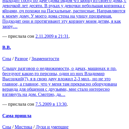
Выходит сосед по даче (дома рядом ч/з забор) из своего дома, с
девочкой лет десяти. В руках у девочки небольшая корзинка с
яйцами, оч похожи на Пасхальные, расписные. Направляются
к моему дому. У моего дома стена на улицу прозрачная.
Подходят они и протягивают эту корзину моим детям, я как
заору…
— прислала сон
2.11.2009 в 21:31
,
В.В.
Сны
/
Разное
/
Знаменитости
Слышу разговор о недвижимости, о дачах, машинах и пр.
беседуют какие-то персоны, один из них Владимир
Высоцкий(?), я в свою дачу вложил 2-3 мил., но не это
главное, а главное, что у меня там прекрасно оборудована
веранда для общения с друзьями, мне стало интересно
взглянуть на дом. Смотрю, да…
— прислала сон
7.5.2009 в 13:30
,
Сама пришла
Сны
/
Мистика
/
Духи и умершие