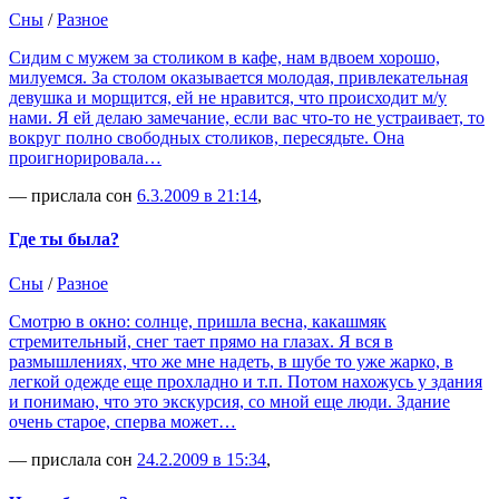
Сны
/
Разное
Сидим с мужем за столиком в кафе, нам вдвоем хорошо,
милуемся. За столом оказывается молодая, привлекательная
девушка и морщится, ей не нравится, что происходит м/у
нами. Я ей делаю замечание, если вас что-то не устраивает, то
вокруг полно свободных столиков, пересядьте. Она
проигнорировала…
— прислала сон
6.3.2009 в 21:14
,
Где ты была?
Сны
/
Разное
Смотрю в окно: солнце, пришла весна, какашмяк
стремительный, снег тает прямо на глазах. Я вся в
размышлениях, что же мне надеть, в шубе то уже жарко, в
легкой одежде еще прохладно и т.п. Потом нахожусь у здания
и понимаю, что это экскурсия, со мной еще люди. Здание
очень старое, сперва может…
— прислала сон
24.2.2009 в 15:34
,