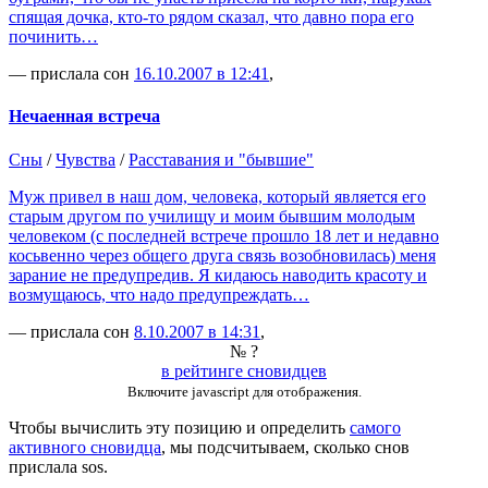
спящая дочка, кто-то рядом сказал, что давно пора его
починить…
— прислала сон
16.10.2007 в 12:41
,
Нечаенная встреча
Сны
/
Чувства
/
Расставания и "бывшие"
Муж привел в наш дом, человека, который является его
старым другом по училищу и моим бывшим молодым
человеком (с последней встрече прошло 18 лет и недавно
косьвенно через общего друга связь возобновилась) меня
зарание не предупредив. Я кидаюсь наводить красоту и
возмущаюсь, что надо предупреждать…
— прислала сон
8.10.2007 в 14:31
,
№ ?
в рейтинге сновидцев
Включите javascript для отображения.
Чтобы вычислить эту позицию и определить
самого
активного сновидца
, мы подсчитываем, сколько снов
прислала
sos
.