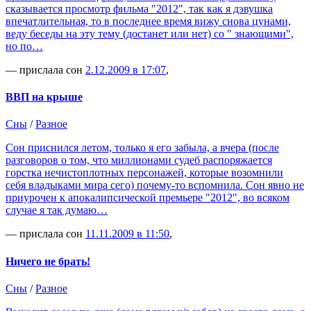
сказывается просмотр фильма "2012", так как я дэвушка
впечатлительная, то в последнее время вижу снова цунами,
веду беседы на эту тему (достанет или нет) со " знающими",
но по…
— прислала сон
2.12.2009 в 17:07
,
ВВП на крыше
Сны
/
Разное
Сон приснился летом, только я его забыла, а вчера (после
разговоров о том, что миллионами судеб распоряжается
горстка нечистоплотных персонажей, которые возомнили
себя владыками мира сего) почему-то вспомнила. Сон явно не
приурочен к апокалипсической премьере "2012", во всяком
случае я так думаю…
— прислала сон
11.11.2009 в 11:50
,
Ничего не брать!
Сны
/
Разное