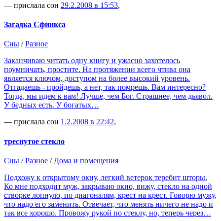
— прислала сон
29.2.2008 в 15:53
,
Загадка Сфинкса
Сны
/
Разное
Заканчиваю читать одну книгу и ужасно захотелось
поумничать, простите. На протяжении всего чтива она
является ключом, доступом на более высокий уровень.
Отгадаешь - пройдешь, а нет, так помрешь. Вам интересно?
Тогда, мы идем к вам! Лучше, чем Бог. Страшнее, чем дьявол.
У бедных есть. У богатых…
— прислала сон
1.2.2008 в 22:42
,
треснутое стекло
Сны
/
Разное
/
Дома и помещения
Подхожу к открытому окну, легкий ветерок теребит шторы.
Ко мне подходит муж, закрываю окно, вижу, стекло на одной
створке лопнуло, по диагоналям, крест на крест. Говорю мужу,
что надо его заменить. Отвечает, что менять ничего не надо и
так все хорошо. Провожу рукой по стеклу, но, теперь через…