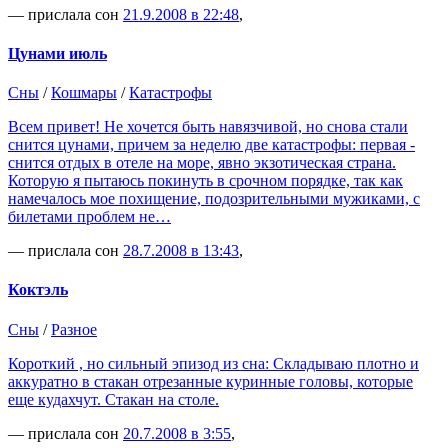
— прислала сон
21.9.2008 в 22:48
,
Цунами июль
Сны
/
Кошмары
/
Катастрофы
Всем привет! Не хочется быть навязчивой, но снова стали
снится цунами, причем за неделю две катастрофы: первая -
снится отдых в отеле на море, явно экзотическая страна.
Которую я пытаюсь покинуть в срочном порядке, так как
намечалось мое похищение, подозрительными мужиками, с
билетами проблем не…
— прислала сон
28.7.2008 в 13:43
,
Коктэль
Сны
/
Разное
Короткий , но сильный эпизод из сна: Складываю плотно и
аккуратно в стакан отрезанные куринные головы, которые
еще кудахчут. Стакан на столе.
— прислала сон
20.7.2008 в 3:55
,