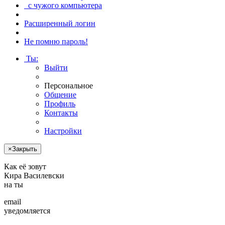
с чужого компьютера
Расширенный логин
Не помню пароль!
Ты
:
Выйти
Персональное
Общение
Профиль
Контакты
Настройки
×
Закрыть
Как её зовут
Кира Ва­силев­ски
на ты
email
уведомляется