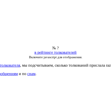
№ ?
в рейтинге толкователей
Включите javascript для отображения.
толкователя
, мы подсчитываем, сколько толкований прислала
ra
ообщениям
и по
снам
.