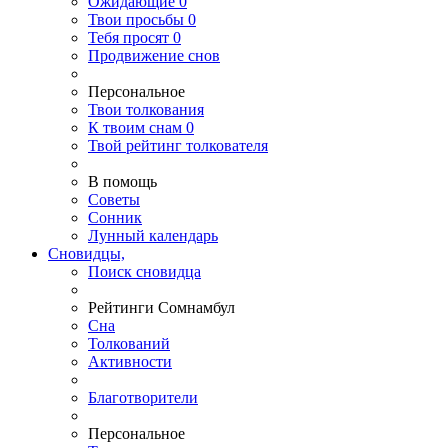
Ожидающие
0
Твои
просьбы
0
Тебя
просят
0
Продвижение снов
Персональное
Твои
толкования
К
твоим
снам
0
Твой
рейтинг толкователя
В помощь
Советы
Сонник
Лунный календарь
Сновидцы,
Поиск сновидца
Рейтинги Сомнамбул
Сна
Толкований
Активности
Благотворители
Персональное