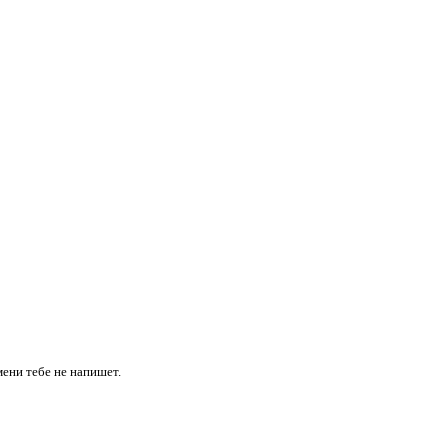
имени
тебе
не напишет.