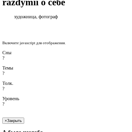
razdymii
о себе
художница, фотограф
Включите javascript для отображения.
Сны
?
Темы
?
Толк.
?
Уровень
?
×
Закрыть