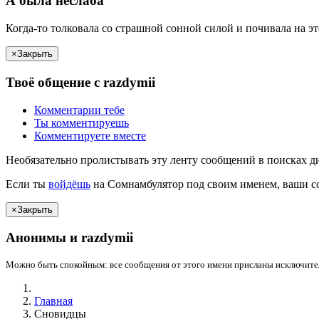
А была
неслаба
Когда-то толковала со страшной сонной силой и почивала на э
×
Закрыть
Твоё
общение с
razdymii
Комментарии
тебе
Ты
комментируешь
Комментируете вместе
Необязательно пролистывать эту ленту сообщений в поисках д
Если
ты
войдёшь
на Сомнамбулятор под своим именем, ваши со
×
Закрыть
Анонимы и
razdymii
Можно быть спокойным: все сообщения от этого имени присланы исключител
Главная
Сновидцы