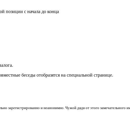
той позиции c
начала
до
конца
иалога.
вместные беседы отобразятся на специальной странице.
ьно зарегистрированно и неанонимно. Чужой дядя от этого замечательного 