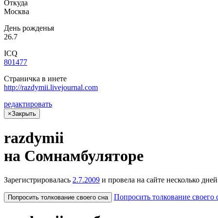
Откуда
Москва
День рожденья
26.7
ICQ
801477
Страничка в инете
http://razdy­mii.li­vejo­ur­nal.com
редактировать
×
Закрыть
razdymii
на Сом­намбу­лято­ре
Зарегистрировалась
2.7.2009
и провела на сайте
несколько
дней
Попросить толкование своего 
Попросить толкование своего сна