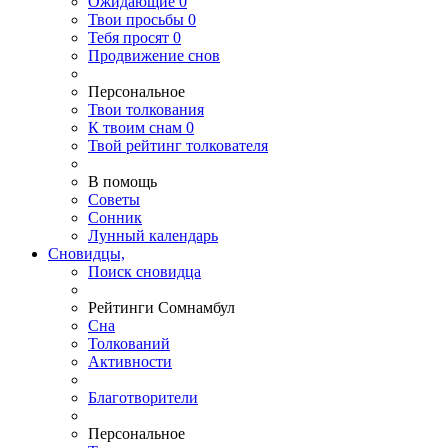
Ожидающие
0
Твои
просьбы
0
Тебя
просят
0
Продвижение снов
Персональное
Твои
толкования
К
твоим
снам
0
Твой
рейтинг толкователя
В помощь
Советы
Сонник
Лунный календарь
Сновидцы,
Поиск сновидца
Рейтинги Сомнамбул
Сна
Толкований
Активности
Благотворители
Персональное