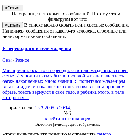
×
Скрыть
На странице
нет скрытых сообщений
.
Потому что мы
фильтруем вот что:
В списке можно скрыть неинтересные сообщения.
×
Скрыть
Например, сообщения от какого-то человека, огромные или
неинформативные сообщения.
Я переродился в теле младенца
Сны
/
Разное
Мне приснилось что я переродился в теле младенца, в своей
семье. И я помнил кем я был в прошлой жизни и знал весь
багаж накопленных мною знаний. Я попытался младенцем
встать и идти, и пока шел оказался снова в своем прошлом
образе, тоесть вернулся в свое тело, а ребенка этого, в теле
которого я…
— прислал сон
13.3.2005 в 20:14
,
№ ?
в рейтинге сновидцев
Включите javascript для отображения.
Чтобы вычислить эту позицию и определить
самого