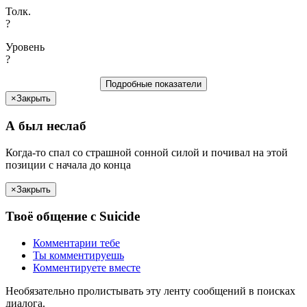
Толк.
?
Уровень
?
Подробные показатели
×
Закрыть
А был
неслаб
Когда-то спал со страшной сонной силой и почивал на этой
позиции c
начала
до
конца
×
Закрыть
Твоё
общение с
Suicide
Комментарии
тебе
Ты
комментируешь
Комментируете вместе
Необязательно пролистывать эту ленту сообщений в поисках
диалога.