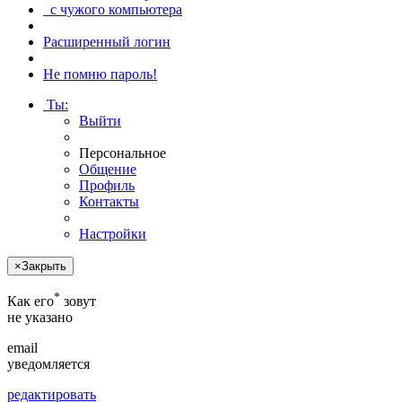
с чужого компьютера
Расширенный логин
Не помню пароль!
Ты
:
Выйти
Персональное
Общение
Профиль
Контакты
Настройки
×
Закрыть
*
Как его
зовут
не указано
email
уведомляется
редактировать