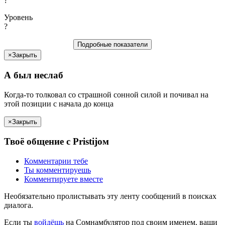
?
Уровень
?
Подробные показатели
×
Закрыть
А был
неслаб
Когда-то толковал со страшной сонной силой и почивал на
этой позиции c
начала
до
конца
×
Закрыть
Твоё
общение с
Pristij
ом
Комментарии
тебе
Ты
комментируешь
Комментируете вместе
Необязательно пролистывать эту ленту сообщений в поисках
диалога.
Если
ты
войдёшь
на Сомнамбулятор под своим именем, ваши