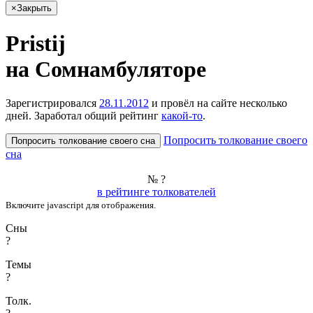
×
Закрыть
Pristij
на Сом­намбу­лято­ре
Зарегистрировался
28.11.2012
и провёл на сайте
несколько
дней
. Заработал общий рейтинг
какой-то
.
Попросить толкование своего
Попросить толкование своего сна
сна
№ ?
в рейтинге толкователей
Включите javascript для отображения.
Сны
?
Темы
?
Толк.