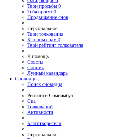
Ожидающие
0
Твои
просьбы
0
Тебя
просят
0
Продвижение снов
Персональное
Твои
толкования
К
твоим
снам
0
Твой
рейтинг толкователя
В помощь
Советы
Сонник
Лунный календарь
Сновидцы,
Поиск сновидца
Рейтинги Сомнамбул
Сна
Толкований
Активности
Благотворители
Персональное