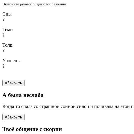
Включите javascript для отображения.
Сны
?
Темы
?
Толк.
?
Уровень
?
×
Закрыть
А была
неслаба
Когда-то спала со страшной сонной силой и почивала на этой 
×
Закрыть
Твоё
общение с
скорпи