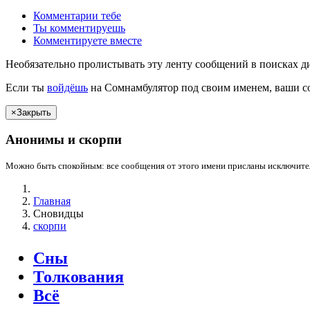
Комментарии
тебе
Ты
комментируешь
Комментируете вместе
Необязательно пролистывать эту ленту сообщений в поисках д
Если
ты
войдёшь
на Сомнамбулятор под своим именем, ваши со
×
Закрыть
Анонимы и
скорпи
Можно быть спокойным: все сообщения от этого имени присланы исключител
Главная
Сновидцы
скорпи
Сны
Толкования
Всё