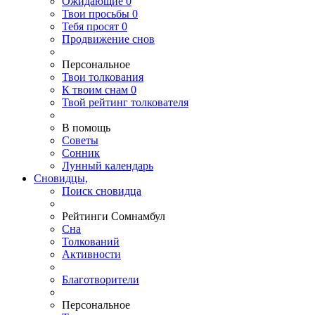
Ожидающие
0
Твои
просьбы
0
Тебя
просят
0
Продвижение снов
Персональное
Твои
толкования
К
твоим
снам
0
Твой
рейтинг толкователя
В помощь
Советы
Сонник
Лунный календарь
Сновидцы,
Поиск сновидца
Рейтинги Сомнамбул
Сна
Толкований
Активности
Благотворители
Персональное