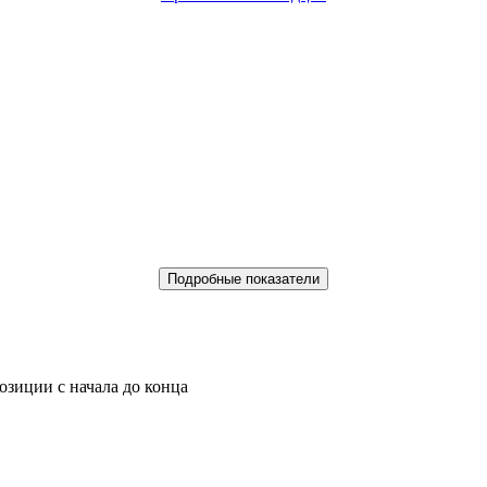
Подробные показатели
позиции c
начала
до
конца