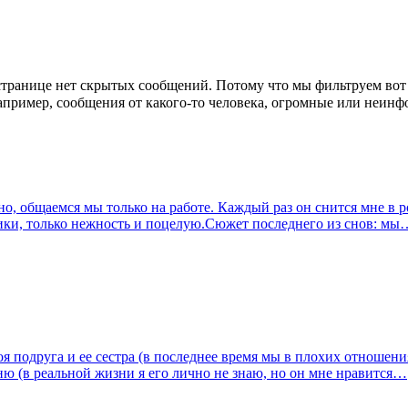
странице
нет скрытых сообщений
.
Потому что мы фильтруем вот 
пример, сообщения от какого-то человека, огромные или неин
вно, общаемся мы только на работе. Каждый раз он снится мне в
ики, только нежность и поцелую.Сюжет последнего из снов: мы
я подруга и ее сестра (в последнее время мы в плохих отношения
ю (в реальной жизни я его лично не знаю, но он мне нравится…