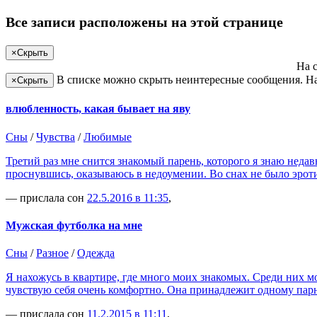
Все записи расположены на этой странице
×
Скрыть
На 
В списке можно скрыть неинтересные сообщения. На
×
Скрыть
влюбленность, какая бывает на яву
Сны
/
Чувства
/
Любимые
Третий раз мне снится знакомый парень, которого я знаю неда
проснувшись, оказываюсь в недоумении. Во снах не было эрот
— прислала сон
22.5.2016 в 11:35
,
Мужская футболка на мне
Сны
/
Разное
/
Одежда
Я нахожусь в квартире, где много моих знакомых. Среди них мо
чувствую себя очень комфортно. Она принадлежит одному парн
— прислала сон
11.2.2015 в 11:11
,