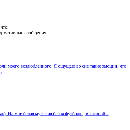
что:
формативные сообщения.
 роли моего возлюбленного. Я ощущаю во сне такие эмоции, что
…
х). На мне белая мужская белая футболка, в которой я