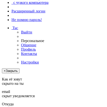
с чужого компьютера
Расширенный логин
Не помню пароль!
Ты
:
Выйти
Персональное
Общение
Профиль
Контакты
Настройки
×
Закрыть
Как её зовут
скрыто
на ты
email
скрыт
уведомляется
Откуда