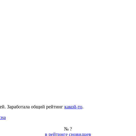
ей
. Заработала общий рейтинг
какой-то
.
сна
№ ?
в рейтинге сновидцев