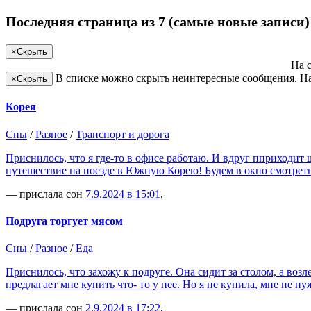
Последняя страница
из 7 (самые новые записи)
×
Скрыть
На 
В списке можно скрыть неинтересные сообщения. На
×
Скрыть
Корея
Сны
/
Разное
/
Транспорт и дорога
Приснилось, что я где-то в офисе работаю. И вдруг пприходит ш
путешествие на поезде в Южную Корею! Будем в окно смотреть
— прислала сон
7.9.2024 в 15:01
,
Подруга торгует мясом
Сны
/
Разное
/
Еда
Приснилось, что захожу к подруге. Она сидит за столом, а возл
предлагает мне купить что- то у нее. Но я не купила, мне не ну
— прислала сон
2.9.2024 в 17:22
,