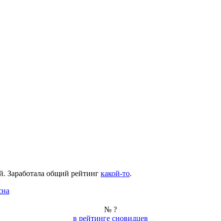
й
. Заработала общий рейтинг
какой-то
.
сна
№ ?
в рейтинге сновидцев