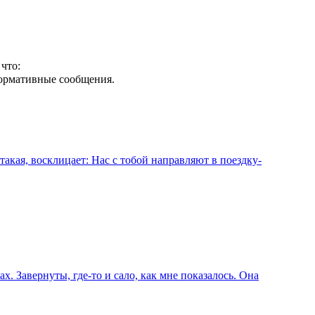
что:
формативные сообщения.
такая, восклицает: Нас с тобой направляют в поездку-
х. Завернуты, где-то и сало, как мне показалось. Она