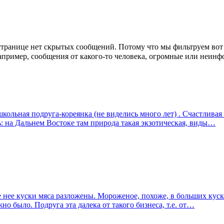
странице
нет скрытых сообщений
.
Потому что мы фильтруем вот 
пример, сообщения от какого-то человека, огромные или неин
кольная подруга-кореянка (не виделись много лет) . Счастливая 
: на Дальнем Востоке там природа такая экзотическая, виды…
е нее куски мяса разложены. Мороженое, похоже, в больших куска
жно было. Подруга эта далека от такого бизнеса, т.е. от…