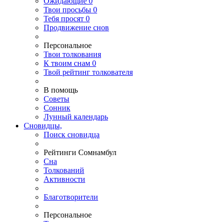
Ожидающие
0
Твои
просьбы
0
Тебя
просят
0
Продвижение снов
Персональное
Твои
толкования
К
твоим
снам
0
Твой
рейтинг толкователя
В помощь
Советы
Сонник
Лунный календарь
Сновидцы,
Поиск сновидца
Рейтинги Сомнамбул
Сна
Толкований
Активности
Благотворители
Персональное