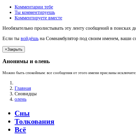
Комментарии
тебе
Ты
комментируешь
Комментируете вместе
Необязательно пролистывать эту ленту сообщений в поисках д
Если
ты
войдёшь
на Сомнамбулятор под своим именем, ваши со
×
Закрыть
Анонимы и
олень
Можно быть спокойным: все сообщения от этого имени присланы исключител
Главная
Сновидцы
олень
Сны
Толкования
Всё