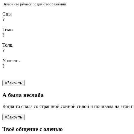
Включите javascript для отображения.
Сны
?
Темы
?
Толк.
?
Уровень
?
×
Закрыть
А была
неслаба
Когда-то спала со страшной сонной силой и почивала на этой 
×
Закрыть
Твоё
общение с
олень
ю