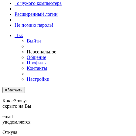
с чужого компьютера
Расширенный логин
Не помню пароль!
Ты
:
Выйти
Персональное
Общение
Профиль
Контакты
Настройки
×
Закрыть
Как её зовут
скрыто
на Вы
email
уведомляется
Откуда