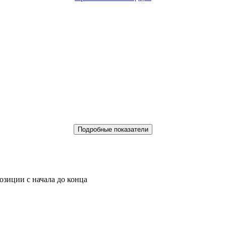
Подробные показатели
позиции c
начала
до
конца