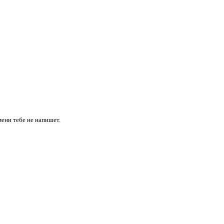
имени
тебе
не напишет.