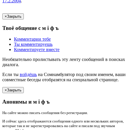
17.2.2004
.
×
Закрыть
Твоё
общение с
м i ф ъ
Комментарии
тебе
Ты
комментируешь
Комментируете вместе
Необязательно пролистывать эту ленту сообщений в поисках
диалога.
Если
ты
войдёшь
на Сомнамбулятор под своим именем, ваши
совместные беседы отобразятся на специальной странице.
×
Закрыть
Анонимы и
м i ф ъ
На сайте можно писать сообщения без регистрации.
И сейчас здесь отображаются сообщения одного или нескольких авторов,
которые так и не зарегистрировались на сайте и писали под звучным