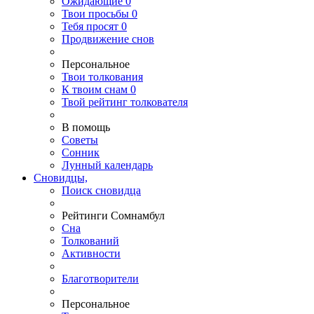
Ожидающие
0
Твои
просьбы
0
Тебя
просят
0
Продвижение снов
Персональное
Твои
толкования
К
твоим
снам
0
Твой
рейтинг толкователя
В помощь
Советы
Сонник
Лунный календарь
Сновидцы,
Поиск сновидца
Рейтинги Сомнамбул
Сна
Толкований
Активности
Благотворители
Персональное