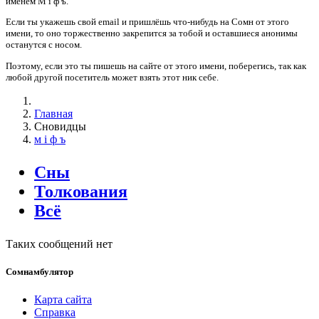
именем
М i ф ъ
.
Если
ты
укажешь
свой email и
пришлёшь
что-нибудь на Сомн от этого
имени, то оно торжественно закрепится за
тобой
и оставшиеся анонимы
останутся с носом.
Поэтому, если это
ты
пишешь
на сайте от этого имени,
поберегись
, так как
любой другой посетитель может взять этот ник себе.
Главная
Сновидцы
м i ф ъ
Сны
Толкования
Всё
Таких сообщений нет
Сомнамбулятор
Карта сайта
Справка