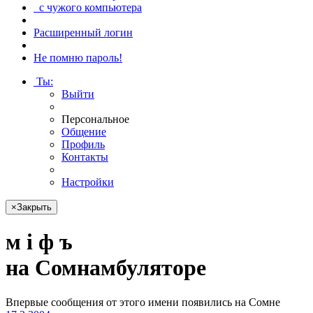
с чужого компьютера
Расширенный логин
Не помню пароль!
Ты
:
Выйти
Персональное
Общение
Профиль
Контакты
Настройки
×
Закрыть
м i ф ъ
на Сом­намбу­лято­ре
Впервые сообщения от этого имени появились на Сомне