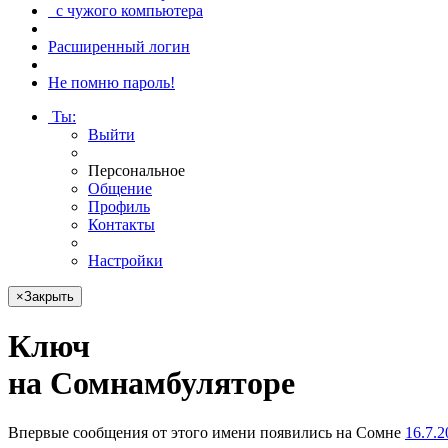
с чужого компьютера
Расширенный логин
Не помню пароль!
Ты
:
Выйти
Персональное
Общение
Профиль
Контакты
Настройки
×
Закрыть
Ключ
на Сом­намбу­лято­ре
Впервые сообщения от этого имени появились на Сомне
16.7.2