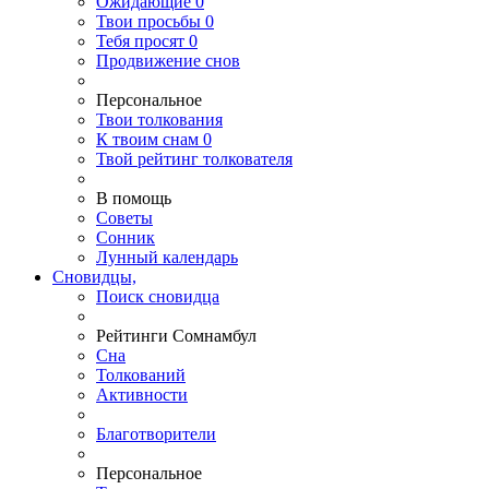
Ожидающие
0
Твои
просьбы
0
Тебя
просят
0
Продвижение снов
Персональное
Твои
толкования
К
твоим
снам
0
Твой
рейтинг толкователя
В помощь
Советы
Сонник
Лунный календарь
Сновидцы,
Поиск сновидца
Рейтинги Сомнамбул
Сна
Толкований
Активности
Благотворители
Персональное