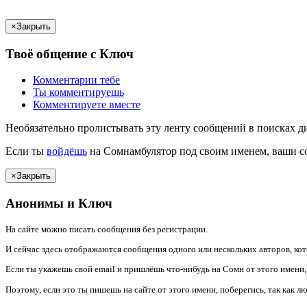
×
Закрыть
Твоё
общение с
Ключ
Комментарии
тебе
Ты
комментируешь
Комментируете вместе
Необязательно пролистывать эту ленту сообщений в поисках д
Если
ты
войдёшь
на Сомнамбулятор под своим именем, ваши со
×
Закрыть
Анонимы и
Ключ
На сайте можно писать сообщения без регистрации.
И сейчас здесь отображаются сообщения одного или нескольких авторов, кот
Если
ты
укажешь
свой email и
пришлёшь
что-нибудь на Сомн от этого имени,
Поэтому, если это
ты
пишешь
на сайте от этого имени,
поберегись
, так как 