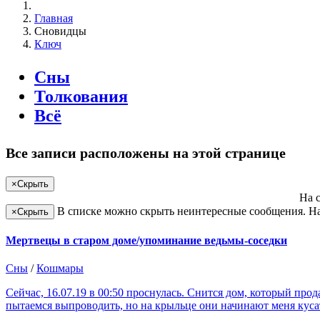
Главная
Сновидцы
Ключ
Сны
Толкования
Всё
Все записи расположены на этой странице
×
Скрыть
На 
В списке можно скрыть неинтересные сообщения. На
×
Скрыть
Мертвецы в старом доме/упоминание ведьмы-соседки
Сны
/
Кошмары
Сейчас, 16.07.19 в 00:50 проснулась. Снится дом, который прод
пытаемся выпроводить, но на крыльце они начинают меня куса