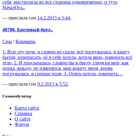
себя, выстрелила во все стороны одновременно, и тута
НачалОсь..
— прислала сон
14.2.2015 в 5:44
,
40780. Бредовый бред..
Сны
/
Кошмары
1. Всю эту ночь, я словно не спала, всё погружалась, в книгу
бытия, переписать, её в себе хотела, хотела явно, изменить всё
тело, 2. И просыпалась, словно бы в бреду, глядя на мир, как
попка -кокаду, не изменялся, мир вокруг меня, вновь
погружалась, в сонные поля, 3. Опять хотела, изменить…
— прислала сон
9.2.2015 в 5:52
,
Сомнамбулятор
Карта сайта
Справка
О сайте
Форум