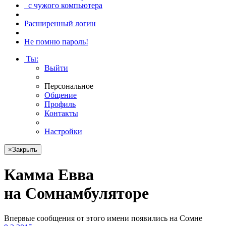
с чужого компьютера
Расширенный логин
Не помню пароль!
Ты
:
Выйти
Персональное
Общение
Профиль
Контакты
Настройки
×
Закрыть
Кам­ма Ев­ва
на Сом­намбу­лято­ре
Впервые сообщения от этого имени появились на Сомне