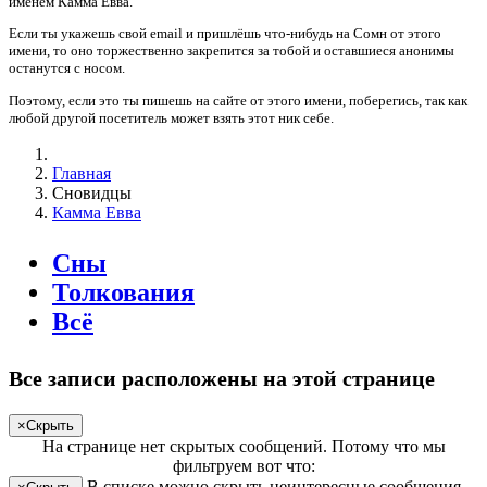
именем
Камма Евва
.
Если
ты
укажешь
свой email и
пришлёшь
что-нибудь на Сомн от этого
имени, то оно торжественно закрепится за
тобой
и оставшиеся анонимы
останутся с носом.
Поэтому, если это
ты
пишешь
на сайте от этого имени,
поберегись
, так как
любой другой посетитель может взять этот ник себе.
Главная
Сновидцы
Камма Евва
Сны
Толкования
Всё
Все записи расположены на этой странице
×
Скрыть
На странице
нет скрытых сообщений
.
Потому что мы
фильтруем вот что:
В списке можно скрыть неинтересные сообщения.