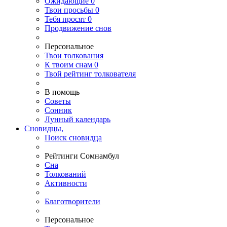
Ожидающие
0
Твои
просьбы
0
Тебя
просят
0
Продвижение снов
Персональное
Твои
толкования
К
твоим
снам
0
Твой
рейтинг толкователя
В помощь
Советы
Сонник
Лунный календарь
Сновидцы,
Поиск сновидца
Рейтинги Сомнамбул
Сна
Толкований
Активности
Благотворители
Персональное