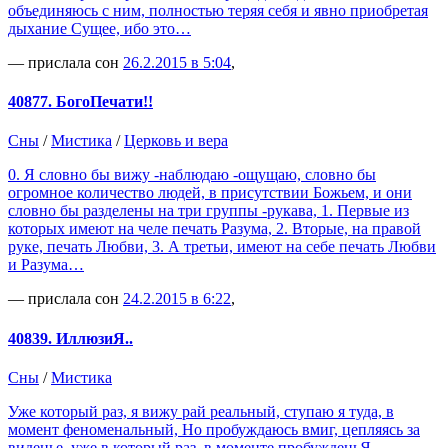
объединяюсь с ним, полностью теряя себя и явно приобретая
дыхание Сущее, ибо это…
— прислала сон
26.2.2015 в 5:04
,
40877. БогоПечати!!
Сны
/
Мистика
/
Церковь и вера
0. Я словно бы вижу -наблюдаю -ощущаю, словно бы
огромное количество людей, в присутствии Божьем, и они
словно бы разделены на три группы -рукава, 1. Первые из
которых имеют на челе печать Разума, 2. Вторые, на правой
руке, печать Любви, 3. А третьи, имеют на себе печать Любви
и Разума…
— прислала сон
24.2.2015 в 6:22
,
40839. ИллюзиЯ..
Сны
/
Мистика
Уже который раз, я вижу рай реальный, ступаю я туда, в
момент феноменальный, Но пробуждаюсь вмиг, цепляясь за
виденье, уже в который раз, в моменте пробужденьЯ..