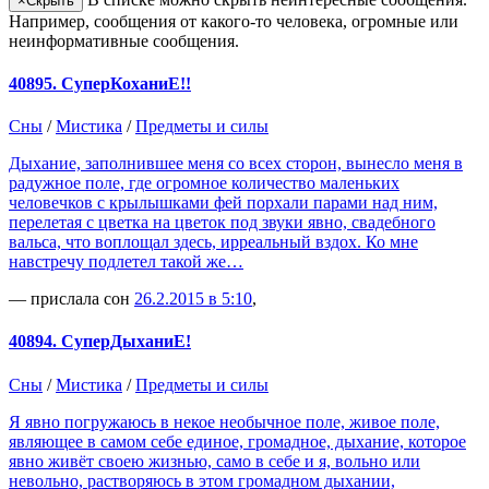
×
Скрыть
Например, сообщения от какого-то человека, огромные или
неинформативные сообщения.
40895. СуперКоханиЕ!!
Сны
/
Мистика
/
Предметы и силы
Дыхание, заполнившее меня со всех сторон, вынесло меня в
радужное поле, где огромное количество маленьких
человечков с крылышками фей порхали парами над ним,
перелетая с цветка на цветок под звуки явно, свадебного
вальса, что воплощал здесь, ирреальный вздох. Ко мне
навстречу подлетел такой же…
— прислала сон
26.2.2015 в 5:10
,
40894. СуперДыханиЕ!
Сны
/
Мистика
/
Предметы и силы
Я явно погружаюсь в некое необычное поле, живое поле,
являющее в самом себе единое, громадное, дыхание, которое
явно живёт своею жизнью, само в себе и я, вольно или
невольно, растворяюсь в этом громадном дыхании,