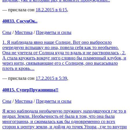
— прислала сон
18.2.2015 в 6:15
,
40833. СосунОк..
Сны
/
Мистика
/
Предметы и силы
1. Я наблюдала явно наше Солнце. Вот оно выбросило
очередную вспышку но она, повела себя как то необычно.
Она не улетела от Солнца куда то вдаль и не растворилась , 2.
А стала кружить вокруг него словно бы пламенный клубок, и
через нити, связывающие его с Солнцем, оно высасывало
плоть и кровь…
— прислала сон
17.2.2015 в 5:39
,
40815. СуперПружинища!!
Сны
/
Мистика
/
Предметы и силы
Я ясно наблюдала необычную пружину, находящуюся где то в
недрах Земли. Необычность её была в том, что она была
многогранна, и сжималась как бы одновременно со всех
сторон к центру земли, и дойдя до точек Упора , где то внутри