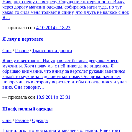
Наверно, спешу на встречу. Ощущение потерянности. Вижу
через дорогу магазин одежды, собираюсь идти туда, но тут
какая-то сила меня толкает в спину, что я чуть не валюсь с ног.
Я…
— прислала сон
4.10.2014 в 18:23
,
Я лечу в вертолете
Сны
/
Разное
/
Транспорт и дорога
Я лечу в вертолете. Им управляет бывшая девушка моего
мужчины. Хотя наяву мы с ней никогда не виделись. Я
обращаю внимание, что внизу за вертолет руками зацепился
какой-то мужчина в деловом костюме. Она резко начинает
поворачивать в сторону вертолет, чтобы он отцепился и упал
вниз. Она говорит…
— прислала сон
18.9.2014 в 23:31
,
Шкаф, полный одежды
Сны
/
Разное
/
Одежда
Принилось, что моя комната завалена одеждой. Еще стоит