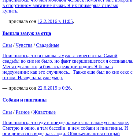
в спортивном магазине лыжи. Я их примеряла с целью
купить.
— прислала сон
12.2.2016 в 11:05
,
Вышла замуж за отца
Сны
/
Чувства
/
Свадебные
Приснилось, что я вышла замуж за своего отца. Самой
свадьбы во сне не было, но факт свершившегося я осознавала.
Меня пугало это, я боялась реакции родни. Я была в
недоумении: как это случилось... Также еще был во сне секс с
отцом. Наяву папа уже умер.
— прислала сон
22.6.2015 в 0:26
,
Собаки и пингвины
Сны
/
Разное
/
Животные
Приснилось, что еду в поезде, кажется на нахожусь на море.
Смотрю в окно, а там бассейн, в нем собаки и пингвины. И
они резвятся в воде, как люди. Облокачиваются на край