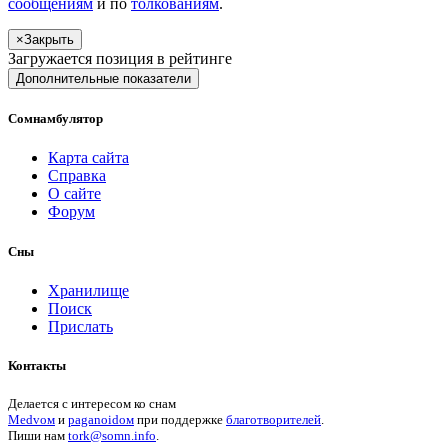
сообщениям
и по
толкованиям
.
×
Закрыть
Загружается позиция в рейтинге
Дополнительные показатели
Сомнамбулятор
Карта сайта
Справка
О сайте
Форум
Сны
Хранилище
Поиск
Прислать
Контакты
Делается с интересом ко снам
Medvом
и
paganoidом
при поддержке
благотворителей
.
Пиши
нам
tork@somn.info
.