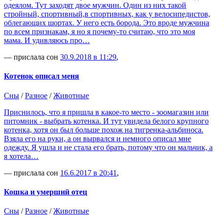
одеялом. Тут заходят двое мужчин. Один из них такой
стройный, спортивный,в спортивных, как у велосипедистов,
облегающих шортах. У него есть борода. Это вроде мужчина
по всем признакам, я но я почему-то считаю, что это моя
мама. И удивляюсь про…
— прислала сон
30.9.2018 в 11:29
,
Котенок описал меня
Сны
/
Разное
/
Животные
Приснилось, что я пришла в какое-то место - зоомагазин или
питомник - выбрать котенка. И тут увидела белого крупного
котенка, хотя он был больше похож на тигренка-альбиноса.
Взяла его на руки, а он вырвался и немного описал мне
одежду. Я ушла и не стала его брать, потому что он мальчик, а
я хотела…
— прислала сон
16.6.2017 в 20:41
,
Кошка и умерший отец
Сны
/
Разное
/
Животные