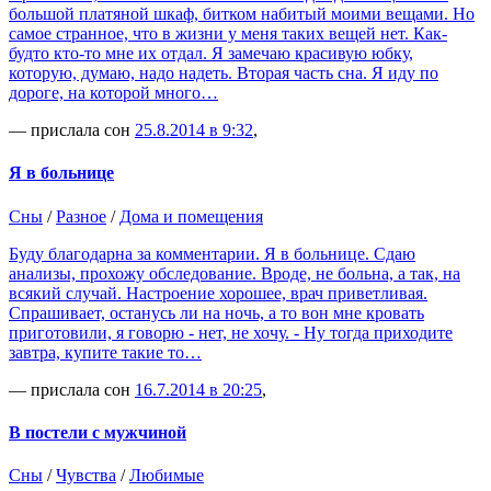
большой платяной шкаф, битком набитый моими вещами. Но
самое странное, что в жизни у меня таких вещей нет. Как-
будто кто-то мне их отдал. Я замечаю красивую юбку,
которую, думаю, надо надеть. Вторая часть сна. Я иду по
дороге, на которой много…
— прислала сон
25.8.2014 в 9:32
,
Я в больнице
Сны
/
Разное
/
Дома и помещения
Буду благодарна за комментарии. Я в больнице. Сдаю
анализы, прохожу обследование. Вроде, не больна, а так, на
всякий случай. Настроение хорошее, врач приветливая.
Спрашивает, останусь ли на ночь, а то вон мне кровать
приготовили, я говорю - нет, не хочу. - Ну тогда приходите
завтра, купите такие то…
— прислала сон
16.7.2014 в 20:25
,
В постели с мужчиной
Сны
/
Чувства
/
Любимые