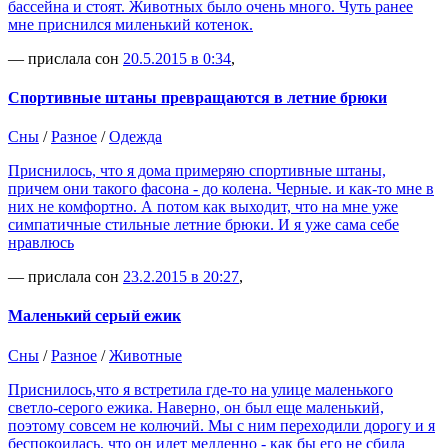
бассейна и стоят. Животных было очень много. Чуть ранее
мне приснился миленький котенок.
— прислала сон
20.5.2015 в 0:34
,
Спортивные штаны превращаются в летние брюки
Сны
/
Разное
/
Одежда
Приснилось, что я дома примеряю спортивные штаны,
причем они такого фасона - до колена. Черные. и как-то мне в
них не комфортно. А потом как выходит, что на мне уже
симпатичные стильные летние брюки. И я уже сама себе
нравлюсь
— прислала сон
23.2.2015 в 20:27
,
Маленький серый ежик
Сны
/
Разное
/
Животные
Приснилось,что я встретила где-то на улице маленького
светло-серого ежика. Наверно, он был еще маленький,
поэтому совсем не колючий. Мы с ним переходили дорогу и я
беспокоилась, что он идет медленно - как бы его не сбила