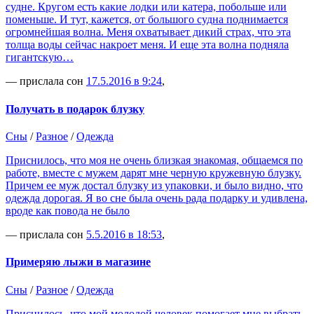
судне. Кругом есть какие лодки или катера, побольше или
поменьше. И тут, кажется, от большого судна поднимается
огромнейшая волна. Меня охватывает дикий страх, что эта
толща воды сейчас накроет меня. И еще эта волна подняла
гигантскую…
— прислала сон
17.5.2016 в 9:24
,
Получать в подарок блузку
Сны
/
Разное
/
Одежда
Приснилось, что моя не очень близкая знакомая, общаемся по
работе, вместе с мужем дарят мне черную кружевную блузку.
Причем ее муж достал блузку из упаковки, и было видно, что
одежда дорогая. Я во сне была очень рада подарку и удивлена,
вроде как повода не было
— прислала сон
5.5.2016 в 18:53
,
Примеряю лыжи в магазине
Сны
/
Разное
/
Одежда
Приснилось, что мой молодой человек помогает мне выбрать