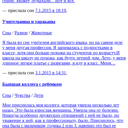
спине. Может, отдыхали... Вот и все.
— прислала сон
7.1.2015 в 18:19
,
Учительница и тараканы
Сны
/
Разное
/
Животные
Я была во сне учителем английского языка, но на самом деле
у меня другая профессия. Я занималась с подростками в
классе, хотя они больше похожи на студентов по возрасту.И
школа на школу не похожа, как будто летний дом. Лето, у меня
длинное легкое платье с разрезами, я иду в класс. Меня…
— прислала сон
3.1.2015 в 14:31
,
Бывшая коллега с ребенком
Сны
/
Чувства
/
Дети
Мне приснилась моя коллега, которая умерла несколько лет
назад. Это была взрослая женщина. Умерла она от болезни.
Никогда особенно дружеских отношений с ней не было, но
уважение к ней, как к профессионалу, было. Приснилось, что
она была с мальчиком, годика 2 или 3. наверно это был ее