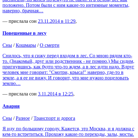
положено. Потом были с ним какие-то интимные моменты,
наверно, брачная…
— прислала сон
23.11.2014 в 11:29
,
Повешенные в лесу
Сны
/
Кошмары
/
О смерти
Снилось, что я сижу перед входом в лес. Со мною рядом кто-
то. (Знакомый, друг или родственник - не помню.) Мы сидим,
пригнувшись, как будто что-то ждем, а в лес идти надо. Вдруг
человек мне говорит: "Смотри, крыса!" наверно, где-то в
земле, а я ее не вижу. И говорит, что мне нужно поцеловать
землю…
— прислала сон
3.11.2014 в 12:25
,
Авария
Сны
/
Разное
/
Транспорт и дорога
Я иду по большому городу. Кажется, это Москва, и я должна с
кем-то встретиться. Прохожу какие-то переходы, залы, мосты.