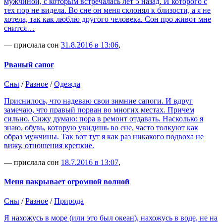
мужчиной, с которым встречалась лет 5 назад. И которого с
тех пор не видела. Во сне он меня склонял к близости, а я не
хотела, так как люблю другого человека. Сон про живот мне
снится…
— прислала сон
31.8.2016 в 13:06
,
Рваный сапог
Сны
/
Разное
/
Одежда
Приснилось, что надеваю свои зимние сапоги. И вдруг
замечаю, что правый порван во многих местах. Причем
сильно. Сижу думаю: пора в ремонт отдавать. Насколько я
знаю, обувь, которую увидишь во сне, часто толкуют как
образ мужчины. Так вот тут я как раз никакого подвоха не
вижу, отношения крепкие.
— прислала сон
18.7.2016 в 13:07
,
Меня накрывает огромной волной
Сны
/
Разное
/
Природа
Я нахожусь в море (или это был океан), нахожусь в воде, не на