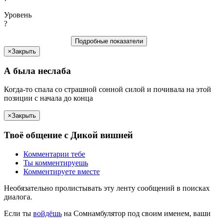
Уровень
?
Подробные показатели
×
Закрыть
А была
неслаба
Когда-то спала со страшной сонной силой и почивала на этой
позиции c
начала
до
конца
×
Закрыть
Твоё
общение с
Дикой вишне
й
Комментарии
тебе
Ты
комментируешь
Комментируете вместе
Необязательно пролистывать эту ленту сообщений в поисках
диалога.
Если
ты
войдёшь
на Сомнамбулятор под своим именем, ваши