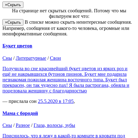
×
Скрыть
На странице
нет скрытых сообщений
.
Потому что мы
фильтруем вот что:
В списке можно скрыть неинтересные сообщения.
×
Скрыть
Например, сообщения от какого-то человека, огромные или
неинформативные сообщения.
Букет цветов
Сны
/
Литературные
/
Свои
Получила во сне красивейший букет цветов из ярких роз и
ещё не накрывшихся бутонов пионов. Букет мне подарила
незнакомая пожилая женщина восточного типа. Букет был
прекрасен, он так чудесно пах! Я была растрогана, обняла и
поцеловала женщину с благодарностью
— прислала сон
25.5.2020 в 17:05
,
Мама с бородой
Сны
/
Разное
/
Глаза, волосы, зубы
Приснилось, что я лежу в какой-то комнате в кровати под