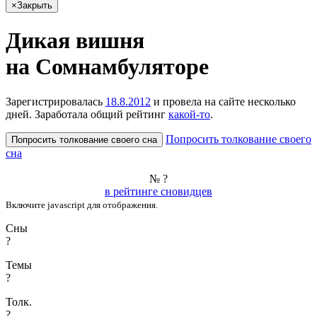
×
Закрыть
Ди­кая виш­ня
на Сом­намбу­лято­ре
Зарегистрировалась
18.8.2012
и провела на сайте
несколько
дней
. Заработала общий рейтинг
какой-то
.
Попросить толкование своего
Попросить толкование своего сна
сна
№ ?
в рейтинге сновидцев
Включите javascript для отображения.
Сны
?
Темы
?
Толк.
?