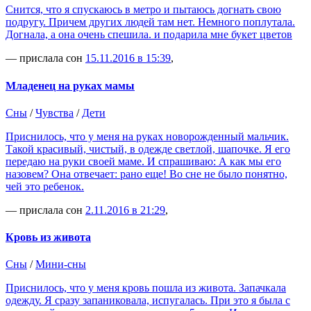
Снится, что я спускаюсь в метро и пытаюсь догнать свою
подругу. Причем других людей там нет. Немного поплутала.
Догнала, а она очень спешила. и подарила мне букет цветов
— прислала сон
15.11.2016 в 15:39
,
Младенец на руках мамы
Сны
/
Чувства
/
Дети
Приснилось, что у меня на руках новорожденный мальчик.
Такой красивый, чистый, в одежде светлой, шапочке. Я его
передаю на руки своей маме. И спрашиваю: А как мы его
назовем? Она отвечает: рано еще! Во сне не было понятно,
чей это ребенок.
— прислала сон
2.11.2016 в 21:29
,
Кровь из живота
Сны
/
Мини-сны
Приснилось, что у меня кровь пошла из живота. Запачкала
одежду. Я сразу запаниковала, испугалась. При это я была с