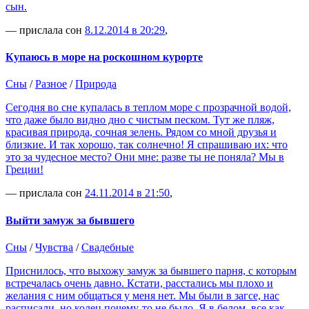
сын.
— прислала сон
8.12.2014 в 20:29
,
Купаюсь в море на роскошном курорте
Сны
/
Разное
/
Природа
Сегодня во сне купалась в теплом море с прозрачной водой,
что даже было видно дно с чистым песком. Тут же пляж,
красивая природа, сочная зелень. Рядом со мной друзья и
близкие. И так хорошо, так солнечно! Я спрашиваю их: что
это за чудесное место? Они мне: разве ты не поняла? Мы в
Греции!
— прислала сон
24.11.2014 в 21:50
,
Выйти замуж за бывшего
Сны
/
Чувства
/
Свадебные
Приснилось, что выхожу замуж за бывшего парня, с которым
встречалась очень давно. Кстати, расстались мы плохо и
желания с ним общаться у меня нет. Мы были в загсе, нас
расписали, но колец почему-то не было. Я в белом, все как