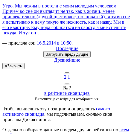
Утро. Мы лежим в постели с моим молодым человеком.
Причем во сне он выглядит не так, как в жизни, менее
привлекательно (другой цвет волос, полноватый), хотя во сне
я испытываю к нему такую же нежность, как и наяву. Мы в
его квартире. Ему пора собираться на работу, а мне спешить
некуда. И тут он…
— прислала сон
16.5.2014 в 10:50
,
Последние
Загрузить
предыдущие
Древнейшие
×
Закрыть
2
1
№ ?
в рейтинге сновидцев
Включите javascript для отображения.
Чтобы вычислить эту позицию и определить
самого
активного сновидца
, мы подсчитываем, сколько снов
прислала
Дикая вишня
.
Отдельно собираем данные и ведем другие рейтинги по
всем