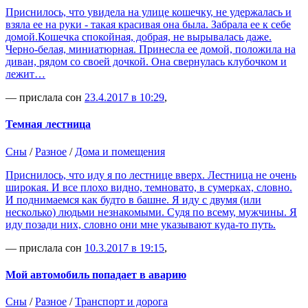
Приснилось, что увидела на улице кошечку, не удержалась и
взяла ее на руки - такая красивая она была. Забрала ее к себе
домой.Кошечка спокойная, добрая, не вырывалась даже.
Черно-белая, миниатюрная. Принесла ее домой, положила на
диван, рядом со своей дочкой. Она свернулась клубочком и
лежит…
— прислала сон
23.4.2017 в 10:29
,
Темная лестница
Сны
/
Разное
/
Дома и помещения
Приснилось, что иду я по лестнице вверх. Лестница не очень
широкая. И все плохо видно, темновато, в сумерках, словно.
И поднимаемся как будто в башне. Я иду с двумя (или
несколько) людьми незнакомыми. Судя по всему, мужчины. Я
иду позади них, словно они мне указывают куда-то путь.
— прислала сон
10.3.2017 в 19:15
,
Мой автомобиль попадает в аварию
Сны
/
Разное
/
Транспорт и дорога