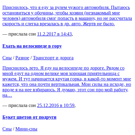
Приснилось, что я еду за рулем чужого автомобиля. Пытаюсь
остановиться у обочины, чтобы хозяин (незнакомый мне
человек) автомобиля смог попасть в машину, но не рассчитала
скорость и слегка врезалась в др. авто. Жертв не было.
— прислала сон
11.2.2017 в 14:43
,
Ехать на велосипеде в гору
Сны
/
Разное
/
Транспорт и дорога
Приснилось лето. Я еду на велосипеде по дороге. Рядом со
мной едут на одном велике моя хорошая приятельница с
мужем. И тут начинается крутая горка, в какой-то момент мне
кажется, что она почти вертикальная. Мои силы на исходе, но
вроде я на нее взбираюсь. Я думаю, этот сон про мой работу,
на…
— прислала сон
25.12.2016 в 10:59
,
Букет цветов от подруги
Сны
/
Мини-сны