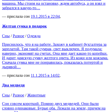
машина. Мы стоим на остановке, ждем автобуса, а он взял и
забрался в какую-то…
— прислала сон
19.1.2015 в 22:04
,
Желтая сумка в подарок
Сны
/
Разное
/
Одежда
Приснилось, что я на работе. Захожу в кабинет бухгалтера за
зарплатой. Там такой сумрак, свет выключен. Я подумала:
наверно, экономят на счетах. Она мне дает какие-то копейки.
И дарит дамскую сумку желтого цвета. Из кожи или кожзама.
Сначала сумка мне не понравилась, показалась потертой и
дырявой…
— прислала сон
11.1.2015 в 14:02
,
Два медведя
Сны
/
Разное
/
Животные
Сон совсем короткий. Помню двух медведей. Они были
словно одинаковые. Бурые оба. Лежали на земле, причем на