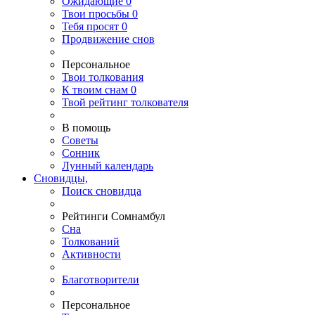
Ожидающие
0
Твои
просьбы
0
Тебя
просят
0
Продвижение снов
Персональное
Твои
толкования
К
твоим
снам
0
Твой
рейтинг толкователя
В помощь
Советы
Сонник
Лунный календарь
Сновидцы,
Поиск сновидца
Рейтинги Сомнамбул
Сна
Толкований
Активности
Благотворители
Персональное