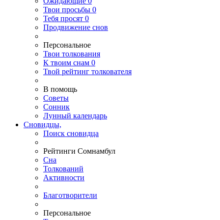
Ожидающие
0
Твои
просьбы
0
Тебя
просят
0
Продвижение снов
Персональное
Твои
толкования
К
твоим
снам
0
Твой
рейтинг толкователя
В помощь
Советы
Сонник
Лунный календарь
Сновидцы,
Поиск сновидца
Рейтинги Сомнамбул
Сна
Толкований
Активности
Благотворители
Персональное