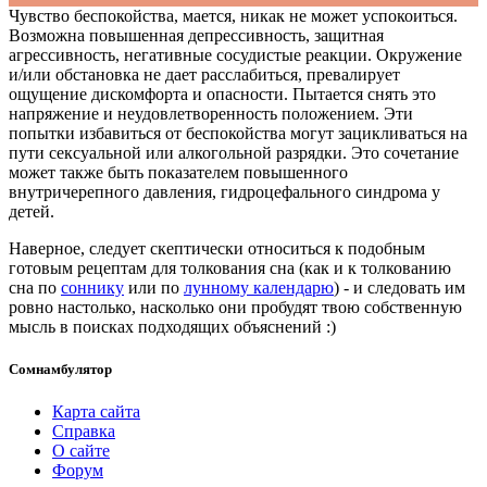
Чувство беспокойства, мается, никак не может успокоиться.
Возможна повышенная депрессивность, защитная
агрессивность, негативные сосудистые реакции. Окружение
и/или обстановка не дает расслабиться, превалирует
ощущение дискомфорта и опасности. Пытается снять это
напряжение и неудовлетворенность положением. Эти
попытки избавиться от беспокойства могут зацикливаться на
пути сексуальной или алкогольной разрядки. Это сочетание
может также быть показателем повышенного
внутричерепного давления, гидроцефального синдрома у
детей.
Наверное, следует скептически относиться к подобным
готовым рецептам для толкования сна (как и к толкованию
сна по
соннику
или по
лунному календарю
) - и следовать им
ровно настолько, насколько они пробудят твою собственную
мысль в поисках подходящих объяснений :)
Сомнамбулятор
Карта сайта
Справка
О сайте
Форум