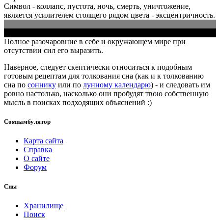
Символ - коллапс, пустота, ночь, смерть, уничтожение,
является усилителем стоящего рядом цвета - эксцентричность.
Полное разочаровние в себе и окружающем мире при
отсутствии сил его выразить.
Наверное, следует скептически относиться к подобным
готовым рецептам для толкования сна (как и к толкованию
сна по
соннику
или по
лунному календарю
) - и следовать им
ровно настолько, насколько они пробудят твою собственную
мысль в поисках подходящих объяснений :)
Сомнамбулятор
Карта сайта
Справка
О сайте
Форум
Сны
Хранилище
Поиск