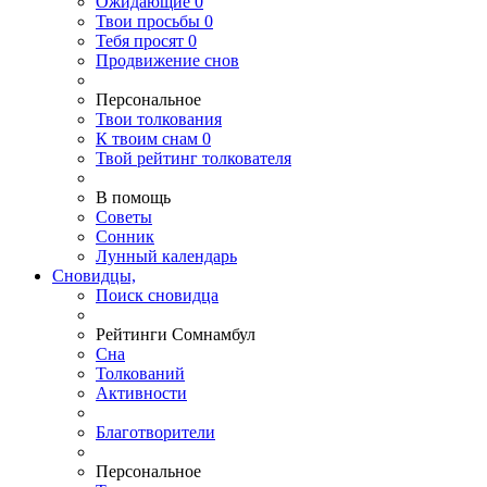
Ожидающие
0
Твои
просьбы
0
Тебя
просят
0
Продвижение снов
Персональное
Твои
толкования
К
твоим
снам
0
Твой
рейтинг толкователя
В помощь
Советы
Сонник
Лунный календарь
Сновидцы,
Поиск сновидца
Рейтинги Сомнамбул
Сна
Толкований
Активности
Благотворители
Персональное