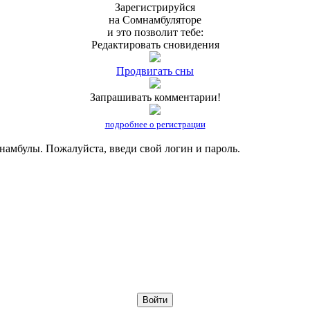
За
­регис­трируйся
на Сом­намбу­лято­ре
и это позволит
тебе
:
Редактировать сновидения
Продвигать сны
Запрашивать комментарии!
подробнее о регистрации
мнамбулы. Пожалуйста,
введи
свой логин и пароль.