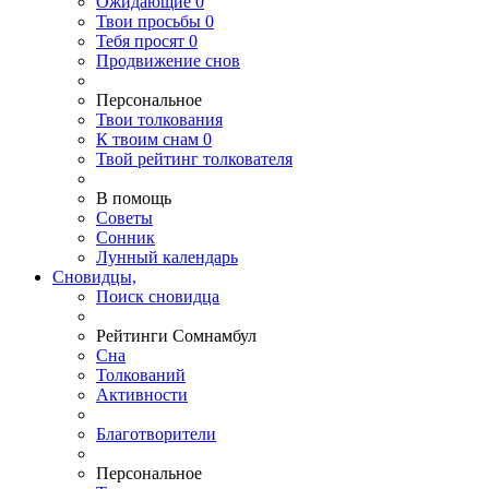
Ожидающие
0
Твои
просьбы
0
Тебя
просят
0
Продвижение снов
Персональное
Твои
толкования
К
твоим
снам
0
Твой
рейтинг толкователя
В помощь
Советы
Сонник
Лунный календарь
Сновидцы,
Поиск сновидца
Рейтинги Сомнамбул
Сна
Толкований
Активности
Благотворители
Персональное