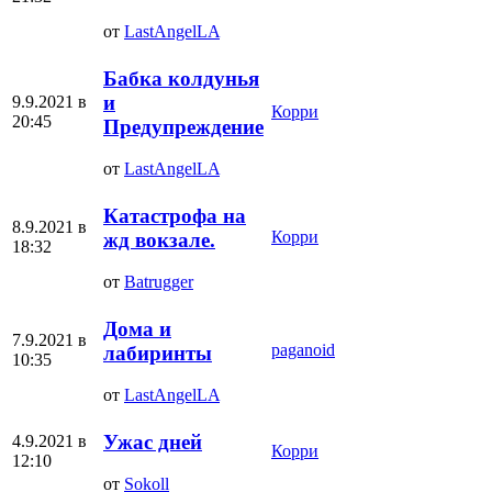
от
LastAngelLA
Бабка колдунья
и
9.9.2021 в
Корри
20:45
Предупреждение
от
LastAngelLA
Катастрофа на
8.9.2021 в
Корри
жд вокзале.
18:32
от
Batrugger
Дома и
7.9.2021 в
paganoid
лабиринты
10:35
от
LastAngelLA
Ужас дней
4.9.2021 в
Корри
12:10
от
Sokoll