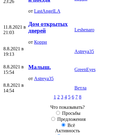
23:26
от
LastAngelLA
Дом открытых
11.8.2021 в
Leshenaro
дверей
21:03
от
Корри
8.8.2021 в
Аstreya35
19:13
Малыш.
8.8.2021 в
GreenEyes
15:54
от
Аstreya35
8.8.2021 в
Ветла
14:54
1
2
3
4
5
6
7
8
Что показывать?
Просьбы
Предложения
Всё
Активность