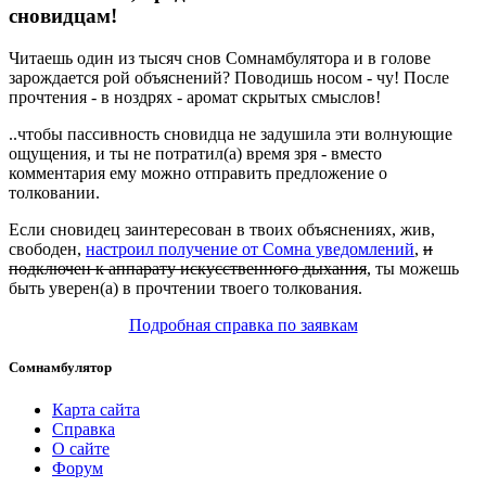
сновидцам!
Читаешь
один из
тысяч снов
Сомнамбулятора и в голове
зарождается рой объяснений?
Поводишь
носом - чу! После
прочтения - в ноздрях - аромат скрытых смыслов!
..чтобы пассивность сновидца не задушила эти волнующие
ощущения, и
ты
не
потратил(а)
время зря - вместо
комментария ему можно отправить предложение о
толковании.
Если сновидец заинтересован в
твоих
объяснениях, жив,
свободен,
настроил получение от Сомна уведомлений
,
и
подключен к аппарату искусственного дыхания
,
ты
можешь
быть
уверен(а)
в прочтении
твоего
толкования.
Подробная справка по заявкам
Сомнамбулятор
Карта сайта
Справка
О сайте
Форум