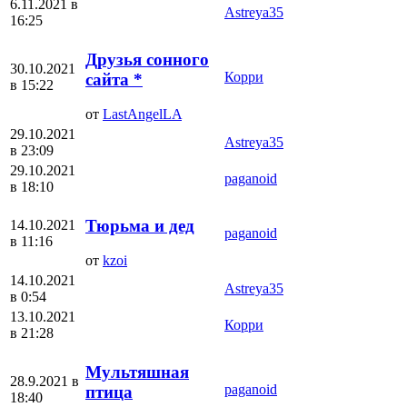
6.11.2021 в
Аstreya35
16:25
Друзья сонного
30.10.2021
Корри
сайта *
в 15:22
от
LastAngelLA
29.10.2021
Аstreya35
в 23:09
29.10.2021
paganoid
в 18:10
Тюрьма и дед
14.10.2021
paganoid
в 11:16
от
kzoi
14.10.2021
Аstreya35
в 0:54
13.10.2021
Корри
в 21:28
Мультяшная
28.9.2021 в
paganoid
птица
18:40