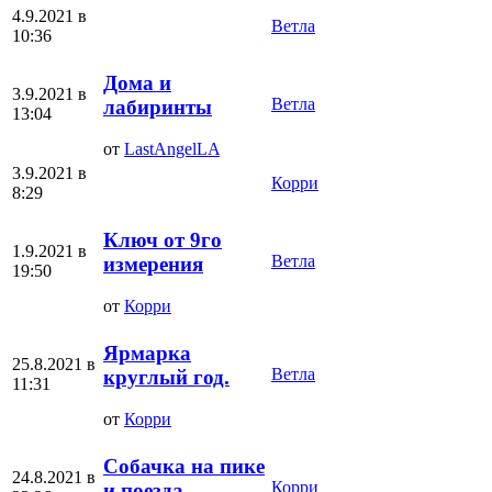
4.9.2021 в
Ветла
10:36
Дома и
3.9.2021 в
Ветла
лабиринты
13:04
от
LastAngelLA
3.9.2021 в
Корри
8:29
Ключ от 9го
1.9.2021 в
Ветла
измерения
19:50
от
Корри
Ярмарка
25.8.2021 в
Ветла
круглый год.
11:31
от
Корри
Собачка на пике
24.8.2021 в
Корри
и поезда