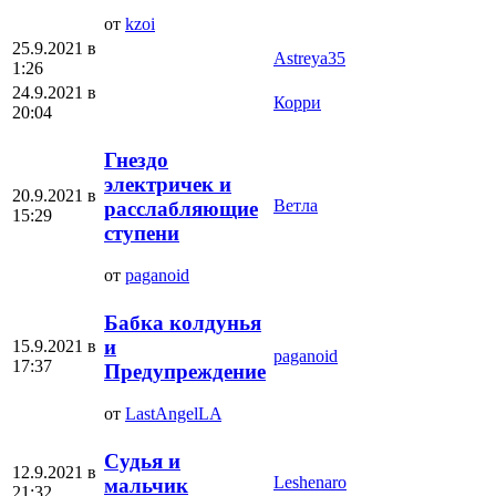
от
kzoi
25.9.2021 в
Аstreya35
1:26
24.9.2021 в
Корри
20:04
Гнездо
электричек и
20.9.2021 в
Ветла
расслабляющие
15:29
ступени
от
paganoid
Бабка колдунья
и
15.9.2021 в
paganoid
17:37
Предупреждение
от
LastAngelLA
Судья и
12.9.2021 в
Leshenaro
мальчик
21:32