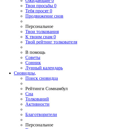
Ожидающие
0
Твои
просьбы
0
Тебя
просят
0
Продвижение снов
Персональное
Твои
толкования
К
твоим
снам
0
Твой
рейтинг толкователя
В помощь
Советы
Сонник
Лунный календарь
Сновидцы,
Поиск сновидца
Рейтинги Сомнамбул
Сна
Толкований
Активности
Благотворители
Персональное