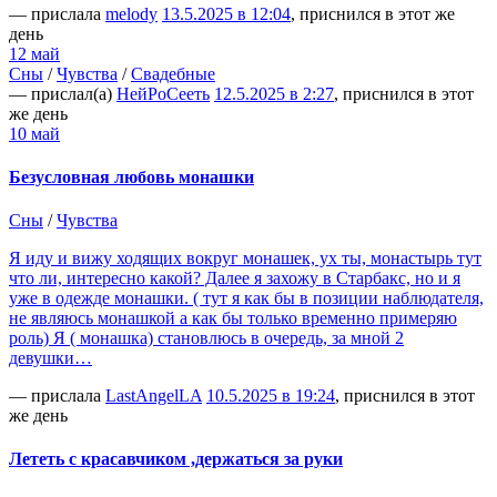
— прислала
melody
13.5.2025 в 12:04
, приснился в этот же
день
12 май
Сны
/
Чувства
/
Свадебные
— прислал(а)
НейРоСееть
12.5.2025 в 2:27
, приснился в этот
же день
10 май
Безусловная любовь монашки
Сны
/
Чувства
Я иду и вижу ходящих вокруг монашек, ух ты, монастырь тут
что ли, интересно какой? Далее я захожу в Старбакс, но и я
уже в одежде монашки. ( тут я как бы в позиции наблюдателя,
не являюсь монашкой а как бы только временно примеряю
роль) Я ( монашка) становлюсь в очередь, за мной 2
девушки…
— прислала
LastAngelLA
10.5.2025 в 19:24
, приснился в этот
же день
Лететь с красавчиком ,держаться за руки