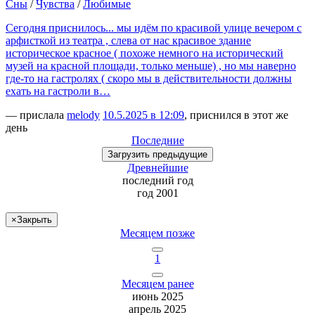
Сны
/
Чувства
/
Любимые
Сегодня приснилось... мы идём по красивой улице вечером с
арфисткой из театра , слева от нас красивое здание
историческое красное ( похоже немного на исторический
музей на красной площади, только меньше) , но мы наверно
где-то на гастролях ( скоро мы в действительности должны
ехать на гастроли в…
— прислала
melody
10.5.2025 в 12:09
, приснился в этот же
день
Последние
Загрузить
предыдущие
Древнейшие
последний
год
год 2001
×
Закрыть
Месяцем позже
1
Месяцем ранее
июнь 2025
апрель 2025