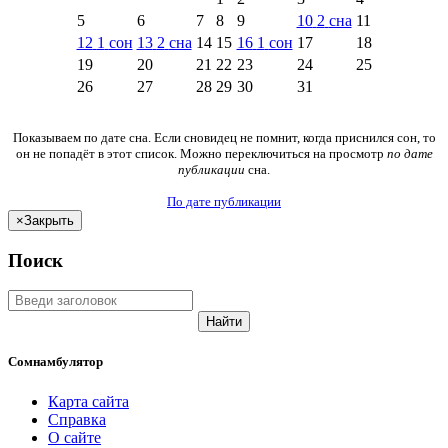
5
6
7
8
9
10
2
сна
11
12
1
сон
13
2
сна
14
15
16
1
сон
17
18
19
20
21
22
23
24
25
26
27
28
29
30
31
Показываем по дате сна. Если сновидец не помнит, когда приснился сон, то
он не попадёт в этот список. Можно переключиться на просмотр
по дате
публикации
сна.
По дате публикации
×
Закрыть
Поиск
Найти
Сомнамбулятор
Карта сайта
Справка
О сайте