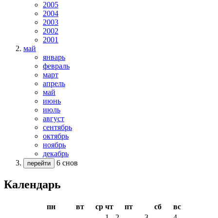
2005
2004
2003
2002
2001
май
январь
февраль
март
апрель
май
июнь
июль
август
сентябрь
октябрь
ноябрь
декабрь
6 снов
перейти
Календарь
пн
вт
ср
чт
пт
сб
вс
1
2
3
4