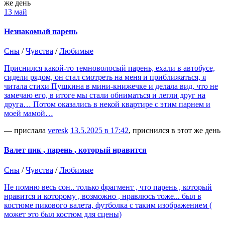
же день
13 май
Незнакомый парень
Сны
/
Чувства
/
Любимые
Приснился какой-то темноволосый парень, ехали в автобусе,
сидели рядом, он стал смотреть на меня и приближаться, я
читала стихи Пушкина в мини-книжечке и делала вид, что не
замечаю его, в итоге мы стали обниматься и легли друг на
друга… Потом оказались в некой квартире с этим парнем и
моей мамой…
— прислала
veresk
13.5.2025 в 17:42
, приснился в этот же день
Валет пик , парень , который нравится
Сны
/
Чувства
/
Любимые
Не помню весь сон.. только фрагмент , что парень , который
нравится и которому , возможно , нравлюсь тоже... был в
костюме пикового валета, футболка с таким изображением (
может это был костюм для сцены)