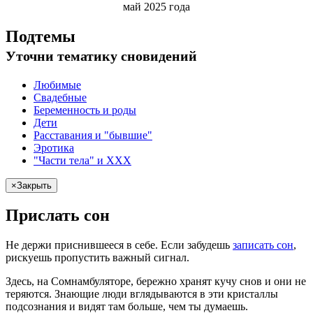
май 2025 года
Подтемы
Уточни
тематику сновидений
Любимые
Свадебные
Беременность и роды
Дети
Расставания и "бывшие"
Эротика
"Части тела" и XXX
×
Закрыть
Прислать сон
Не
держи
приснившееся в себе. Если
забудешь
записать сон
,
рискуешь
пропустить важный сигнал.
Здесь, на Сомнамбуляторе, бережно хранят
кучу снов
и они не
теряются. Знающие люди вглядываются в эти кристаллы
подсознания и видят там больше, чем
ты
думаешь
.