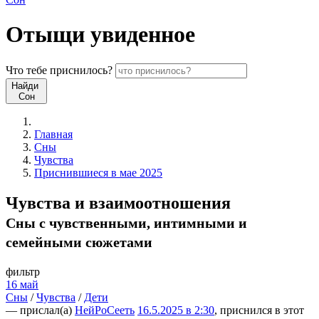
Отыщи
увиденное
Что
тебе
приснилось?
Найди
Сон
Главная
Сны
Чувства
Приснившиеся в мае 2025
Чувства и взаимоотношения
Сны с чувственными, интимными и
семейными сюжетами
фильтр
16 май
Сны
/
Чувства
/
Дети
— прислал(а)
НейРоСееть
16.5.2025 в 2:30
, приснился в этот