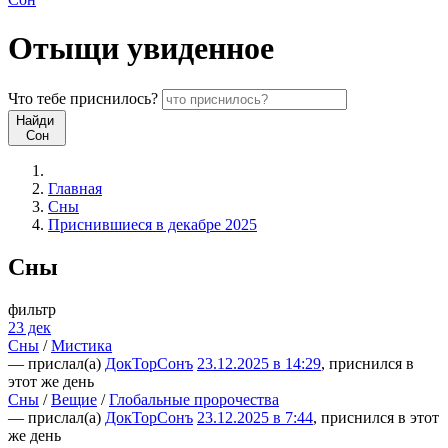
Отыщи
увиденное
Что
тебе
приснилось?
Найди
Сон
Главная
Сны
Приснившиеся в декабре 2025
Сны
фильтр
23 дек
Сны
/
Мистика
— прислал(а)
ДокТорСонъ
23.12.2025 в 14:29
, приснился в
этот же день
Сны
/
Вещие
/
Глобальные пророчества
— прислал(а)
ДокТорСонъ
23.12.2025 в 7:44
, приснился в этот
же день