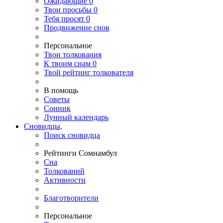
Ожидающие
0
Твои
просьбы
0
Тебя
просят
0
Продвижение снов
Персональное
Твои
толкования
К
твоим
снам
0
Твой
рейтинг толкователя
В помощь
Советы
Сонник
Лунный календарь
Сновидцы,
Поиск сновидца
Рейтинги Сомнамбул
Сна
Толкований
Активности
Благотворители
Персональное