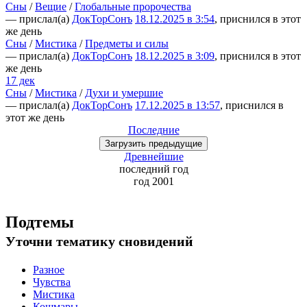
Сны
/
Вещие
/
Глобальные пророчества
— прислал(а)
ДокТорСонъ
18.12.2025 в 3:54
, приснился в этот
же день
Сны
/
Мистика
/
Предметы и силы
— прислал(а)
ДокТорСонъ
18.12.2025 в 3:09
, приснился в этот
же день
17 дек
Сны
/
Мистика
/
Духи и умершие
— прислал(а)
ДокТорСонъ
17.12.2025 в 13:57
, приснился в
этот же день
Последние
Загрузить
предыдущие
Древнейшие
последний
год
год 2001
Подтемы
Уточни
тематику сновидений
Разное
Чувства
Мистика
Кошмары