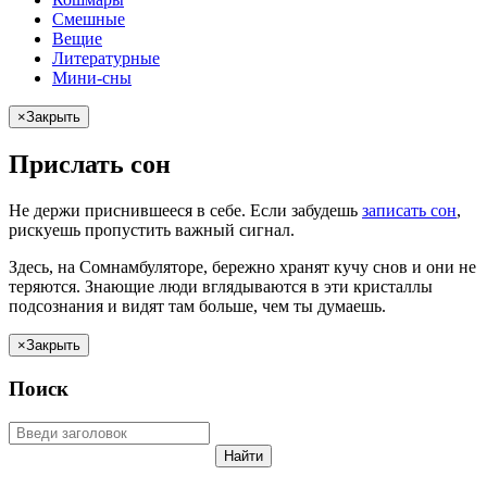
Смешные
Вещие
Литературные
Мини-сны
×
Закрыть
Прислать сон
Не
держи
приснившееся в себе. Если
забудешь
записать сон
,
рискуешь
пропустить важный сигнал.
Здесь, на Сомнамбуляторе, бережно хранят
кучу снов
и они не
теряются. Знающие люди вглядываются в эти кристаллы
подсознания и видят там больше, чем
ты
думаешь
.
×
Закрыть
Поиск
Найти