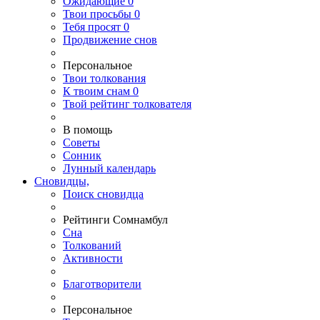
Ожидающие
0
Твои
просьбы
0
Тебя
просят
0
Продвижение снов
Персональное
Твои
толкования
К
твоим
снам
0
Твой
рейтинг толкователя
В помощь
Советы
Сонник
Лунный календарь
Сновидцы,
Поиск сновидца
Рейтинги Сомнамбул
Сна
Толкований
Активности
Благотворители
Персональное