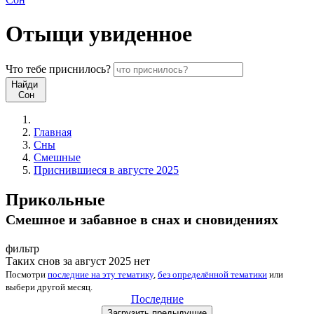
Отыщи
увиденное
Что
тебе
приснилось?
Найди
Сон
Главная
Сны
Смешные
Приснившиеся в августе 2025
Прикольные
Смешное и забавное в снах и сновидениях
фильтр
Таких снов за август 2025 нет
Посмотри
последние на эту тематику
,
без определённой тематики
или
выбери
другой месяц
.
Последние
Загрузить
предыдущие