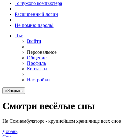
с чужого компьютера
Расширенный логин
Не помню пароль!
Ты
:
Выйти
Персональное
Общение
Профиль
Контакты
Настройки
×
Закрыть
Смотри
весёлые сны
На Сомнамбуляторе - крупнейшем хранилище всех снов
Добавь
Сон