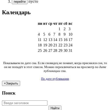
пусто
перейти
Календарь
пн
вт
ср
чт
пт
сб
вс
1
2
3
4
5
6
7
8
9
10
11
12
13
14
15
16
17
18
19
20
21
22
23
24
25
26
27
28
29
30
31
Показываем по дате сна. Если сновидец не помнит, когда приснился сон, то
он не попадёт в этот список. Можно переключиться на просмотр
по дате
публикации
сна.
По дате публикации
×
Закрыть
Поиск
Найти