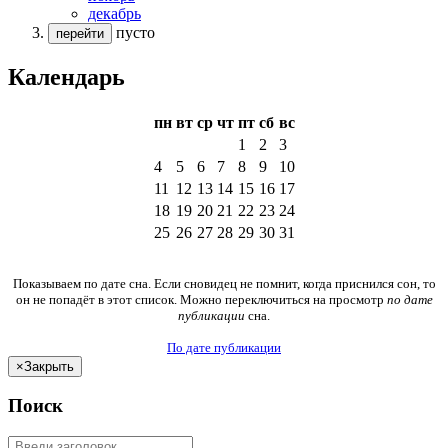
декабрь
пусто
перейти
Календарь
пн
вт
ср
чт
пт
сб
вс
1
2
3
4
5
6
7
8
9
10
11
12
13
14
15
16
17
18
19
20
21
22
23
24
25
26
27
28
29
30
31
Показываем по дате сна. Если сновидец не помнит, когда приснился сон, то
он не попадёт в этот список. Можно переключиться на просмотр
по дате
публикации
сна.
По дате публикации
×
Закрыть
Поиск