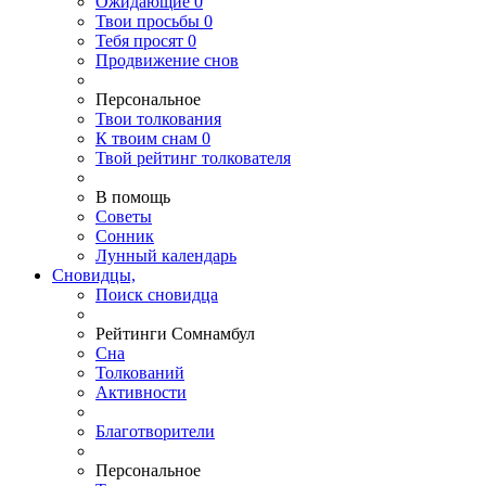
Ожидающие
0
Твои
просьбы
0
Тебя
просят
0
Продвижение снов
Персональное
Твои
толкования
К
твоим
снам
0
Твой
рейтинг толкователя
В помощь
Советы
Сонник
Лунный календарь
Сновидцы,
Поиск сновидца
Рейтинги Сомнамбул
Сна
Толкований
Активности
Благотворители
Персональное