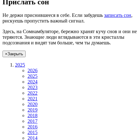
Прислать сон
Не
держи
приснившееся в себе. Если
забудешь
записать сон
,
рискуешь
пропустить важный сигнал.
Здесь, на Сомнамбуляторе, бережно хранят
кучу снов
и они не
теряются. Знающие люди вглядываются в эти кристаллы
подсознания и видят там больше, чем
ты
думаешь
.
×
Закрыть
2025
2026
2025
2024
2023
2022
2021
2020
2019
2018
2017
2016
2015
2014