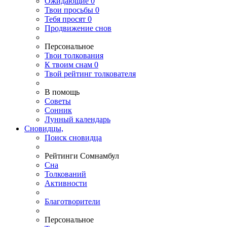
Ожидающие
0
Твои
просьбы
0
Тебя
просят
0
Продвижение снов
Персональное
Твои
толкования
К
твоим
снам
0
Твой
рейтинг толкователя
В помощь
Советы
Сонник
Лунный календарь
Сновидцы,
Поиск сновидца
Рейтинги Сомнамбул
Сна
Толкований
Активности
Благотворители
Персональное