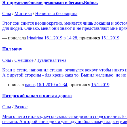
Я с дружелюбными демонами и бесами.Война.
Сны
/
Мистика
/
Нечисть и бесовщина
Этот сон снится неоднократно, меняется лишь локация и обстоя
для людей. Однако, меня они знают и не представляют мне пря
— прислала
Irinairina
16.1.2019 в 14:28
, приснился
15.1.2019
Пил мочу
Сны
/
Смешные
/
Туалетная тема
Кран в стене, наполнил стакан, оглянулся вокруг чтобы никто 
А с другой стороны - бля хрень какя то. Выпил маленько, не не
— прислал
papus
16.1.2019 в 2:34
, приснился
15.1.2019
Питерский канал и чистая дорога
Сны
/
Разное
Много чего снилось, мусор сыпался видимо из подсознания.То 
связано. А второй эпизодик я уже иду по большому гладкому а