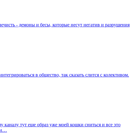
нечисть - демоны и бесы, которые несут негатив и разрушения
нтегрироваться в общество, так сказать слится с колективом.
у каналу тут еще образ уже моей кошки сниться и все это
шки…