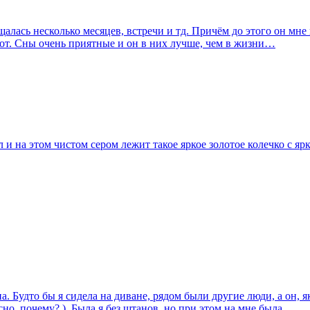
алась несколько месяцев, встречи и тд. Причём до этого он мне 
рот. Сны очень приятные и он в них лучше, чем в жизни…
ол и на этом чистом сером лежит такое яркое золотое колечко с 
Будто бы я сидела на диване, рядом были другие люди, а он, яко
сно, почему? ). Была я без штанов, но при этом на мне была…