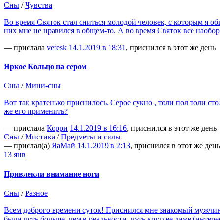
Сны
/
Чувства
Во время Святок стал сниться молодой человек, с которым я общ
них мне не нравился в общем-то. А во время Святок все наобо
— прислала
veresk
14.1.2019 в 18:31
, приснился в этот же день
Яркое Кольцо на сером
Сны
/
Мини-сны
Вот так кратенько приснилось. Серое сукно , толи пол толи ст
же его применить?
— прислала
Корри
14.1.2019 в 16:16
, приснился в этот же день
Сны
/
Мистика
/
Предметы и силы
— прислал(а)
ЯаМай
14.1.2019 в 2:13
, приснился в этот же день
13 янв
Привлекли внимание ноги
Сны
/
Разное
Всем доброго времени суток! Приснился мне знакомый мужчина. 
были чуть больше, чем в реальности, чуть круглее даже (интере