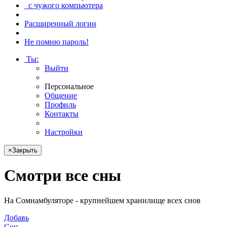
с чужого компьютера
Расширенный логин
Не помню пароль!
Ты
:
Выйти
Персональное
Общение
Профиль
Контакты
Настройки
×
Закрыть
Смотри
все сны
На Сомнамбуляторе - крупнейшем хранилище всех снов
Добавь
Сон