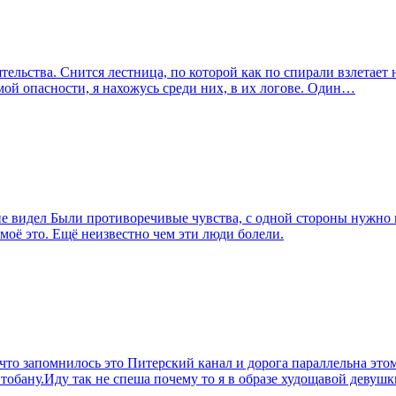
тельства. Снится лестница, по которой как по спирали взлетает 
мой опасности, я нахожусь среди них, в их логове. Один…
не видел Были противоречивые чувства, с одной стороны нужно и
 моё это. Ещё неизвестно чем эти люди болели.
что запомнилось это Питерский канал и дорога параллельна этом
втобану.Иду так не спеша почему то я в образе худощавой деву