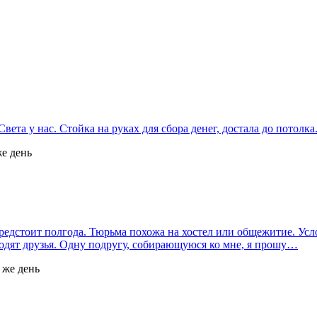
Света у нас. Стойка на руках для сбора денег, достала до потолка
же день
 предстоит полгода. Тюрьма похожа на хостел или общежитие. Ус
ходят друзья. Одну подругу, собирающуюся ко мне, я прошу…
 же день