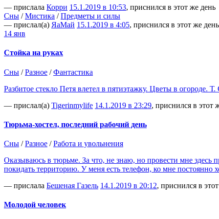
— прислала
Корри
15.1.2019 в 10:53
, приснился в этот же день
Сны
/
Мистика
/
Предметы и силы
— прислал(а)
ЯаМай
15.1.2019 в 4:05
, приснился в этот же день
14 янв
Стойка на руках
Сны
/
Разное
/
Фантастика
Разбитое стекло Петя влетел в пятиэтажку. Цветы в огороде. Т. 
— прислал(а)
Tigerinmylife
14.1.2019 в 23:29
, приснился в этот 
Тюрьма-хостел, последний рабочий день
Сны
/
Разное
/
Работа и увольнения
Оказываюсь в тюрьме. За что, не знаю, но провести мне здесь
покидать территорию. У меня есть телефон, ко мне постоянно 
— прислала
Бешеная Газель
14.1.2019 в 20:12
, приснился в этот
Молодой человек