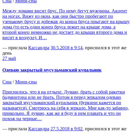
Сны
/
Мини-сны
Между домами висит брус. По нему бегут мужчины. Акцент
на ногах. Вижу из окна, как они быстро пробегают по
узенькому брусу и добежав до конца бруса прыгают на крышу
дома (то есть один конец бруса лежит на крыше дома, а
второй конец немножко не достает до крыши второго дома и
висит в воздухе). И…
— прислала
Кассандра
30.5.2018 в 9:14
, приснился в этот же
день
27 май
Одеваю закрытый мусульманский купальник
Сны
/
Мини-сны
Приснилось, что я на отдыхе. Думаю, брать с собой ракетки
бадминтона или не брать. Потом я перед зеркалом одеваю
закрытый мусульманский купальник (буркини кажется он
называется). Смотрюсь на себя в зеркало. Мне как-то забавно,
прикольно. Я думаю, как же я буду в нем плавать и что он
похож на черные…
— прислала
Кассандра
27.5.2018 в 9:02
, приснился в этот же