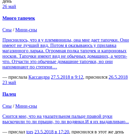
день
26 май
Много тапочек
Сны
/
Мини-сны
Приснилось, что я у племянницы, она мне дает тапочки. Они
имеют не лучший вид. Потом я оказываюсь у прилавка
магазинного ларька. Огромная полка тапочек и капроновых
носков. Тапочки имеют вид не обычных домашних, а черти-
что. Отчасти это обычные домашние тапочки, но они
напоминают по степени…
— прислала
Кассандра
27.5.2018 в 9:12
, приснился
26.5.2018
23 май
Палец
Сны
/
Мини-сны
Снится мне, что на указательном пальце правой руки
выскочили то ли прыщи, то ли водянки.И я их выдавливаю...
— прислал
tors
23.5.2018 в 17:20
, приснился в этот же день