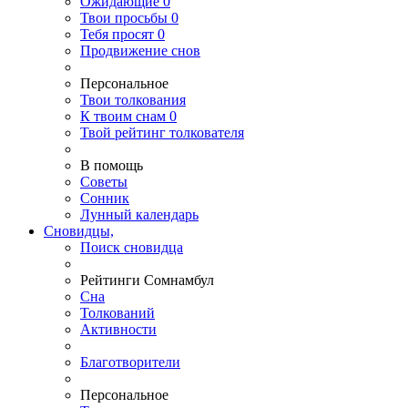
Ожидающие
0
Твои
просьбы
0
Тебя
просят
0
Продвижение снов
Персональное
Твои
толкования
К
твоим
снам
0
Твой
рейтинг толкователя
В помощь
Советы
Сонник
Лунный календарь
Сновидцы,
Поиск сновидца
Рейтинги Сомнамбул
Сна
Толкований
Активности
Благотворители
Персональное