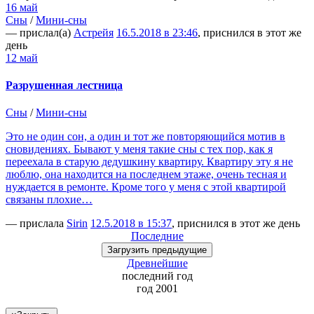
16 май
Сны
/
Мини-сны
— прислал(а)
Астрейя
16.5.2018 в 23:46
, приснился в этот же
день
12 май
Разрушенная лестница
Сны
/
Мини-сны
Это не один сон, а один и тот же повторяющийся мотив в
сновидениях. Бывают у меня такие сны с тех пор, как я
переехала в старую дедушкину квартиру. Квартиру эту я не
люблю, она находится на последнем этаже, очень тесная и
нуждается в ремонте. Кроме того у меня с этой квартирой
связаны плохие…
— прислала
Sirin
12.5.2018 в 15:37
, приснился в этот же день
Последние
Загрузить
предыдущие
Древнейшие
последний
год
год 2001