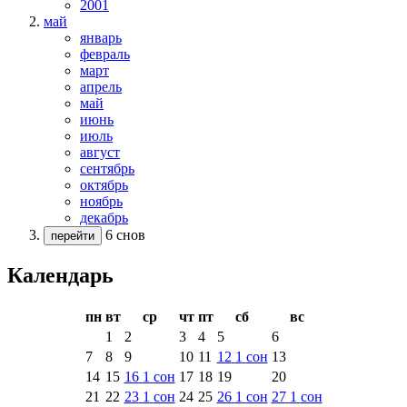
2001
май
январь
февраль
март
апрель
май
июнь
июль
август
сентябрь
октябрь
ноябрь
декабрь
6 снов
перейти
Календарь
пн
вт
ср
чт
пт
сб
вс
1
2
3
4
5
6
7
8
9
10
11
12
1
сон
13
14
15
16
1
сон
17
18
19
20
21
22
23
1
сон
24
25
26
1
сон
27
1
сон