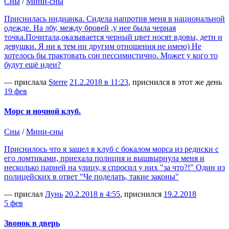
Сны
/
Мини-сны
Приснилась индианка. Сидела напротив меня в национальной
одежде. На лбу, между бровей ,у нее была черная
точка.Почитала,оказывается черный цвет носят вдовы, дети и
девушки. Я ни к тем ни другим отношения не имею) Не
хотелось бы трактовать сон пессимистично. Может у кого то
будут ещё идеи?
— прислала
Sterre
21.2.2018 в 11:23
, приснился в этот же день
19 фев
Морс и ночной клуб.
Сны
/
Мини-сны
Приснилось что я зашел в клуб с бокалом морса из редиски с
его ломтиками, приехала полиция и вышвырнула меня и
несколько парней на улицу, я спросил у них "за что?!" Один из
полицейских в ответ "Че поделать, такие законы"
— прислал
Лунь
20.2.2018 в 4:55
, приснился
19.2.2018
5 фев
Звонок в дверь