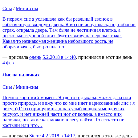
Сны
/
Мини-сны
В первом сне я услышала как бы реальный звонок в
собственную входную дверь. Я во сне испугалась, но, поборов
страх, открыла дверь. Там была не лестничная клетка, а
несколько ступеней вниз, будто я живу на первом этаже.
Какая-то незнакомая женщина небольшого роста, не
оборачиваясь, быстро шла по…
— прислала
олень
5.2.2018 в 14:40
, приснился в этот же день
4 фев
Лис на палочках
Сны
/
Мини-сны
Помню короткий момент. Я где то отдыхала, может дача или
просто природа, и вижу что ко мне идет нарисованный лис ( я
рисую) Глаза прищурины ,как в улыбающихся мордочках
рисуют, и нет нижней части ног от колена, а вместо них
палочки, но такие как можно в лесу найти. То есть это не
костыли или что…
— прислала
Sterre
4.2.2018 в 14:17
, приснился в этот же день