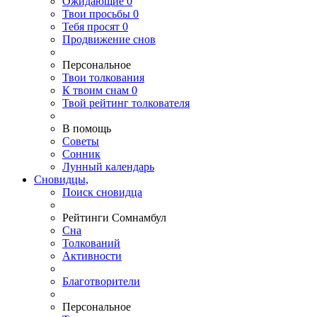
Ожидающие
0
Твои
просьбы
0
Тебя
просят
0
Продвижение снов
Персональное
Твои
толкования
К
твоим
снам
0
Твой
рейтинг толкователя
В помощь
Советы
Сонник
Лунный календарь
Сновидцы,
Поиск сновидца
Рейтинги Сомнамбул
Сна
Толкований
Активности
Благотворители
Персональное