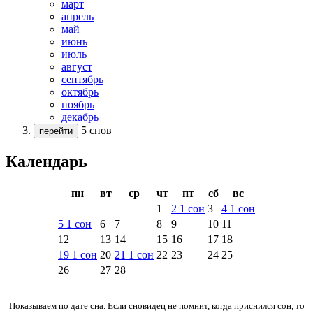
март
апрель
май
июнь
июль
август
сентябрь
октябрь
ноябрь
декабрь
5 снов
перейти
Календарь
пн
вт
ср
чт
пт
сб
вс
1
2
1
сон
3
4
1
сон
5
1
сон
6
7
8
9
10
11
12
13
14
15
16
17
18
19
1
сон
20
21
1
сон
22
23
24
25
26
27
28
Показываем по дате сна. Если сновидец не помнит, когда приснился сон, то