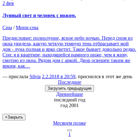
2 фев
Лунный свет и человек с ножом.
Сны
/
Мини-сны
Предисловие: полнолуние, ясное небо ночью. Перед сном из
окна увидела, какую четкую темную тень отбрасывает мой
дом - луна полная и ярко светит. Такое бывает довольно редко.
Сон: я в квартире, находящейся намного ниже, чем я живу,
смотрю из окна. Рядом дом с аркой. Двор освещен таким же
ярким, как…
— прислала
Silvia
2.2.2018 в 20:59
, приснился в этот же день
Последние
Загрузить
предыдущие
Древнейшие
последний
год
год 2001
×
Закрыть
Месяцем позже
1