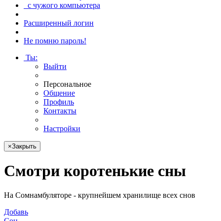
с чужого компьютера
Расширенный логин
Не помню пароль!
Ты
:
Выйти
Персональное
Общение
Профиль
Контакты
Настройки
×
Закрыть
Смотри
коротенькие сны
На Сомнамбуляторе - крупнейшем хранилище всех снов
Добавь
Сон