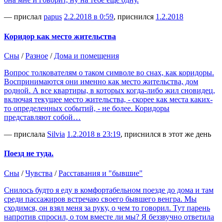
— прислал
papus
2.2.2018 в 0:59
, приснился
1.2.2018
Коридор как место жительства
Сны
/
Разное
/
Дома и помещения
Вопрос толкователям о таком символе во снах, как коридоры.
Воспринимаются они именно как место жительства, дом
родной. А все квартиры, в которых когда-либо жил сновидец,
включая текущее место жительства, - скорее как места каких-
то определенных событий, - не более. Коридоры
представляют собой…
— прислала
Silvia
1.2.2018 в 23:19
, приснился в этот же день
Поезд не туда.
Сны
/
Чувства
/
Расставания и "бывшие"
Снилось будто я еду в комфортабельном поезде до дома и там
среди пассажиров встречаю своего бывшего венгра. Мы
сходимся, он взял меня за руку, о чем то говорил. Тут парень
напротив спросил, о том вместе ли мы? Я беззвучно ответила