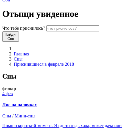
Отыщи
увиденное
Что
тебе
приснилось?
Найди
Сон
Главная
Сны
Приснившиеся в феврале 2018
Сны
фильтр
4 фев
Лис на палочках
Сны
/
Мини-сны
Помню короткий момент. Я где то отдыхала, может дача или