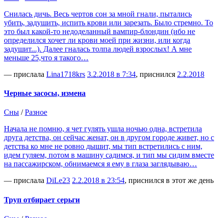
Снилась дичь. Весь чертов сон за мной гнали, пытались
убить, задушить, испить крови или зарезать. Было стремно. То
это был какой-то недоделанный вампир-блондин (ибо не
определился хочет ли крови моей при жизни, или когда
задушит...). Далее гналась толпа людей взрослых! А мне
меньше 25,что я такого…
— прислала
Lina1718krs
3.2.2018 в 7:34
, приснился
2.2.2018
Черные засосы, измена
Сны
/
Разное
Начала не помню, я чет гулять ушла ночью одна, встретила
друга детства, он сейчас женат, он в другом городе живет, но с
детства ко мне не ровно дышит, мы тип встретились с ним,
идем гуляем, потом в машину садимся, и тип мы сидим вместе
на пассажирском, обнимаемся я ему в глаза заглядываю…
— прислала
DiLe23
2.2.2018 в 23:54
, приснился в этот же день
Труп отбирает серьги