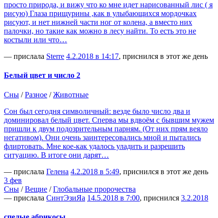
просто природа, и вижу что ко мне идет нарисованный лис ( я
рисую) Глаза прищурины ,как в улыбающихся мордочках
рисуют, и нет нижней части ног от колена, а вместо них
палочки, но такие как можно в лесу найти. То есть это не
костыли или что…
— прислала
Sterre
4.2.2018 в 14:17
, приснился в этот же день
Белый цвет и число 2
Сны
/
Разное
/
Животные
Сон был сегодня символичный: везде было число два и
доминировал белый цвет. Сперва мы вдвоём с бывшим мужем
пришли к двум подозрительным парням. (От них прям веяло
негативом). Они очень заинтересовались мной и пытались
флиртовать. Мне кое-как удалось уладить и разрешить
ситуацию. В итоге они дарят…
— прислала
Гелена
4.2.2018 в 5:49
, приснился в этот же день
3 фев
Сны
/
Вещие
/
Глобальные пророчества
— прислала
СинтЭзиЯа
14.5.2018 в 7:00
, приснился
3.2.2018
спелые абрикосы