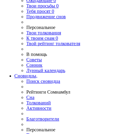
Ожидающие
0
Твои
просьбы
0
Тебя
просят
0
Продвижение снов
Персональное
Твои
толкования
К
твоим
снам
0
Твой
рейтинг толкователя
В помощь
Советы
Сонник
Лунный календарь
Сновидцы,
Поиск сновидца
Рейтинги Сомнамбул
Сна
Толкований
Активности
Благотворители
Персональное