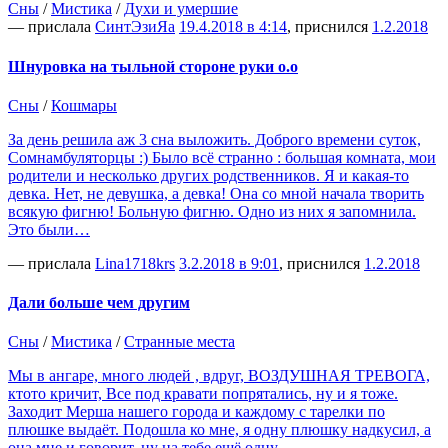
Сны
/
Мистика
/
Духи и умершие
— прислала
СинтЭзиЯа
19.4.2018 в 4:14
, приснился
1.2.2018
Шнуровка на тыльной стороне руки о.о
Сны
/
Кошмары
За день решила аж 3 сна выложить. Доброго времени суток,
Сомнамбуляторцы :) Было всё странно : большая комната, мои
родители и несколько других родственников. Я и какая-то
девка. Нет, не девушка, а девка! Она со мной начала творить
всякую фигню! Больную фигню. Одно из них я запомнила.
Это были…
— прислала
Lina1718krs
3.2.2018 в 9:01
, приснился
1.2.2018
Дали больше чем другим
Сны
/
Мистика
/
Странные места
Мы в ангаре, много людей , вдруг, ВОЗДУШНАЯ ТРЕВОГА,
ктото кричит, Все под кравати попрятались, ну и я тоже.
Заходит Мерша нашего города и каждому с тарелки по
плюшке выдаёт. Подошла ко мне, я одну плюшку надкусил, а
она мне и говорит, ну на тебе ещё одну.