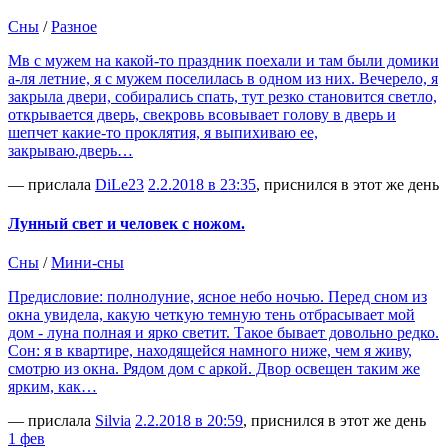
Сны
/
Разное
Мв с мужем на какой-то праздник поехали и там были домики
а-ля летние, я с мужем поселилась в одном из них. Вечерело, я
закрыла двери, собирались спать, тут резко становится светло,
открывается дверь, свекровь всовывает голову в дверь и
шепчет какие-то проклятия, я выпихиваю ее,
закрываю.дверь…
— прислала
DiLe23
2.2.2018 в 23:35
, приснился в этот же день
Лунный свет и человек с ножом.
Сны
/
Мини-сны
Предисловие: полнолуние, ясное небо ночью. Перед сном из
окна увидела, какую четкую темную тень отбрасывает мой
дом - луна полная и ярко светит. Такое бывает довольно редко.
Сон: я в квартире, находящейся намного ниже, чем я живу,
смотрю из окна. Рядом дом с аркой. Двор освещен таким же
ярким, как…
— прислала
Silvia
2.2.2018 в 20:59
, приснился в этот же день
1 фев