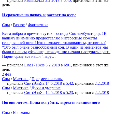
— прислала
Paulina5453
3.2.2018 в 6:40
, приснился в этот же
день
И сражение на ножах, и рассвет на озере
Сны
/
Разное
/
Фантастика
Всем доброго времени суток, господа Сомнамбуляторцы! К
вашему вниманию предоставляю интересные сюжеты
сегодняшней ночи! Кто поможет с толкованием, отзовись :)
*Это был очень разнообразный сон. В один из моментов мы
были в нашем убежище, неожиданно начали наступать враги.
Парни сразу все наши "пару…
— прислала
Lina1718krs
3.2.2018 в 6:01
, приснился в этот же
день
2 фев
Сны
/
Мистика
/
Предметы и силы
— прислала
СинтЭзиЯа
14.5.2018 в 5:42
, приснился
2.2.2018
Сны
/
Мистика
/
Духи и умершие
— прислала
СинтЭзиЯа
14.5.2018 в 5:23
, приснился
2.2.2018
Погоня летом. Попытка убить, зарезать невиновного
Сны
/
Кошмары