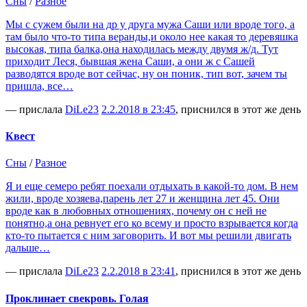
Сны
/
Разное
Мы с сужем были на др у друга мужа Саши или вроде того, а
там было что-то типа веранды,и около нее какая то деревяшка
высокая, типа балка,она находилась между двумя ж/д. Тут
приходит Леся, бывшая жена Саши, а они ж с Сашей
разводятся вроде вот сейчас, ну он поник, тип вот, зачем ты
пришла, все…
— прислала
DiLe23
2.2.2018 в 23:45
, приснился в этот же день
Квест
Сны
/
Разное
Я и еще семеро ребят поехали отдыхать в какой-то дом. В нем
жили, вроде хозяева,парень лет 27 и женщина лет 45. Они
вроде как в любовных отношениях, почему он с ней не
понятно,а она ревнует его ко всему и просто взрывается когда
кто-то пытается с ним заговорить. И вот мы решили двигать
дальше…
— прислала
DiLe23
2.2.2018 в 23:41
, приснился в этот же день
Проклинает свекровь. Голая