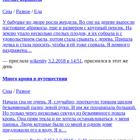
Сны
/
Разное
/
Еда
У бабушке во дворе росла жердела. Во сне на дереве выросли
настоящие абрикосы, еще и размером с крупный персик. На
землю упало несколько спелых плодов, я их собрала и с
удовольствием съела, потом стала срывать с дерева. Пришла
дочка и стала просить, чтобы я ей тоже сорвала. Я немного
раздражена…
— прислала
wikentiy
3.2.2018 в 14:51
, приснился в этот же
день
Много крови в путешествии
Сны
/
Разное
Начала сна не очень. Я, случайно, проткнуло тонким шилом
безымянный палец левой руки. И им же поцарапала большой.
Но только через несколько секунд из безымянного пошла
кровь. Она прям текла и не хотела останавливаться, у меня
паника. Люди которые были со мной в одном доме
предложили его в воду. Я и…