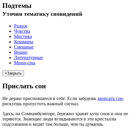
Подтемы
Уточни
тематику сновидений
Разное
Чувства
Мистика
Кошмары
Смешные
Вещие
Литературные
Мини-сны
×
Закрыть
Прислать сон
Не
держи
приснившееся в себе. Если
забудешь
записать сон
,
рискуешь
пропустить важный сигнал.
Здесь, на Сомнамбуляторе, бережно хранят
кучу снов
и они не
теряются. Знающие люди вглядываются в эти кристаллы
подсознания и видят там больше, чем
ты
думаешь
.