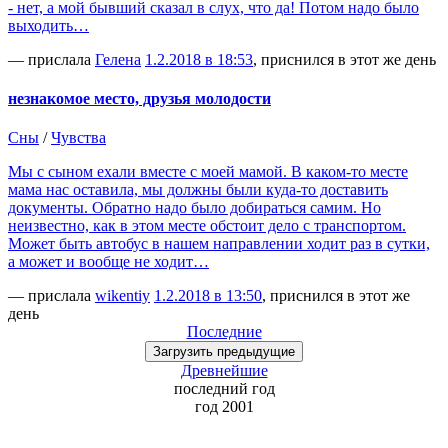
- нет, а мой бывший сказал в слух, что да! Потом надо было
выходить…
— прислала
Гелена
1.2.2018 в 18:53
, приснился в этот же день
незнакомое место, друзья молодости
Сны
/
Чувства
Мы с сыном ехали вместе с моей мамой. В каком-то месте
мама нас оставила, мы должны были куда-то доставить
документы. Обратно надо было добираться самим. Но
неизвестно, как в этом месте обстоит дело с транспортом.
Может быть автобус в нашем направлении ходит раз в сутки,
а может и вообще не ходит…
— прислала
wikentiy
1.2.2018 в 13:50
, приснился в этот же
день
Последние
Загрузить
предыдущие
Древнейшие
последний
год
год 2001