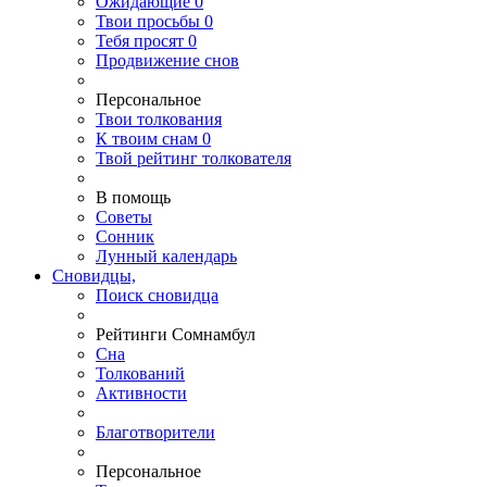
Ожидающие
0
Твои
просьбы
0
Тебя
просят
0
Продвижение снов
Персональное
Твои
толкования
К
твоим
снам
0
Твой
рейтинг толкователя
В помощь
Советы
Сонник
Лунный календарь
Сновидцы,
Поиск сновидца
Рейтинги Сомнамбул
Сна
Толкований
Активности
Благотворители
Персональное