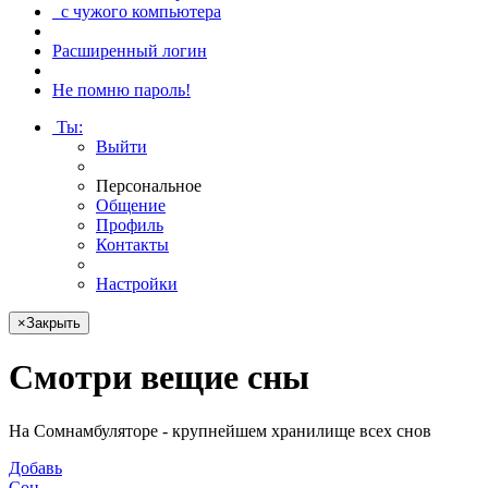
с чужого компьютера
Расширенный логин
Не помню пароль!
Ты
:
Выйти
Персональное
Общение
Профиль
Контакты
Настройки
×
Закрыть
Смотри
вещие сны
На Сомнамбуляторе - крупнейшем хранилище всех снов
Добавь
Сон