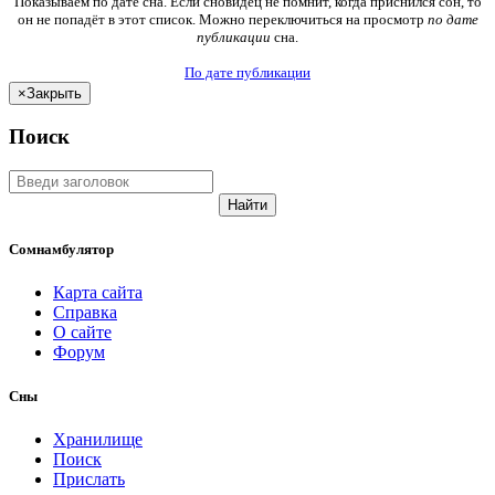
Показываем по дате сна. Если сновидец не помнит, когда приснился сон, то
он не попадёт в этот список. Можно переключиться на просмотр
по дате
публикации
сна.
По дате публикации
×
Закрыть
Поиск
Найти
Сомнамбулятор
Карта сайта
Справка
О сайте
Форум
Сны
Хранилище
Поиск
Прислать