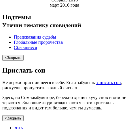
март 2016 года
Подтемы
Уточни
тематику сновидений
Предсказания судьбы
Глобальные пророчества
Сбывшиеся
×
Закрыть
Прислать сон
Не
держи
приснившееся в себе. Если
забудешь
записать сон
,
рискуешь
пропустить важный сигнал.
Здесь, на Сомнамбуляторе, бережно хранят
кучу снов
и они не
теряются. Знающие люди вглядываются в эти кристаллы
подсознания и видят там больше, чем
ты
думаешь
.
×
Закрыть
2016