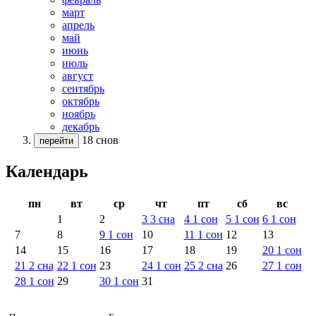
март
апрель
май
июнь
июль
август
сентябрь
октябрь
ноябрь
декабрь
18 снов
перейти
Календарь
пн
вт
ср
чт
пт
сб
вс
1
2
3
3
сна
4
1
сон
5
1
сон
6
1
сон
7
8
9
1
сон
10
11
1
сон
12
13
14
15
16
17
18
19
20
1
сон
21
2
сна
22
1
сон
23
24
1
сон
25
2
сна
26
27
1
сон
28
1
сон
29
30
1
сон
31