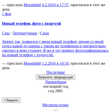
— прислала
Moonlightl
4.2.2016 в 17:57
, приснился в этот же
день
1 фев
Новый телефон, фото с подругой
Сны
/
Литературные
/
Свои
Значит так, появился у меня новый телефон, рядом со мной
сидел какой-то парень с таким же телефоном и презрительно
смотрел в мою сторону. Я же в тот момент фотографировалась
на новый телефон с подругой.
— прислала
Moonlightl
1.2.2016 в 16:10
, приснился в этот же
день
Последние
Загрузить
предыдущие
Древнейшие
последний
год
год 2001
×
Закрыть
Месяцем позже