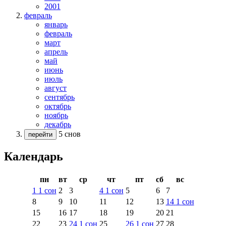
2001
февраль
январь
февраль
март
апрель
май
июнь
июль
август
сентябрь
октябрь
ноябрь
декабрь
5 снов
перейти
Календарь
пн
вт
ср
чт
пт
сб
вс
1
1
сон
2
3
4
1
сон
5
6
7
8
9
10
11
12
13
14
1
сон
15
16
17
18
19
20
21
22
23
24
1
сон
25
26
1
сон
27
28