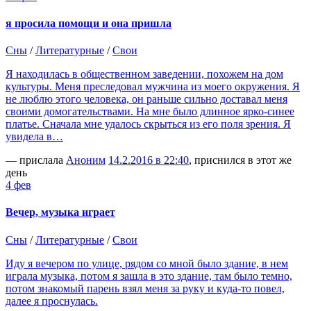
я просила помощи и она пришла
Сны
/
Литературные
/
Свои
Я находилась в общественном заведении, похожем на дом
культуры. Меня преследовал мужчина из моего окружения. Я
не люблю этого человека, он раньше сильно доставал меня
своими домогательствами. На мне было длинное ярко-синее
платье. Сначала мне удалось скрыться из его поля зрения. Я
увидела в…
— прислала
Аноним
14.2.2016 в 22:40
, приснился в этот же
день
4 фев
Вечер, музыка играет
Сны
/
Литературные
/
Свои
Иду я вечером по улице, рядом со мной было здание, в нем
играла музыка, потом я зашла в это здание, там было темно,
потом знакомый парень взял меня за руку и куда-то повел,
далее я проснулась.