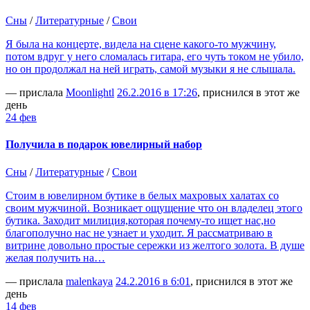
Сны
/
Литературные
/
Свои
Я была на концерте, видела на сцене какого-то мужчину,
потом вдруг у него сломалась гитара, его чуть током не убило,
но он продолжал на ней играть, самой музыки я не слышала.
— прислала
Moonlightl
26.2.2016 в 17:26
, приснился в этот же
день
24 фев
Получила в подарок ювелирный набор
Сны
/
Литературные
/
Свои
Стоим в ювелирном бутике в белых махровых халатах со
своим мужчиной. Возникает ощущение что он владелец этого
бутика. Заходит милиция,которая почему-то ищет нас,но
благополучно нас не узнает и уходит. Я рассматриваю в
витрине довольно простые сережки из желтого золота. В душе
желая получить на…
— прислала
malenkaya
24.2.2016 в 6:01
, приснился в этот же
день
14 фев