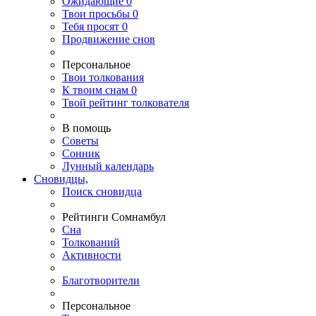
Ожидающие
0
Твои
просьбы
0
Тебя
просят
0
Продвижение снов
Персональное
Твои
толкования
К
твоим
снам
0
Твой
рейтинг толкователя
В помощь
Советы
Сонник
Лунный календарь
Сновидцы,
Поиск сновидца
Рейтинги Сомнамбул
Сна
Толкований
Активности
Благотворители
Персональное