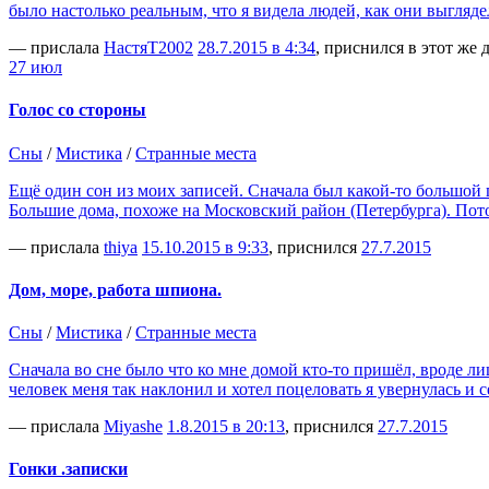
было настолько реальным, что я видела людей, как они выгляде
— прислала
НастяТ2002
28.7.2015 в 4:34
, приснился в этот же 
27 июл
Голос со стороны
Сны
/
Мистика
/
Странные места
Ещё один сон из моих записей. Сначала был какой-то большой п
Большие дома, похоже на Московский район (Петербурга). Пот
— прислала
thiya
15.10.2015 в 9:33
, приснился
27.7.2015
Дом, море, работа шпиона.
Сны
/
Мистика
/
Странные места
Сначала во сне было что ко мне домой кто-то пришёл, вроде лиц
человек меня так наклонил и хотел поцеловать я увернулась и 
— прислала
Miyashe
1.8.2015 в 20:13
, приснился
27.7.2015
Гонки .записки