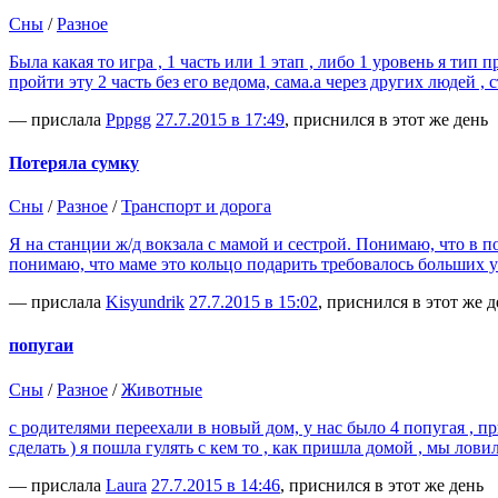
Сны
/
Разное
Была какая то игра , 1 часть или 1 этап , либо 1 уровень я тип
пройти эту 2 часть без его ведома, сама.а через других людей ,
— прислала
Рррgg
27.7.2015 в 17:49
, приснился в этот же день
Потеряла сумку
Сны
/
Разное
/
Транспорт и дорога
Я на станции ж/д вокзала с мамой и сестрой. Понимаю, что в по
понимаю, что маме это кольцо подарить требовалось больших 
— прислала
Kisyundrik
27.7.2015 в 15:02
, приснился в этот же д
попугаи
Сны
/
Разное
/
Животные
с родителями переехали в новый дом, у нас было 4 попугая , пр
сделать ) я пошла гулять с кем то , как пришла домой , мы лови
— прислала
Laura
27.7.2015 в 14:46
, приснился в этот же день