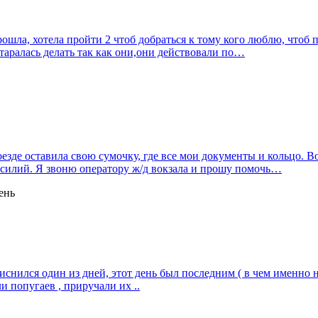
 прошла, хотела пройти 2 чтоб добраться к тому кого люблю, чтоб 
 старалась делать так как они,они действовали по…
езде оставила свою сумочку, где все мои документы и кольцо. Во
усилий. Я звоню оператору ж/д вокзала и прошу помочь…
ень
иснился один из дней, этот день был последним ( в чем именно н
ли попугаев , приручали их ..