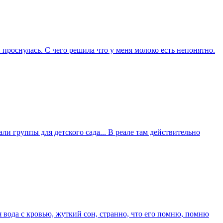
 проснулась. С чего решила что у меня молоко есть непонятно.
али группы для детского сада... В реале там действительно
я вода с кровью, жуткий сон, странно, что его помню, помню