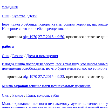
младенец
Сны
/
Чувства
/
Дети
Беру чужого ребёнка, говоря, хватит соками кормить, настояще
Наверное я что то в себе переоцениваю.
— прислала
olga1970
27.7.2015 в 9:50
, приснился в этот же ден
работа
Сны
/
Разное
/
Дома и помещения
Иногда сница последняя работа, все я там ищу, что якобы забыл
помещения освобождены, но что будет неизвестно, но точно не 
— прислала
olga1970
27.7.2015 в 9:33
, приснился в этот же ден
Мыла окровавленные ноги незнакомому мужчине.
Сны
/
Разное
/
Глаза, волосы, зубы
Мыла окровавленные ноги незнакомому мужчине, точнее ног уже 
лицо мужчины, я его где то видела, но это не мой близкий чело