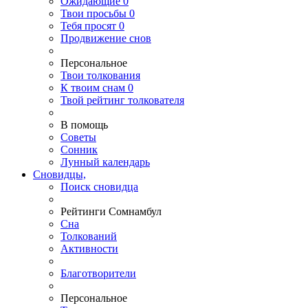
Ожидающие
0
Твои
просьбы
0
Тебя
просят
0
Продвижение снов
Персональное
Твои
толкования
К
твоим
снам
0
Твой
рейтинг толкователя
В помощь
Советы
Сонник
Лунный календарь
Сновидцы,
Поиск сновидца
Рейтинги Сомнамбул
Сна
Толкований
Активности
Благотворители
Персональное