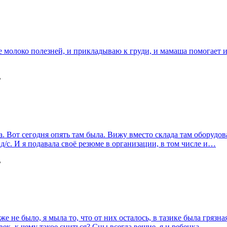
е молоко полезней, и прикладываю к груди, и мамаша помогает и
ь
а. Вот сегодня опять там была. Вижу вместо склада там оборудов
д/с. И я подавала своё резюме в организации, в том числе и…
ь
не было, я мыла то, что от них осталось, в тазике была грязна
век, к чему такое сниться? Сны всегда вещие, я и ребенка…