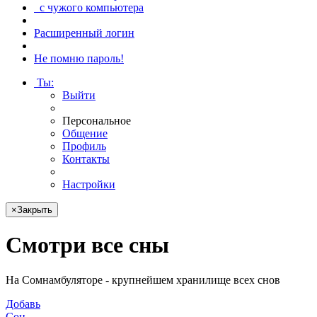
с чужого компьютера
Расширенный логин
Не помню пароль!
Ты
:
Выйти
Персональное
Общение
Профиль
Контакты
Настройки
×
Закрыть
Смотри
все сны
На Сомнамбуляторе - крупнейшем хранилище всех снов
Добавь
Сон