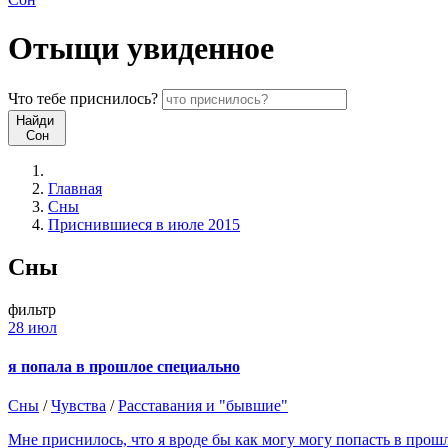
Отыщи
увиденное
Что
тебе
приснилось?
Найди
Сон
Главная
Сны
Приснившиеся в июле 2015
Сны
фильтр
28 июл
я попала в прошлое специально
Сны
/
Чувства
/
Расставания и "бывшие"
Мне приснилось, что я вроде бы как могу могу попасть в прошло