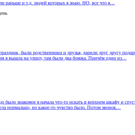
ли раньше и т.д. людей которых я знаю. НО, все что я…
день
раздник, были родственники и друзья, дарили друг другу подарк
ом я вышла на улицу, там были два бомжа. Причём один из…
о было знакомое я начала что-то искать в верхнем шкафу и спуст
села нормально, но какое-то чувство было. Потом звонок…