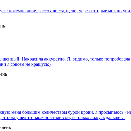
 уже потемневшие, рассохшиеся, щели, через которые можно уви
ень
енный. Накрасила аккуратно. Я, видимо, только попробовала их 
зни я совсем не крашусь:)
день
ежную меня большим количеством бурой крови, я просыпаюсь - не
н", чтобы ушел тот мрачноватый сон, и только ложусь дальше…
е день