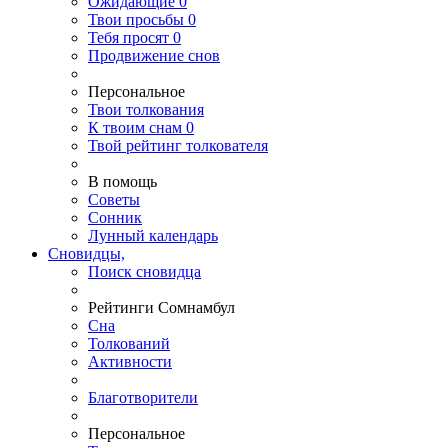
Ожидающие
0
Твои
просьбы
0
Тебя
просят
0
Продвижение снов
Персональное
Твои
толкования
К
твоим
снам
0
Твой
рейтинг толкователя
В помощь
Советы
Сонник
Лунный календарь
Сновидцы,
Поиск сновидца
Рейтинги Сомнамбул
Сна
Толкований
Активности
Благотворители
Персональное