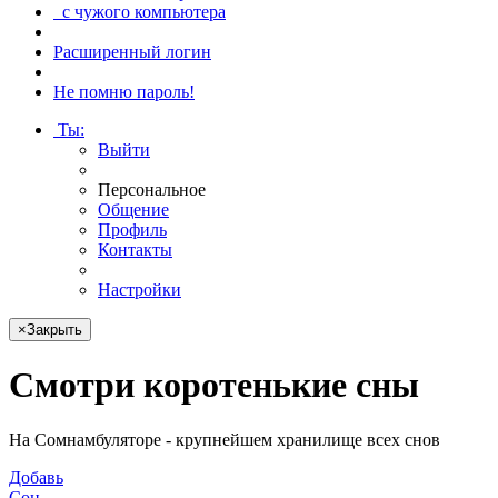
с чужого компьютера
Расширенный логин
Не помню пароль!
Ты
:
Выйти
Персональное
Общение
Профиль
Контакты
Настройки
×
Закрыть
Смотри
коротенькие сны
На Сомнамбуляторе - крупнейшем хранилище всех снов
Добавь
Сон