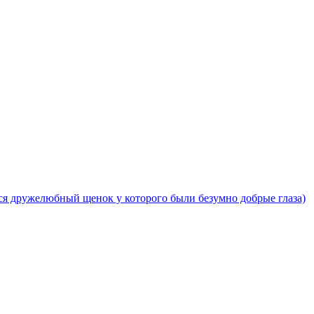
ился дружелюбный щенок у которого были безумно добрые глаза)