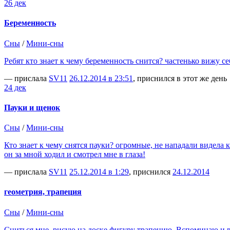
26 дек
Беременность
Сны
/
Мини-сны
Ребят кто знает к чему беременность снится? частенько вижу с
— прислала
SV11
26.12.2014 в 23:51
, приснился в этот же день
24 дек
Пауки и щенок
Сны
/
Мини-сны
Кто знает к чему снятся пауки? огромные, не нападали видела
он за мной ходил и смотрел мне в глаза!
— прислала
SV11
25.12.2014 в 1:29
, приснился
24.12.2014
геометрия, трапеция
Сны
/
Мини-сны
Сниться мне, рисую на доске фигуру трапецию. Вспоминаю и 