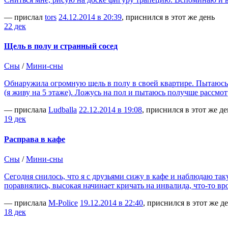
— прислал
tors
24.12.2014 в 20:39
, приснился в этот же день
22 дек
Щель в полу и странный сосед
Сны
/
Мини-сны
Обнаружила огромную щель в полу в своей квартире. Пытаюсь за
(я живу на 5 этаже). Ложусь на пол и пытаюсь получше рассмот
— прислала
Ludballa
22.12.2014 в 19:08
, приснился в этот же де
19 дек
Расправа в кафе
Сны
/
Мини-сны
Сегодня снилось, что я с друзьями сижу в кафе и наблюдаю так
поравнялись, высокая начинает кричать на инвалида, что-то вро
— прислала
M-Police
19.12.2014 в 22:40
, приснился в этот же д
18 дек