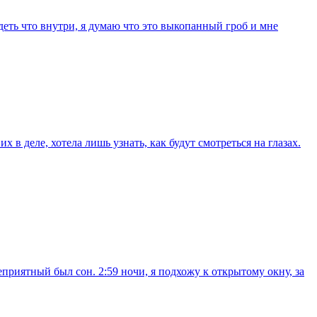
деть что внутри, я думаю что это выкопанный гроб и мне
в деле, хотела лишь узнать, как будут смотреться на глазах.
приятный был сон. 2:59 ночи, я подхожу к открытому окну, за