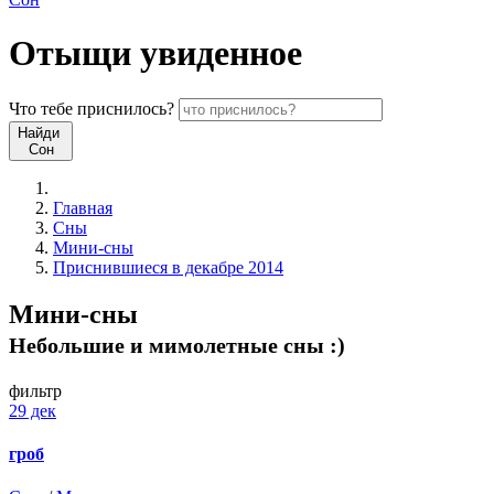
Отыщи
увиденное
Что
тебе
приснилось?
Найди
Сон
Главная
Сны
Мини-сны
Приснившиеся в декабре 2014
Мини-сны
Небольшие и мимолетные сны :)
фильтр
29 дек
гроб