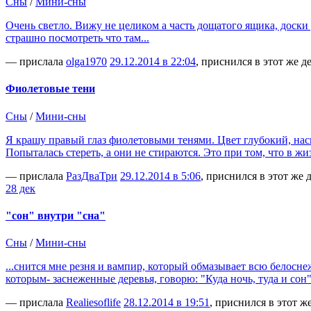
Сны
/
Мини-сны
Очень светло. Вижу не целиком а часть дощатого ящика, доски
страшно посмотреть что там...
— прислала
olga1970
29.12.2014 в 22:04
, приснился в этот же д
Фиолетовые тени
Сны
/
Мини-сны
Я крашу правый глаз фиолетовыми тенями. Цвет глубокий, насыщ
Попыталась стереть, а они не стираются. Это при том, что в жи
— прислала
РазДваТри
29.12.2014 в 5:06
, приснился в этот же 
28 дек
"сон" внутри "сна"
Сны
/
Мини-сны
...снится мне резня и вампир, который обмазывает всю белосн
которым- заснеженные деревья, говорю: "Куда ночь, туда и со
— прислала
Realiesoflife
28.12.2014 в 19:51
, приснился в этот ж