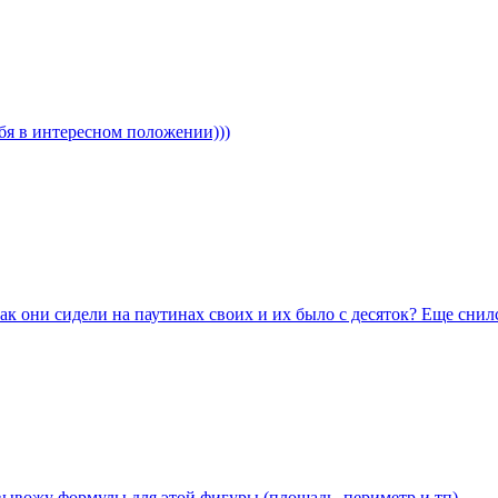
ебя в интересном положении)))
 как они сидели на паутинах своих и их было с десяток? Еще сн
вывожу формулы для этой фигуры (площадь, периметр и тп)