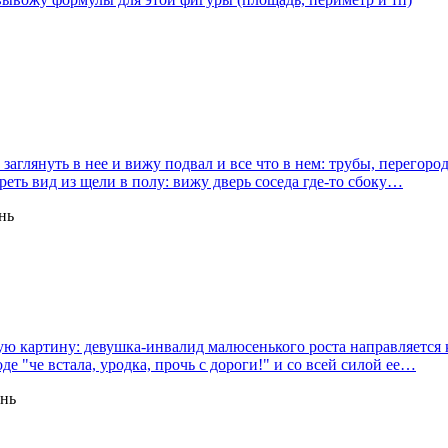
глянуть в нее и вижу подвал и все что в нем: трубы, перегородк
реть вид из щели в полу: вижу дверь соседа где-то сбоку…
нь
ую картину: девушка-инвалид малюсенького роста направляется к 
де "че встала, уродка, прочь с дороги!" и со всей силой ее…
ень