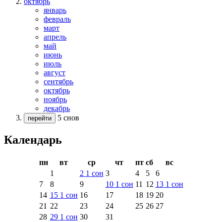
октябрь
январь
февраль
март
апрель
май
июнь
июль
август
сентябрь
октябрь
ноябрь
декабрь
5 снов
перейти
Календарь
пн
вт
ср
чт
пт
сб
вс
1
2
1
сон
3
4
5
6
7
8
9
10
1
сон
11
12
13
1
сон
14
15
1
сон
16
17
18
19
20
21
22
23
24
25
26
27
28
29
1
сон
30
31