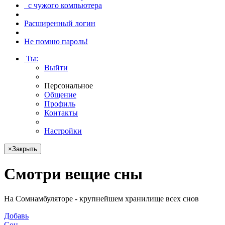
с чужого компьютера
Расширенный логин
Не помню пароль!
Ты
:
Выйти
Персональное
Общение
Профиль
Контакты
Настройки
×
Закрыть
Смотри
вещие сны
На Сомнамбуляторе - крупнейшем хранилище всех снов
Добавь
Сон