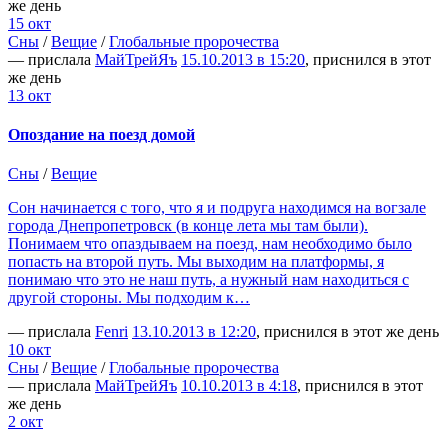
же день
15 окт
Сны
/
Вещие
/
Глобальные пророчества
— прислала
МайТрейЯъ
15.10.2013 в 15:20
, приснился в этот
же день
13 окт
Опоздание на поезд домой
Сны
/
Вещие
Сон начинается с того, что я и подруга находимся на вогзале
города Днепропетровск (в конце лета мы там были).
Понимаем что опаздываем на поезд, нам необходимо было
попасть на второй путь. Мы выходим на платформы, я
понимаю что это не наш путь, а нужный нам находиться с
другой стороны. Мы подходим к…
— прислала
Fenri
13.10.2013 в 12:20
, приснился в этот же день
10 окт
Сны
/
Вещие
/
Глобальные пророчества
— прислала
МайТрейЯъ
10.10.2013 в 4:18
, приснился в этот
же день
2 окт