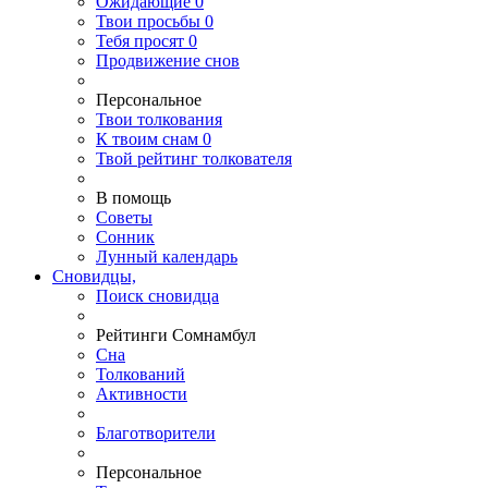
Ожидающие
0
Твои
просьбы
0
Тебя
просят
0
Продвижение снов
Персональное
Твои
толкования
К
твоим
снам
0
Твой
рейтинг толкователя
В помощь
Советы
Сонник
Лунный календарь
Сновидцы,
Поиск сновидца
Рейтинги Сомнамбул
Сна
Толкований
Активности
Благотворители
Персональное