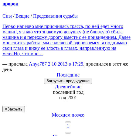
пророк
Сны
/
Вещие
/
Предсказания судьбы
Перво-наперво мне приснилась трасса, по ней едет много
машин, я знаю что знакомую девушку (не близкую) сбила
машина и я перехожу дорогу вместе с ее привидением. Далее
мне снится работа, мы с коллегой здороваемся, я поднимаю
свои глаза и вижу ее злость в глазах, направленную на
меня.Но, что мне…
— прислала
Anya787
2.10.2013 в 17:25
, приснился в этот же
день
Последние
Загрузить
предыдущие
Древнейшие
последний
год
год 2001
×
Закрыть
Месяцем позже
1