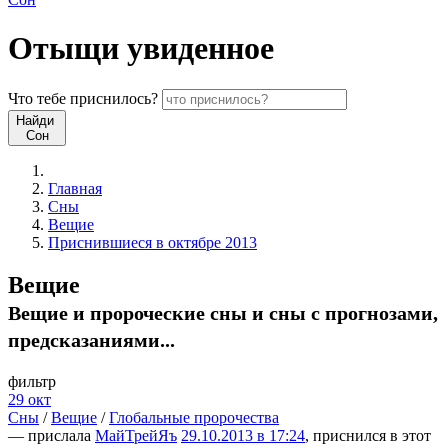
Отыщи
увиденное
Что
тебе
приснилось?
Найди
Сон
Главная
Сны
Вещие
Приснившиеся в октябре 2013
Вещие
Вещие и пророческие сны и сны с прогнозами,
предсказаниями...
фильтр
29 окт
Сны
/
Вещие
/
Глобальные пророчества
— прислала
МайТрейЯъ
29.10.2013 в 17:24
, приснился в этот