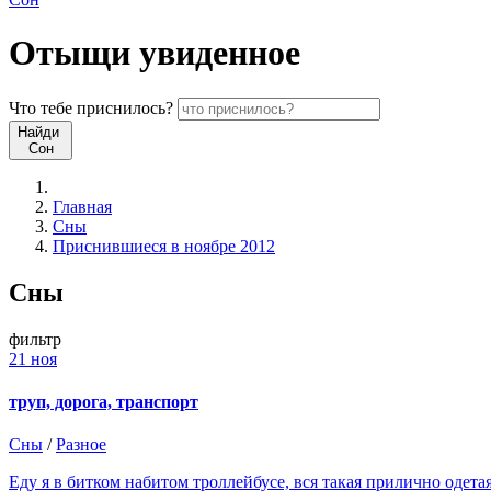
Отыщи
увиденное
Что
тебе
приснилось?
Найди
Сон
Главная
Сны
Приснившиеся в ноябре 2012
Сны
фильтр
21 ноя
труп, дорога, транспорт
Сны
/
Разное
Еду я в битком набитом троллейбусе, вся такая прилично одета