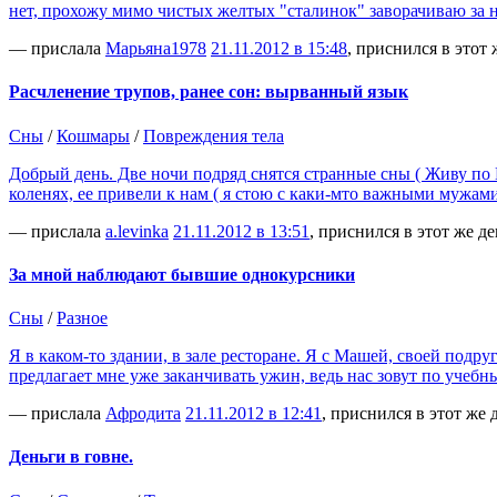
нет, прохожу мимо чистых желтых "сталинок" заворачиваю за
— прислала
Марьяна1978
21.11.2012 в 15:48
, приснился в этот 
Расчленение трупов, ранее сон: вырванный язык
Сны
/
Кошмары
/
Повреждения тела
Добрый день. Две ночи подряд снятся странные сны ( Живу по К
коленях, ее привели к нам ( я стою с каки-мто важными мужами
— прислала
a.levinka
21.11.2012 в 13:51
, приснился в этот же де
За мной наблюдают бывшие однокурсники
Сны
/
Разное
Я в каком-то здании, в зале ресторане. Я с Машей, своей подр
предлагает мне уже заканчивать ужин, ведь нас зовут по учебн
— прислала
Афродита
21.11.2012 в 12:41
, приснился в этот же 
Деньги в говне.