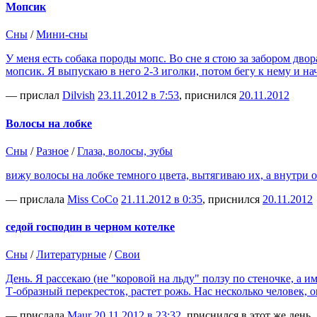
Мопсик
Сны
/
Мини-сны
У меня есть собака породы мопс. Во сне я стою за забором дв
мопсик. Я выпускаю в него 2-3 иголки, потом бегу к нему и на
— прислал
Dilvish
23.11.2012 в 7:53
, приснился
20.11.2012
Волосы на лобке
Сны
/
Разное
/
Глаза, волосы, зубы
вижу волосы на лобке темного цвета, вытягиваю их, а внутри о
— прислала
Miss CoCo
21.11.2012 в 0:35
, приснился
20.11.2012
седой господин в черном котелке
Сны
/
Литературные
/
Свои
День. Я рассекаю (не "коровой на льду" ползу по стеночке, а и
Т-образный перекресток, растет рожь. Нас несколько человек,
— прислала
Maur
20.11.2012 в 23:32
, приснился в этот же день