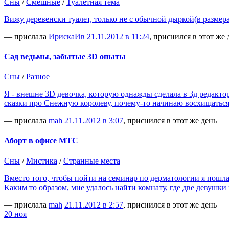
Сны
/
Смешные
/
Туалетная тема
Вижу деревенски туалет, только не с обычной дыркой(в размер
— прислала
ИрискаИв
21.11.2012 в 11:24
, приснился в этот же 
Сад ведьмы, забытые 3D опыты
Сны
/
Разное
Я - внешне 3D девочка, которую однажды сделала в 3д редактор
сказки про Снежную королеву, почему-то начинаю восхищаться
— прислала
mah
21.11.2012 в 3:07
, приснился в этот же день
Аборт в офисе МТС
Сны
/
Мистика
/
Странные места
Вместо того, чтобы пойти на семинар по дерматологии я пошла 
Каким то образом, мне удалось найти комнату, где две девушки
— прислала
mah
21.11.2012 в 2:57
, приснился в этот же день
20 ноя