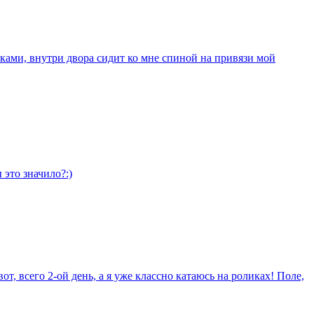
лками, внутри двора сидит ко мне спиной на привязи мой
 это значило?:)
т, всего 2-ой день, а я уже классно катаюсь на роликах! Поле,