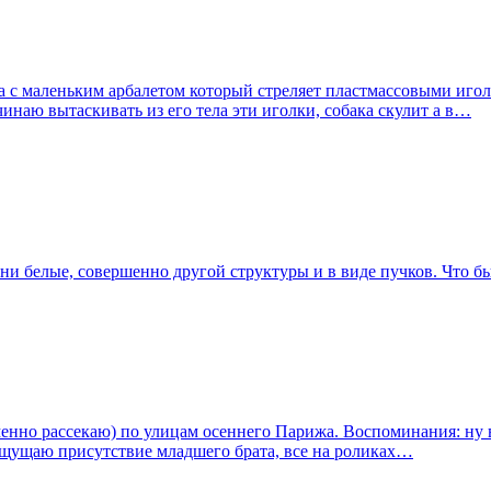
ора с маленьким арбалетом который стреляет пластмассовыми иго
чинаю вытаскивать из его тела эти иголки, собака скулит а в…
ни белые, совершенно другой структуры и в виде пучков. Что бы
менно рассекаю) по улицам осеннего Парижа. Воспоминания: ну во
 ощущаю присутствие младшего брата, все на роликах…