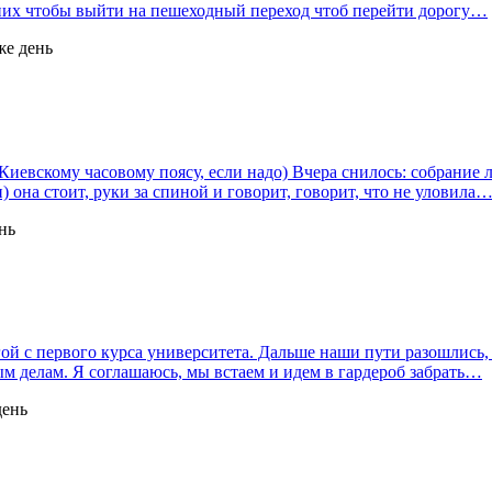
 них чтобы выйти на пешеходный переход чтоб перейти дорогу…
же день
иевскому часовому поясу, если надо) Вчера снилось: собрание л
) она стоит, руки за спиной и говорит, говорит, что не уловила
нь
угой с первого курса университета. Дальше наши пути разошлись,
ым делам. Я соглашаюсь, мы встаем и идем в гардероб забрать…
день