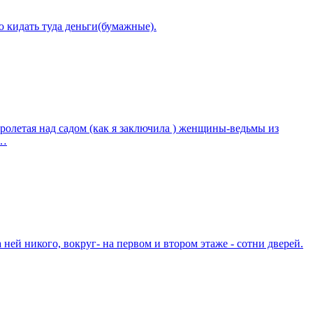
ю кидать туда деньги(бумажные).
пролетая над садом (как я заключила ) женщины-ведьмы из
м…
ней никого, вокруг- на первом и втором этаже - сотни дверей.