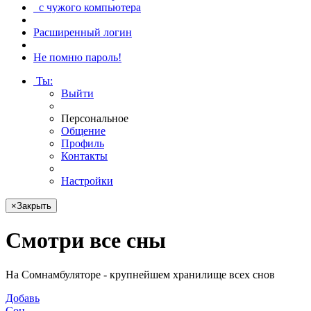
с чужого компьютера
Расширенный логин
Не помню пароль!
Ты
:
Выйти
Персональное
Общение
Профиль
Контакты
Настройки
×
Закрыть
Смотри
все сны
На Сомнамбуляторе - крупнейшем хранилище всех снов
Добавь
Сон