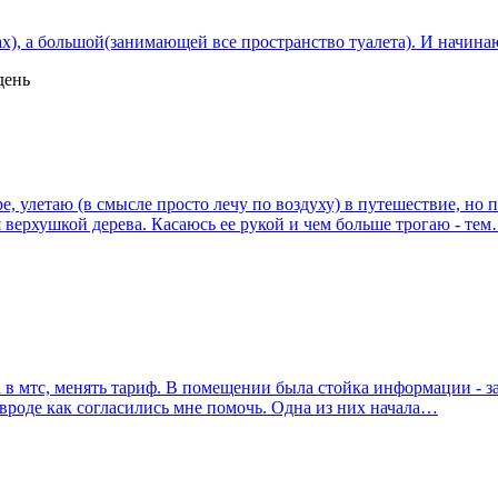
ах), а большой(занимающей все пространство туалета). И начина
день
е, улетаю (в смысле просто лечу по воздуху) в путешествие, но 
 верхушкой дерева. Касаюсь ее рукой и чем больше трогаю - те
в мтс, менять тариф. В помещении была стойка информации - за 
 вроде как согласились мне помочь. Одна из них начала…