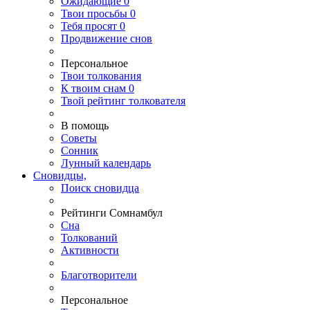
Ожидающие
0
Твои
просьбы
0
Тебя
просят
0
Продвижение снов
Персональное
Твои
толкования
К
твоим
снам
0
Твой
рейтинг толкователя
В помощь
Советы
Сонник
Лунный календарь
Сновидцы,
Поиск сновидца
Рейтинги Сомнамбул
Сна
Толкований
Активности
Благотворители
Персональное