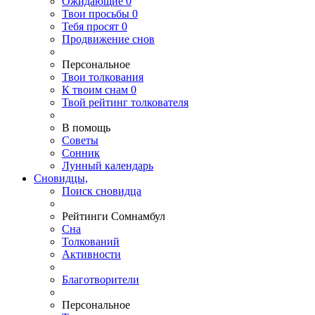
Ожидающие
0
Твои
просьбы
0
Тебя
просят
0
Продвижение снов
Персональное
Твои
толкования
К
твоим
снам
0
Твой
рейтинг толкователя
В помощь
Советы
Сонник
Лунный календарь
Сновидцы,
Поиск сновидца
Рейтинги Сомнамбул
Сна
Толкований
Активности
Благотворители
Персональное