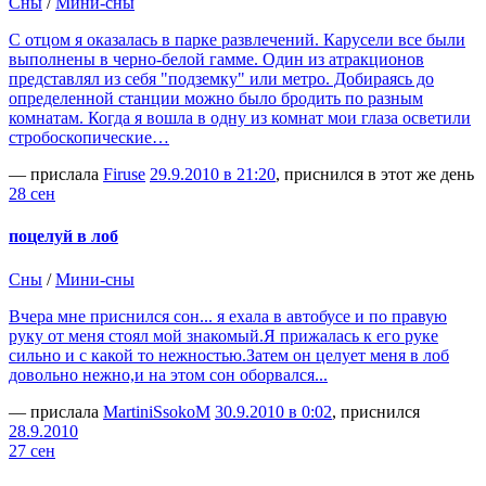
Сны
/
Мини-сны
С отцом я оказалась в парке развлечений. Карусели все были
выполнены в черно-белой гамме. Один из атракционов
представлял из себя "подземку" или метро. Добираясь до
определенной станции можно было бродить по разным
комнатам. Когда я вошла в одну из комнат мои глаза осветили
стробоскопические…
— прислала
Firuse
29.9.2010 в 21:20
, приснился в этот же день
28 сен
поцелуй в лоб
Сны
/
Мини-сны
Вчера мне приснился сон... я ехала в автобусе и по правую
руку от меня стоял мой знакомый.Я прижалась к его руке
сильно и с какой то нежностью.Затем он целует меня в лоб
довольно нежно,и на этом сон оборвался...
— прислала
MartiniSsokoM
30.9.2010 в 0:02
, приснился
28.9.2010
27 сен