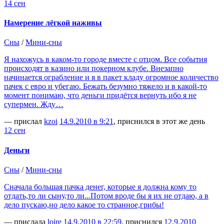
14 сен
Намерение лёгкой наживы
Сны
/
Мини-сны
Я нахожусь в каком-то городе вместе с отцом. Все события
происходят в казино или покерном клубе. Внезапно
начинается ограбление и я в пакет кладу огромное количество
пачек с евро и убегаю. Бежать безумно тяжело и в какой-то
момент понимаю, что деньги придётся вернуть ибо я не
супермен. Жду…
— прислал
kzoi
14.9.2010 в 9:21
, приснился в этот же день
12 сен
Деньги
Сны
/
Мини-сны
Сначала большая пачка денег, которые я должна кому то
отдать,то ли сыну,то ли...Потом вроде бы я их не отдаю, а в
дело пускаю,но дело какое то странное,грибы!
— прислала
loire
14.9.2010 в 22:59
, приснился
12.9.2010