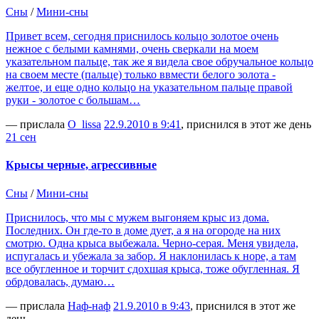
Сны
/
Мини-сны
Привет всем, сегодня приснилось кольцо золотое очень
нежное с белыми камнями, очень сверкали на моем
указательном пальце, так же я видела свое обручальное кольцо
на своем месте (пальце) только ввмести белого золота -
желтое, и еще одно кольцо на указательном пальце правой
руки - золотое с большам…
— прислала
O_lissa
22.9.2010 в 9:41
, приснился в этот же день
21 сен
Крысы черные, агрессивные
Сны
/
Мини-сны
Приснилось, что мы с мужем выгоняем крыс из дома.
Последних. Он где-то в доме дует, а я на огороде на них
смотрю. Одна крыса выбежала. Черно-серая. Меня увидела,
испугалась и убежала за забор. Я наклонилась к норе, а там
все обугленное и торчит сдохшая крыса, тоже обугленная. Я
обрдовалась, думаю…
— прислала
Наф-наф
21.9.2010 в 9:43
, приснился в этот же
день