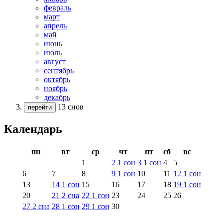
февраль
март
апрель
май
июнь
июль
август
сентябрь
октябрь
ноябрь
декабрь
13 снов
перейти
Календарь
пн
вт
ср
чт
пт
сб
вс
1
2
1
сон
3
1
сон
4
5
6
7
8
9
1
сон
10
11
12
1
сон
13
14
1
сон
15
16
17
18
19
1
сон
20
21
2
сна
22
1
сон
23
24
25
26
27
2
сна
28
1
сон
29
1
сон
30