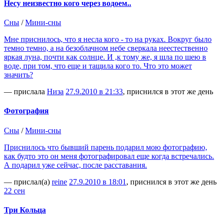
Несу неизвестно кого через водоем..
Сны
/
Мини-сны
Мне приснилось, что я несла кого - то на руках. Вокруг было
темно темно, а на безоблачном небе сверкала неестественно
яркая луна, почти как солнце. И ,к тому же, я шла по шею в
воде, при том, что еще и тащила кого то. Что это может
значить?
— прислала
Низа
27.9.2010 в 21:33
, приснился в этот же день
Фотография
Сны
/
Мини-сны
Приснилось что бывший парень подарил мою фотографию,
как будто это он меня фотографировал еще когда встречались.
А подарил уже сейчас, после расставания.
— прислал(а)
reine
27.9.2010 в 18:01
, приснился в этот же день
22 сен
Три Кольца