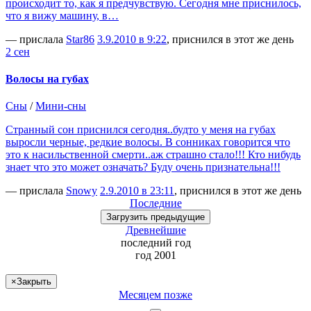
происходит то, как я предчувствую. Сегодня мне приснилось,
что я вижу машину, в…
— прислала
Star86
3.9.2010 в 9:22
, приснился в этот же день
2 сен
Волосы на губах
Сны
/
Мини-сны
Странный сон приснился сегодня..будто у меня на губах
выросли черные, редкие волосы. В сонниках говорится что
это к насильственной смерти..аж страшно стало!!! Кто нибудь
знает что это может означать? Буду очень признательна!!!
— прислала
Snowy
2.9.2010 в 23:11
, приснился в этот же день
Последние
Загрузить
предыдущие
Древнейшие
последний
год
год 2001
×
Закрыть
Месяцем позже