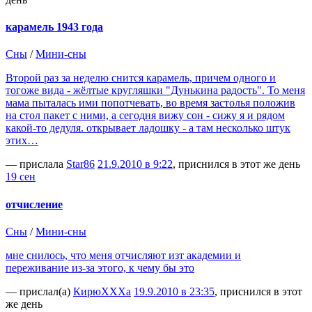
карамель 1943 года
Сны
/
Мини-сны
Второй раз за неделю снится карамель, причем одного и
тогоже вида - жёлтые кругляшки "Дунькина радость". То меня
мама пыталась ими попотчевать, во время застолья положив
на стол пакет с ними, а сегодня вижу сон - сижу я и рядом
какой-то дедуля. открывает ладошку - а там несколько штук
этих…
— прислала
Star86
21.9.2010 в 9:22
, приснился в этот же день
19 сен
отчисление
Сны
/
Мини-сны
мне снилось, что меня отчисляют изт академии и
переживание из-за этого, к чему бы это
— прислал(а)
КирюХХХа
19.9.2010 в 23:35
, приснился в этот
же день