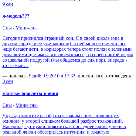
9 сен
я-модель???
Сны
/
Мини-сны
Сегодня приснился странный сон. Я в своей школе (она в
другом городе и ее уже закрыли), в ней многое изменилось
-еще бегают дети, в коридорах теперь стоят полки с зелеными
домашними цветами... я в своем классе, за своей партой рядом
со школьной подругой (мы общаемся до сих пор), впереди -
тот самый…
— прислала
Star86
9.9.2010 в 17:33
, приснился в этот же день
3 сен
золотые браслеты и очки
Сны
/
Мини-сны
Друзья, помогите разобраться с моим сном - половину я
осилила, у второй слишком большой разброс толкований.
Наверное, тут нужно пояснить: в последнее время у меня в
реальной жизни обострилась интуиция, и зачастую