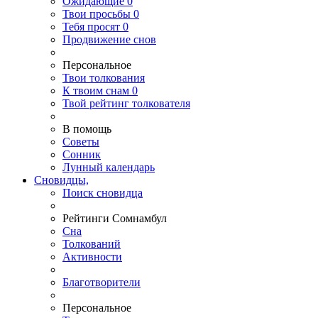
Ожидающие
0
Твои
просьбы
0
Тебя
просят
0
Продвижение снов
Персональное
Твои
толкования
К
твоим
снам
0
Твой
рейтинг толкователя
В помощь
Советы
Сонник
Лунный календарь
Сновидцы,
Поиск сновидца
Рейтинги Сомнамбул
Сна
Толкований
Активности
Благотворители
Персональное