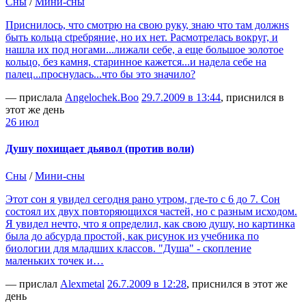
Сны
/
Мини-сны
Приснилось, что смотрю на свою руку, знаю что там должнs
быть кольца сtребряние, но их нет. Расмотрелась вокруг, и
нашла их под ногами...лижали себе, а еще большое золотое
кольцо, без камня, старинное кажется...и надела себе на
палец...проснулась...что бы это значило?
— прислала
Angelochek.Boo
29.7.2009 в 13:44
, приснился в
этот же день
26 июл
Душу похищает дьявол (против воли)
Сны
/
Мини-сны
Этот сон я увидел сегодня рано утром, где-то с 6 до 7. Сон
состоял их двух повторяющихся частей, но с разным исходом.
Я увидел нечто, что я определил, как свою душу, но картинка
была до абсурда простой, как рисунок из учебника по
биологии для младших классов. "Душа" - скопление
маленьких точек и…
— прислал
Alexmetal
26.7.2009 в 12:28
, приснился в этот же
день