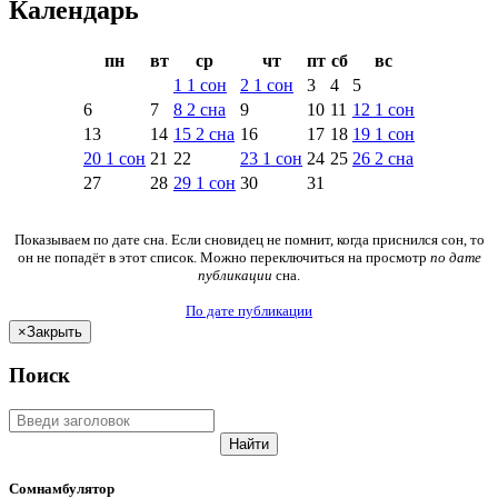
Календарь
пн
вт
ср
чт
пт
сб
вс
1
1
сон
2
1
сон
3
4
5
6
7
8
2
сна
9
10
11
12
1
сон
13
14
15
2
сна
16
17
18
19
1
сон
20
1
сон
21
22
23
1
сон
24
25
26
2
сна
27
28
29
1
сон
30
31
Показываем по дате сна. Если сновидец не помнит, когда приснился сон, то
он не попадёт в этот список. Можно переключиться на просмотр
по дате
публикации
сна.
По дате публикации
×
Закрыть
Поиск
Найти
Сомнамбулятор