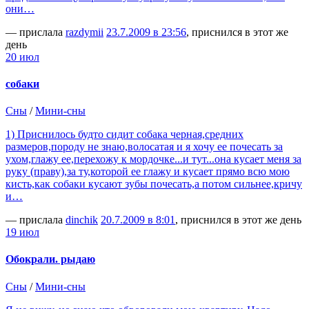
они…
— прислала
razdymii
23.7.2009 в 23:56
, приснился в этот же
день
20 июл
собаки
Сны
/
Мини-сны
1) Приснилось будто сидит собака черная,средних
размеров,породу не знаю,волосатая и я хочу ее почесать за
ухом,глажу ее,перехожу к мордочке...и тут...она кусает меня за
руку (праву),за ту,которой ее глажу и кусает прямо всю мою
кисть,как собаки кусают зубы почесать,а потом сильнее,кричу
и…
— прислала
dinchik
20.7.2009 в 8:01
, приснился в этот же день
19 июл
Обокрали. рыдаю
Сны
/
Мини-сны