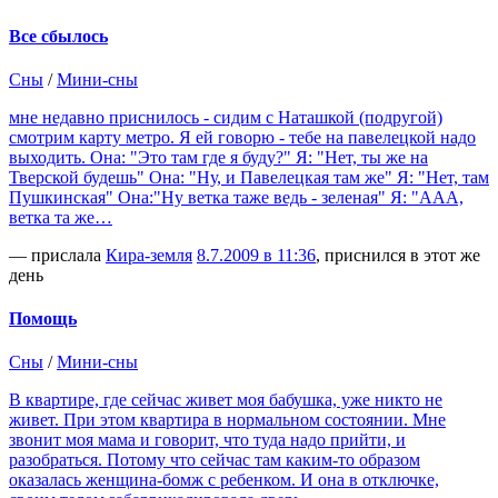
Все сбылось
Сны
/
Мини-сны
мне недавно приснилось - сидим с Наташкой (подругой)
смотрим карту метро. Я ей говорю - тебе на павелецкой надо
выходить. Она: "Это там где я буду?" Я: "Нет, ты же на
Тверской будешь" Она: "Ну, и Павелецкая там же" Я: "Нет, там
Пушкинская" Она:"Ну ветка таже ведь - зеленая" Я: "ААА,
ветка та же…
— прислала
Кира-земля
8.7.2009 в 11:36
, приснился в этот же
день
Помощь
Сны
/
Мини-сны
В квартире, где сейчас живет моя бабушка, уже никто не
живет. При этом квартира в нормальном состоянии. Мне
звонит моя мама и говорит, что туда надо прийти, и
разобраться. Потому что сейчас там каким-то образом
оказалась женщина-бомж с ребенком. И она в отключке,