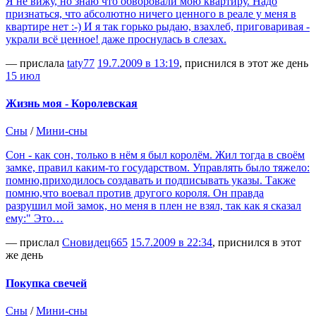
Я не вижу, но знаю что обворовали мою квартиру. Надо
признаться, что абсолютно ничего ценного в реале у меня в
квартире нет :-) И я так горько рыдаю, взахлеб, приговаривая -
украли всё ценное! даже проснулась в слезах.
— прислала
taty77
19.7.2009 в 13:19
, приснился в этот же день
15 июл
Жизнь моя - Королевская
Сны
/
Мини-сны
Сон - как сон, только в нём я был королём. Жил тогда в своём
замке, правил каким-то государством. Управлять было тяжело:
помню,приходилось создавать и подписывать указы. Также
помню,что воевал против другого короля. Он правда
разрушил мой замок, но меня в плен не взял, так как я сказал
ему:" Это…
— прислал
Сновидец665
15.7.2009 в 22:34
, приснился в этот
же день
Покупка свечей
Сны
/
Мини-сны