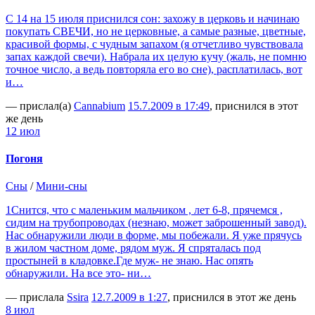
С 14 на 15 июля приснился сон: захожу в церковь и начинаю
покупать СВЕЧИ, но не церковные, а самые разные, цветные,
красивой формы, с чудным запахом (я отчетливо чувствовала
запах каждой свечи). Набрала их целую кучу (жаль, не помню
точное число, а ведь повторяла его во сне), расплатилась, вот
и…
— прислал(а)
Сannabium
15.7.2009 в 17:49
, приснился в этот
же день
12 июл
Погоня
Сны
/
Мини-сны
1Снится, что с маленьким мальчиком , лет 6-8, прячемся ,
сидим на трубопроводах (незнаю, может заброшенный завод).
Нас обнаружили люди в форме, мы побежали. Я уже прячусь
в жилом частном доме, рядом муж. Я спряталась под
простыней в кладовке.Где муж- не знаю. Нас опять
обнаружили. На все это- ни…
— прислала
Ssira
12.7.2009 в 1:27
, приснился в этот же день
8 июл