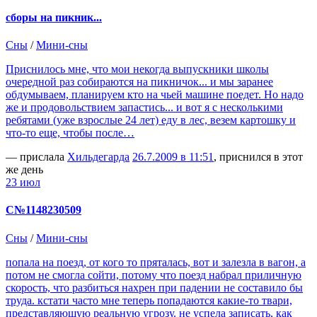
сборы на пикник...
Сны
/
Мини-сны
Приснилось мне, что мои некогда выпускники школы
очередной раз собираются на пикничок... и мы заранее
обдумываем, планируем кто на чьей машине поедет. Но надо
же и продовольствием запастись... и вот я с несколькими
ребятами (уже взрослые 24 лет) еду в лес, везем картошку и
что-то еще, чтобы после…
— прислала
Хильдегарда
26.7.2009 в 11:51
, приснился в этот
же день
23 июл
С№1148230509
Сны
/
Мини-сны
попала на поезд, от кого то пряталась, вот и залезла в вагон, а
потом не смогла сойти, потому что поезд набрал приличную
скорость, что разбиться нахрен при падении не составило бы
труда. кстати часто мне теперь попадаются какие-то твари,
представляющую реальную угрозу. не успела записать, как