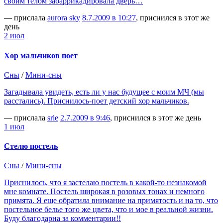
своим телом забаррикадировала дверь…
— прислала
aurora sky
8.7.2009 в 10:27
, приснился в этот же
день
2 июл
Хор мальчиков поет
Сны
/
Мини-сны
Загадывала увидеть, есть ли у нас будущее с моим МЧ (мы
расстались). Приснилось-поет детский хор мальчиков.
— прислала
srle
2.7.2009 в 9:46
, приснился в этот же день
1 июл
Стелю постель
Сны
/
Мини-сны
Приснилось, что я застелаю постель в какой-то незнакомой
мне комнате. Постель широкая в розовых тонах и немного
примята. Я еще обратила внимание на примятость и на то, что
постельное белье того же цвета, что и мое в реальной жизни.
Буду благодарна за комментарии!!