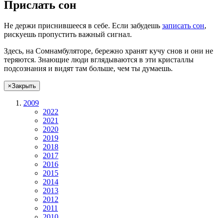
Прислать сон
Не
держи
приснившееся в себе. Если
забудешь
записать сон
,
рискуешь
пропустить важный сигнал.
Здесь, на Сомнамбуляторе, бережно хранят
кучу снов
и они не
теряются. Знающие люди вглядываются в эти кристаллы
подсознания и видят там больше, чем
ты
думаешь
.
×
Закрыть
2009
2022
2021
2020
2019
2018
2017
2016
2015
2014
2013
2012
2011
2010