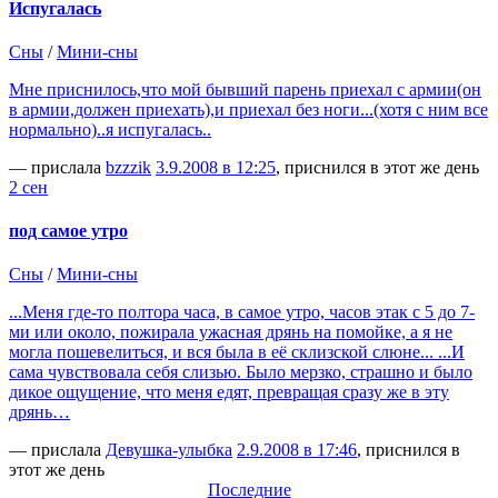
Испугалась
Сны
/
Мини-сны
Мне приснилось,что мой бывший парень приехал с армии(он
в армии,должен приехать),и приехал без ноги...(хотя с ним все
нормально)..я испугалась..
— прислала
bzzzik
3.9.2008 в 12:25
, приснился в этот же день
2 сен
под самое утро
Сны
/
Мини-сны
...Меня где-то полтора часа, в самое утро, часов этак с 5 до 7-
ми или около, пожирала ужасная дрянь на помойке, а я не
могла пошевелиться, и вся была в её склизской слюне... ...И
сама чувствовала себя слизью. Было мерзко, страшно и было
дикое ощущение, что меня едят, превращая сразу же в эту
дрянь…
— прислала
Девушка-улыбка
2.9.2008 в 17:46
, приснился в
этот же день
Последние