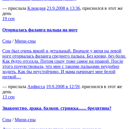
— прислала
Клювдия
23.9.2008 в 13:36
, приснился в этот же
день
19 сен
Оторвалась фаланга пальца на ноге
Сны
/
Мини-сны
Сон был очень яркий и детальный. Вначале у меня на левой
ноге оторвалась фаланга среднего пальца. Без крови, без боли.
Как будто отсохла. Потом сразу тоже самое на правой. После
этого почувствовала, что мне с такими пальцами неудобно
ходить. Как бы неустойчиво. И мама начинает мне белой
ниткой…
— прислала
Анфисса
19.9.2008 в 12:59
, приснился в этот же
день
13 сен
Знакомство. драка. балкон. стрижка....... бредятина?
Сны
/
Мини-сны