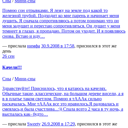
Сны
/
Мини-сны
Помню сон отрывками. Я лежу на земле под какой то
железной трубой. Подходит ко мне парень и начинает меня
душить. Я сначала сопротивляюсь а потом понимаю что он
меня задушит и перестаю сопротивляться. Он душит у меня
темнеет в глазах, я пропадаю. Потом он уходит. И я появляюсь
снова. Встаю и иду…
— прислала
нимфа
30.9.2008 в 17:58
, приснился в этот же
день
26 сен
Качели!!!
Сны
/
Мини-сны
Здравствуйте! Приснилось, что я катаюсь на качелях.
Обычные такие, классические, на большом дереве висели, а я
в в платье таком светлом. Помню я тАААк сильно
раскачалась. Мне тАААк все это нравилось.Я радовалась и
смеялась,и была счастлива...:)) Спала всего 2 часа в ту ночь, а
выспалась как- будто…
— прислала
Sweety
26.9.2008 в 17:29
, приснился в этот же