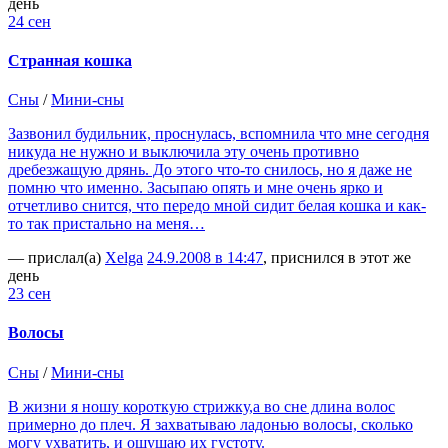
день
24 сен
Странная кошка
Сны
/
Мини-сны
Зазвонил будильник, проснулась, вспомнила что мне сегодня
никуда не нужно и выключила эту очень противно
дребезжащую дрянь. До этого что-то снилось, но я даже не
помню что именно. Засыпаю опять и мне очень ярко и
отчетливо снится, что передо мной сидит белая кошка и как-
то так пристально на меня…
— прислал(а)
Xelga
24.9.2008 в 14:47
, приснился в этот же
день
23 сен
Волосы
Сны
/
Мини-сны
В жизни я ношу короткую стрижку,а во сне длина волос
примерно до плеч. Я захватываю ладонью волосы, сколько
могу ухватить, и ощущаю их густоту.