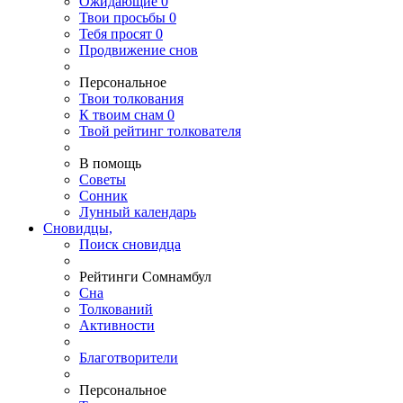
Ожидающие
0
Твои
просьбы
0
Тебя
просят
0
Продвижение снов
Персональное
Твои
толкования
К
твоим
снам
0
Твой
рейтинг толкователя
В помощь
Советы
Сонник
Лунный календарь
Сновидцы,
Поиск сновидца
Рейтинги Сомнамбул
Сна
Толкований
Активности
Благотворители
Персональное