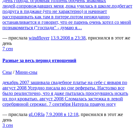
День города. огромная толпень ооочень знакомых
людей,сопровождавших меня ,пока училась в школе.подбегает
подруга в пиджаке (что не характерно) и начинает
расспрашивать как там в питере.потом неожиданно
останавливается и говорит, что ее парень очень хотел со мной
познакомиться ("госпади" - думаю я…
— прислала
windflover
13.9.2008 в 23:38
, приснился в этот же
день
7 сен
Разные за весь период отношений
Сны
/
Мини-сны
декабрь 2007 зашивала свадебное платье на себе с января по
август 2008 Усердно писала во сне рефераты. Настолко все
было реалистично, что я даже пыталась проснувшись искать
их под кроватью. август 2008 Сломалась застежка в левой
серебрянной сережке. 7 сентября Натерла правую ногу
— прислала
gLORIa
7.9.2008 в 12:18
, приснился в этот же
день
3 сен