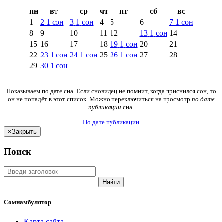
пн
вт
ср
чт
пт
сб
вс
1
2
1
сон
3
1
сон
4
5
6
7
1
сон
8
9
10
11
12
13
1
сон
14
15
16
17
18
19
1
сон
20
21
22
23
1
сон
24
1
сон
25
26
1
сон
27
28
29
30
1
сон
Показываем по дате сна. Если сновидец не помнит, когда приснился сон, то
он не попадёт в этот список. Можно переключиться на просмотр
по дате
публикации
сна.
По дате публикации
×
Закрыть
Поиск
Найти
Сомнамбулятор
Карта сайта