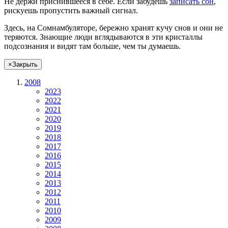
Не
держи
приснившееся в себе. Если
забудешь
записать сон
,
рискуешь
пропустить важный сигнал.
Здесь, на Сомнамбуляторе, бережно хранят
кучу снов
и они не
теряются. Знающие люди вглядываются в эти кристаллы
подсознания и видят там больше, чем
ты
думаешь
.
×
Закрыть
2008
2023
2022
2021
2020
2019
2018
2017
2016
2015
2014
2013
2012
2011
2010
2009