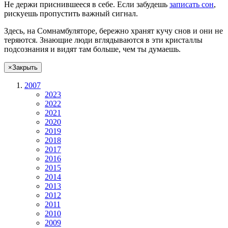
Не
держи
приснившееся в себе. Если
забудешь
записать сон
,
рискуешь
пропустить важный сигнал.
Здесь, на Сомнамбуляторе, бережно хранят
кучу снов
и они не
теряются. Знающие люди вглядываются в эти кристаллы
подсознания и видят там больше, чем
ты
думаешь
.
×
Закрыть
2007
2023
2022
2021
2020
2019
2018
2017
2016
2015
2014
2013
2012
2011
2010
2009