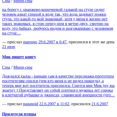
Сны
/
Мини-сны
на берегу с оранжево-коричневой галькой на стуле сидит
человек-азиат спиной к воде так, что вода задевает ножки
стула. это какой-то мой знакомый, хотя у меня в жизни нет
таких знакомых. я стою перед ним в метре-двух, смотрю на
воду, это байкал, любуюсь видом и разговариваю с человеком
на стуле…
— прислал
marengo
29.6.2007 в 6:47
, приснился в этот же день
21 июн
Мик пишет книгу
Сны
/
Мини-сны
Дождался хыхы - раньше сам в качестве персонажа-прототипа
посетителям снился (тем кто меня и не видел никогда), а
теперь мне вот посетитель приснился. Снится мне Мик (ну вы
знаете) :) Представляет он собой плотного мужика лет сорока
в клетчатой рубашке и джинсах, славянской внешности (что…
— прислал
paganoid
22.6.2007 в 11:02
, приснился
21.6.2007
Прилетели птицы