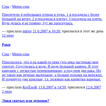
Сны
/
Мини-сны
Прилетели 4 небольших птицы в руки. 1 я посадила с более
большой на ветку. 2 я посадила в клетку. 3 посадила на плечо.
Куда делась 4 не помню, тут же проснулась.
— прислала
mirror
21.6.2007 в 16:20
, приснился в этот же день
12 июн
Раки
Сны
/
Мини-сны
Приснилось, что я на какой-то реке (эта река частенько мне
снится). Спустилась к воде. В воде большой камень. Я этот
камушек с легкостью переворачиваю, а под ним два рака. Но
не такие как речные маленькие, а больше похожи на морских.
И почемуто уже красные, т.е. розовые как креветки вареные.
— прислала
КотЁноК
13.6.2007 в 14:59
, приснился
12.6.2007
2 июн
Лики святых или демонов?