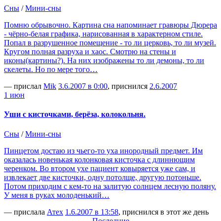
Сны
/
Мини-сны
Помню обрывочно. Картина сна напоминает гравюры Дюрера
- чёрно-белая графика, нарисованная в характерном стиле.
Попал в разрушенное помещение - то ли церковь, то ли музей.
Кругом полная разруха и хаос. Смотрю на стены и
иконы(картины?). На них изображены то ли демоны, то ли
скелеты. Но по мере того…
— прислал
Mik
3.6.2007 в 0:00
, приснился
2.6.2007
1 июн
Уши с кисточками, берёза, колокольня.
Сны
/
Мини-сны
Пинцетом достаю из чьего-то уха инородный предмет. Им
оказалась новенькая колонковая кисточка с длиннющим
черенком. Во втором ухе пациент ковыряется уже сам, и
извлекает две кисточки, одну потолще, другую потоньше.
Потом приходим с кем-то на залитую солнцем лесную поляну.
У меня в руках молоденький…
— прислала
Атех
1.6.2007 в 13:58
, приснился в этот же день
Последние