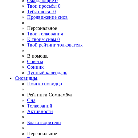
Ожидающие
0
Твои
просьбы
0
Тебя
просят
0
Продвижение снов
Персональное
Твои
толкования
К
твоим
снам
0
Твой
рейтинг толкователя
В помощь
Советы
Сонник
Лунный календарь
Сновидцы,
Поиск сновидца
Рейтинги Сомнамбул
Сна
Толкований
Активности
Благотворители
Персональное