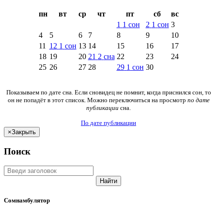
пн
вт
ср
чт
пт
сб
вс
1
1
сон
2
1
сон
3
4
5
6
7
8
9
10
11
12
1
сон
13
14
15
16
17
18
19
20
21
2
сна
22
23
24
25
26
27
28
29
1
сон
30
Показываем по дате сна. Если сновидец не помнит, когда приснился сон, то
он не попадёт в этот список. Можно переключиться на просмотр
по дате
публикации
сна.
По дате публикации
×
Закрыть
Поиск
Найти
Сомнамбулятор