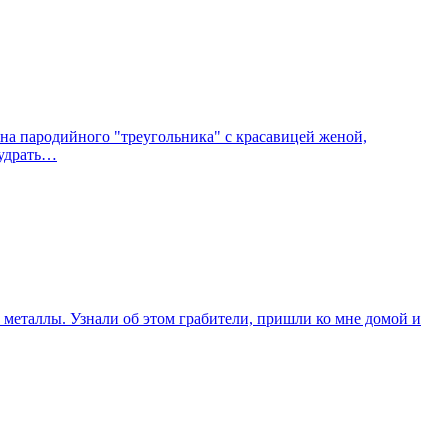
ена пародийного "треугольника" с красавицей женой,
 удрать…
 металлы. Узнали об этом грабители, пришли ко мне домой и