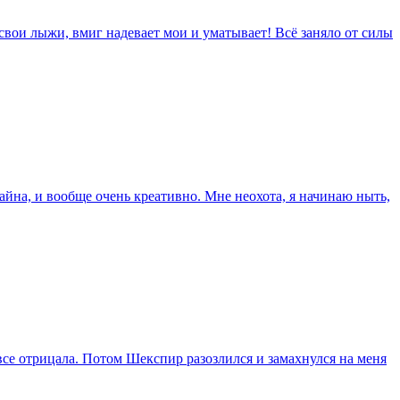
свои лыжи, вмиг надевает мои и уматывает! Всё заняло от силы
зайна, и вообще очень креативно. Мне неохота, я начинаю ныть,
все отрицала. Потом Шекспир разозлился и замахнулся на меня