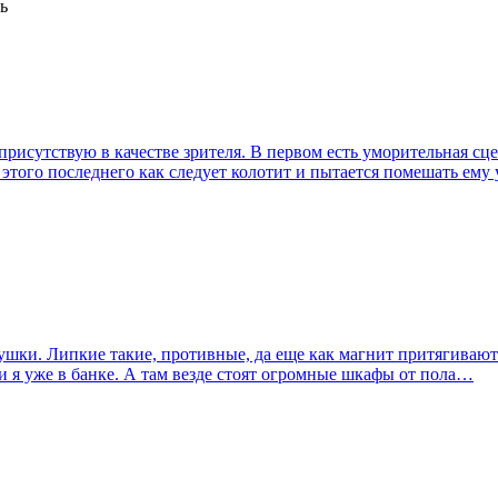
ь
присутствую в качестве зрителя. В первом есть уморительная сц
того последнего как следует колотит и пытается помешать ему
гушки. Липкие такие, противные, да еще как магнит притягивают
- и я уже в банке. А там везде стоят огромные шкафы от пола…