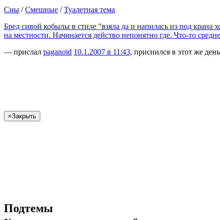
Сны
/
Смешные
/
Туалетная тема
Бред сивой кобылы в стиле "взяла да и напилась из под крана х
на местности. Начинается действо непонятно где. Что-то средн
— прислал
paganoid
10.1.2007 в 11:43
, приснился в этот же день
×
Закрыть
Подтемы