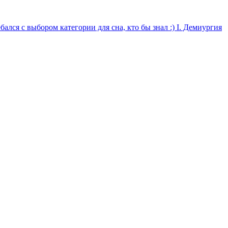
ался с выбором категории для сна, кто бы знал :) I. Демиургия