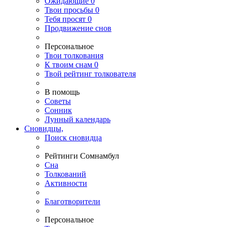
Ожидающие
0
Твои
просьбы
0
Тебя
просят
0
Продвижение снов
Персональное
Твои
толкования
К
твоим
снам
0
Твой
рейтинг толкователя
В помощь
Советы
Сонник
Лунный календарь
Сновидцы,
Поиск сновидца
Рейтинги Сомнамбул
Сна
Толкований
Активности
Благотворители
Персональное