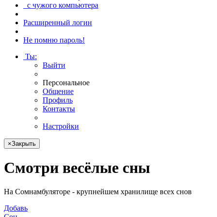
с чужого компьютера
Расширенный логин
Не помню пароль!
Ты
:
Выйти
Персональное
Общение
Профиль
Контакты
Настройки
×
Закрыть
Смотри
весёлые сны
На Сомнамбуляторе - крупнейшем хранилище всех снов
Добавь
Сон