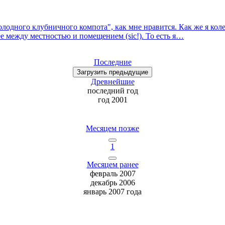
олодного клубничного компота", как мне нравится. Как же я колеб
ее между местностью и помещением (sic!). То есть я…
Последние
Загрузить
предыдущие
Древнейшие
последний
год
год 2001
Месяцем позже
1
Месяцем ранее
февраль 2007
декабрь 2006
январь 2007 года