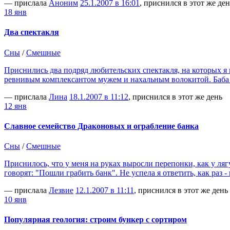
— прислала
Аноним
25.1.2007 в 16:01
, приснился в этот же ден
18 янв
Два спектакля
Сны
/
Смешные
Приснились два подряд любительских спектакля, на которых я 
ревнивым комплексантом мужем и нахальным волокитой. Баба э
— прислала
Лина
18.1.2007 в 11:12
, приснился в этот же день
12 янв
Славное семейство Драконовых и ограбление банка
Сны
/
Смешные
Приснилось, что у меня на руках выросли перепонки, как у ля
говорят: "Пошли грабить банк". Не успела я ответить, как раз 
— прислала
Лезвие
12.1.2007 в 11:11
, приснился в этот же день
10 янв
Популярная геология: строим бункер с сортиром