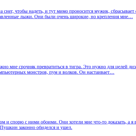
а снег, чтобы надеть, и тут мимо проносится мужик, сбрасывает 
ставленные лыжи. Они были очень широкие, но крепления мне…
нужно мне срочняк превратиться в тигра. Это нужно для целей ди
 компьютерных монстров, пум и волков. Он настаивает…
 и спорю с ними обоими. Они хотели мне что-то доказать, а я 
. Пушкин законно обиделся и ушел.