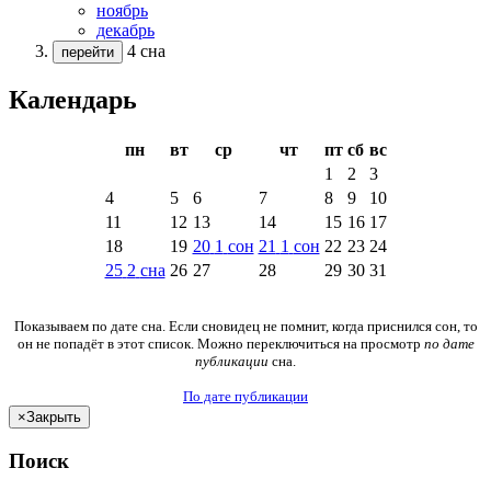
ноябрь
декабрь
4 сна
перейти
Календарь
пн
вт
ср
чт
пт
сб
вс
1
2
3
4
5
6
7
8
9
10
11
12
13
14
15
16
17
18
19
20
1
сон
21
1
сон
22
23
24
25
2
сна
26
27
28
29
30
31
Показываем по дате сна. Если сновидец не помнит, когда приснился сон, то
он не попадёт в этот список. Можно переключиться на просмотр
по дате
публикации
сна.
По дате публикации
×
Закрыть
Поиск