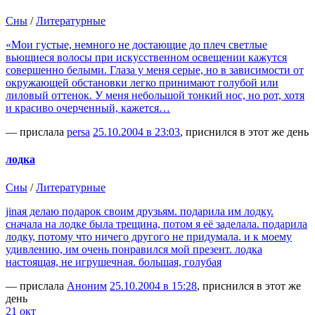
Сны
/
Литературные
«Мои густые, немного не достающие до плеч светлые
вьющиеся волосы при искусственном освещении кажутся
совершенно белыми. Глаза у меня серые, но в зависимости от
окружающей обстановки легко принимают голубой или
лиловый оттенок. У меня небольшой тонкий нос, но рот, хотя
и красиво очерченный, кажется…
— прислала
persa
25.10.2004 в 23:03
, приснился в этот же день
лодка
Сны
/
Литературные
jinaя делаю подарок своим друзьям. подарила им лодку.
сначала на лодке была трещина, потом я её заделала. подарила
лодку, потому что ничего другого не придумала. и к моему
удивлению, им очень понравился мой презент. лодка
настоящая, не игрушечная. большая, голубая
— прислала
Аноним
25.10.2004 в 15:28
, приснился в этот же
день
21 окт