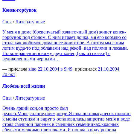
Конек-горбунок
Сны
/
Литературные
У меня в доме (бревенчатый зажиточный дом) живет конек-
горбунок под столом. С ним играет дочка, а я его кормлю со
стола как любимое домашнее животное. А потом мы с ним
летим куда-то под облаками над рекой, над полями и лесами.
По возвращении я вижу двух конец (как из сказки) с
великолепными черными…
— прислала
zino
22.10.2004 в 9:49
, приснился
21.10.2004
20 окт
Любовь всей жизни
Сны
/
Литературные
Очень яркий сон,он просто был
реален.Море,солнце,пляж,люди.Я шла по пляжу,песок прилип
к моим ступням и вдруг я остановилась,напротив меня в воде
стоял смешной паренек в смешных семейниках.красных
сбелыми мелкими цветочками. Я пошла в воду решила