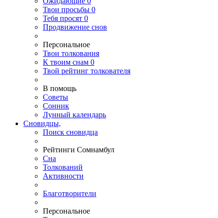
Ожидающие
0
Твои
просьбы
0
Тебя
просят
0
Продвижение снов
Персональное
Твои
толкования
К
твоим
снам
0
Твой
рейтинг толкователя
В помощь
Советы
Сонник
Лунный календарь
Сновидцы,
Поиск сновидца
Рейтинги Сомнамбул
Сна
Толкований
Активности
Благотворители
Персональное