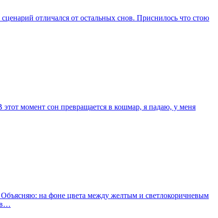
о сценарий отличался от остальных снов. Приснилось что стою
В этот момент сон превращается в кошмар, я падаю, у меня
. Объясняю: на фоне цвета между желтым и светлокоричневым
 в…