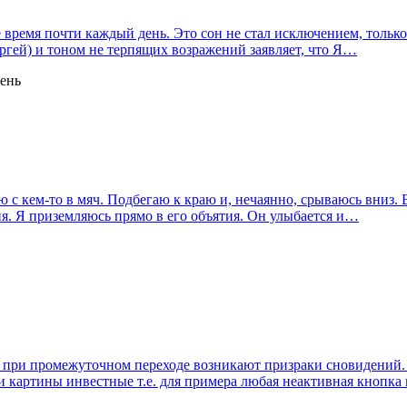
е время почти каждый день. Это сон не стал исключением, тольк
ергей) и тоном не терпящих возражений заявляет, что Я…
день
ю с кем-то в мяч. Подбегаю к краю и, нечаянно, срываюсь вниз. 
ня. Я приземляюсь прямо в его объятия. Он улыбается и…
 , при промежуточном переходе возникают призраки сновидений
ми картины инвестные т.е. для примера любая неактивная кнопка