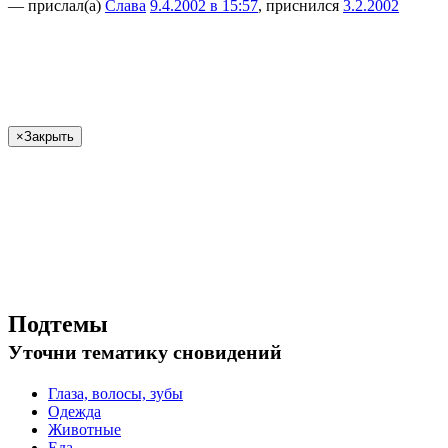
— прислал(а)
Слава
9.4.2002 в 15:57
, приснился
3.2.2002
×
Закрыть
Подтемы
Уточни
тематику сновидений
Глаза, волосы, зубы
Одежда
Животные
Еда