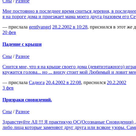
Сны
/
Разное
Мне постоянно в последнее время сниться деревня, в последне
я на пороге дома и приезжает мама моего друга (назовем его С
— прислала
gentlyangel
28.2.2002 в 10:28
, приснился в этот же 
20 фев
Падение с крыши
Сны
/
Разное
Снится мне, что я на крыше своего дома (девятиэтажного) игра
кружится голова... но ... внизу стоит мой Любимый и ловит ме
— прислала
Садюга
20.4.2002 в 22:08
, приснился
20.2.2002
3 фев
Призраки сновидений.
Сны
/
Разное
Здравствуйте All !!! Я практикую ОС(Осознаные Сновидения)
либо лица которые заменяют друг друга или всякие узоры. Са