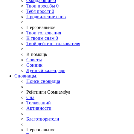
Ожидающие
0
Твои
просьбы
0
Тебя
просят
0
Продвижение снов
Персональное
Твои
толкования
К
твоим
снам
0
Твой
рейтинг толкователя
В помощь
Советы
Сонник
Лунный календарь
Сновидцы,
Поиск сновидца
Рейтинги Сомнамбул
Сна
Толкований
Активности
Благотворители
Персональное